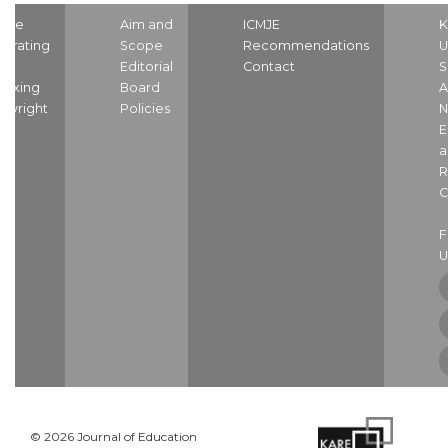
ome
Aim and
ICMJE
K
strating
Scope
Recommendations
U
nd
Editorial
Contact
S
dexing
Board
A
pyright
Policies
N
E
a
R
C
U
© 2026 Journal of Education