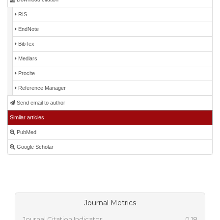
RIS
EndNote
BibTex
Medlars
Procite
Reference Manager
Send email to author
Similar articles
PubMed
Google Scholar
Journal Metrics
Journal Citation Indicator:
0.18