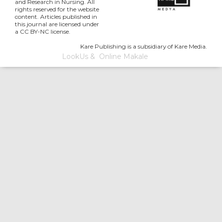
and Research in Nursing. All
rights reserved for the website
content. Articles published in
this journal are licensed under
a CC BY-NC license.
Kare Publishing is a subsidiary of Kare Media.
LookUs
&
Online Makale