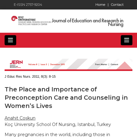
E-ISSN 2757-9204
Home
|
Contact
Journal of Education and Research in
Nursing
J Educ Res Nurs. 2011; 8(3):
8-15
The Place and Importance of
Preconception Care and Counseling in
Women’s Lives
Anahit Coşkun
Koç University School Of Nursing, Istanbul, Turkey
Many pregnancies in the world, including those in