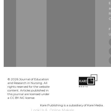
E
a
R
C
U
© 2026 Journal of Education
and Research in Nursing. All
rights reserved for the website
content. Articles published in
this journal are licensed under
a CC BY-NC license.
Kare Publishing is a subsidiary of Kare Media.
LookUs
&
Online Makale