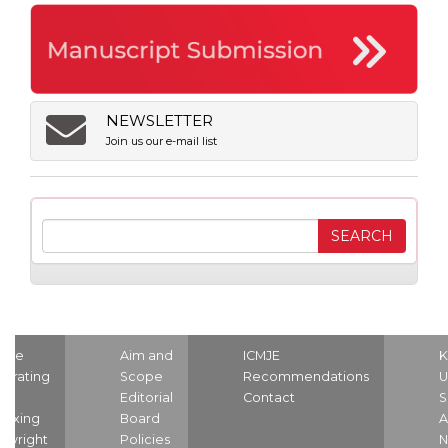
NEWSLETTER
Join us our e-mail list
ome
Aim and
ICMJE
K
strating
Scope
Recommendations
U
nd
Editorial
Contact
S
dexing
Board
A
pyright
Policies
N