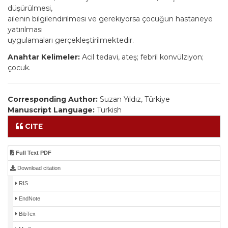
düşürülmesi,
ailenin bilgilendirilmesi ve gerekiyorsa çocuğun hastaneye
yatırılması
uygulamaları gerçekleştirilmektedir.
Anahtar Kelimeler:
Acil tedavi, ateş; febril konvülziyon;
çocuk.
Corresponding Author:
Suzan Yıldız, Türkiye
Manuscript Language:
Turkish
CITE
Full Text PDF
Download citation
RIS
EndNote
BibTex