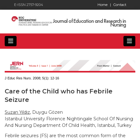
E-ISSN 2757-9204
Home
|
Contact
Journal of Education and Research in
Nursing
J Educ Res Nurs. 2008; 5(1):
12-16
Care of the Child who has Febrile
Seizure
Suzan Yıldız
, Duygu Gözen
Istanbul University Florence Nightingale School Of Nursing
And Nursing Department Of Child Health, Istanbul, Turkey
Febrile seizures (FS) are the most common form of the