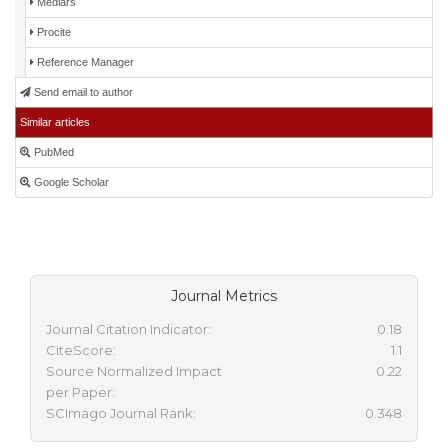
Medlars
Procite
Reference Manager
Send email to author
Similar articles
PubMed
Google Scholar
Journal Metrics
Journal Citation Indicator:
0.18
CiteScore:
1.1
Source Normalized Impact
0.22
per Paper:
SCImago Journal Rank:
0.348