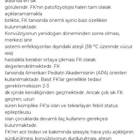
arasında en sık
görülenidir. FK’nın patofizyolojisi halen tam olarak
açıklanamamakla
birlikte, FK tanısında önemli ayırıcı bazı özellikler
bulunmaktadır.
Konvülziyonun yenidoğan döneminden sonra olması,
merkezi sinir
sistemi enfeksiyonları dışındaki ateşli (38 °C üzerinde vücut
ısısı)
hastalıkla beraber ortaya çıkması FK olarak
değerlendirilmektedir. FK
tanısında Amerikan Pediatri Akademisinin (APA) önerileri
kullanılmaktadır. Basit FK’lar genellikle tedavi
gerektirmeksizin 2-3
dk içinde kendiliğinden geçmektedir. Ancak çok sık FK
geçiren, uzun
süren komplike FK’sı olan ve tekrarlayan febril status
epileptikusu
olan çocuklarda devamlı ilaç kullanımı gerekçesi
bulunmaktadır.
FK’nın acil tedavi ve bakımında sırasıyla; hava yolu açıklığının
sürdürülmesi, konvülziyonun durdurulması, ateşin