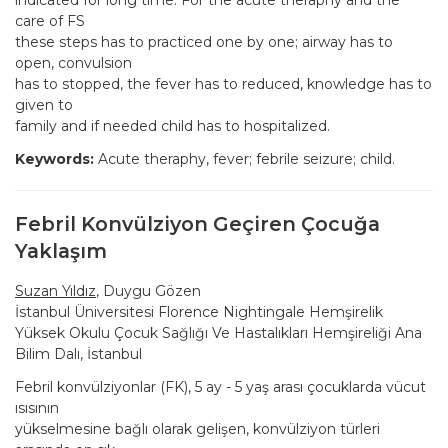
indicated for long time. For the acute theraphy and the
care of FS
these steps has to practiced one by one; airway has to
open, convulsion
has to stopped, the fever has to reduced, knowledge has to
given to
family and if needed child has to hospitalized.
Keywords:
Acute theraphy, fever; febrile seizure; child.
Febril Konvülziyon Geçiren Çocuğa
Yaklaşım
Suzan Yıldız
, Duygu Gözen
İstanbul Üniversitesi Florence Nightingale Hemşirelik
Yüksek Okulu Çocuk Sağlığı Ve Hastalıkları Hemşireliği Ana
Bilim Dalı, İstanbul
Febril konvülziyonlar (FK), 5 ay - 5 yaş arası çocuklarda vücut
ısısının
yükselmesine bağlı olarak gelişen, konvülziyon türleri