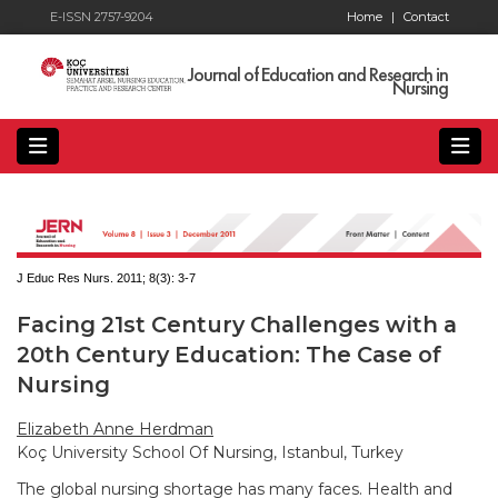
E-ISSN 2757-9204
Home
|
Contact
Journal of Education and Research in
Nursing
J Educ Res Nurs. 2011; 8(3):
3-7
Facing 21st Century Challenges with a
20th Century Education: The Case of
Nursing
Elizabeth Anne Herdman
Koç University School Of Nursing, Istanbul, Turkey
The global nursing shortage has many faces. Health and