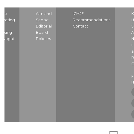
ome
Aim and
ICMJE
K
strating
Scope
Recommendations
U
nd
Editorial
Contact
S
dexing
Board
A
pyright
Policies
N
E
a
R
C
U