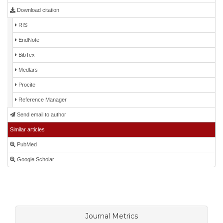
Download citation
RIS
EndNote
BibTex
Medlars
Procite
Reference Manager
Send email to author
Similar articles
PubMed
Google Scholar
Journal Metrics