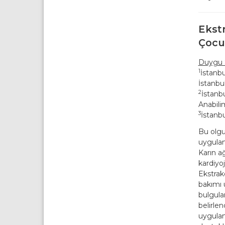
Ekst
Çocu
Duygu 
1
İstanbu
İstanbu
2
İstanbu
Anabilim
3
İstanbu
Bu olgu
uygulan
Karın ağ
kardiyo
Ekstrak
bakımı 
bulgular
belirle
uygulan