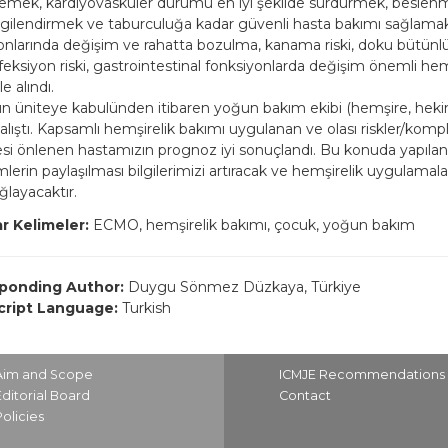
emek, kardiyovasküler durumu en iyi şekilde sürdürmek, beslen
bilgilendirmek ve taburculuğa kadar güvenli hasta bakımı sağlama
onlarında değişim ve rahatta bozulma, kanama riski, doku bütü
nfeksiyon riski, gastrointestinal fonksiyonlarda değişim önemli hemş
e alındı.
 üniteye kabulünden itibaren yoğun bakım ekibi (hemşire, hekim v
çalıştı. Kapsamlı hemşirelik bakımı uygulanan ve olası riskler/komp
si önlenen hastamızın prognoz iyi sonuçlandı. Bu konuda yapılan
lerin paylaşılması bilgilerimizi artıracak ve hemşirelik uygulamala
ğlayacaktır.
r Kelimeler:
ECMO, hemşirelik bakımı, çocuk, yoğun bakım
ponding Author:
Duygu Sönmez Düzkaya, Türkiye
ript Language:
Turkish
Aim and Scope
ICMJE Recommendations
Editorial Board
Contact
Policies