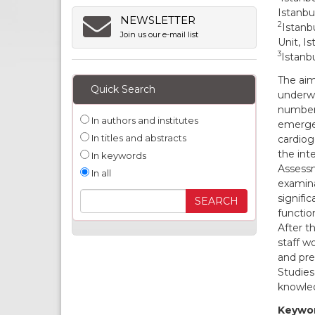
Istanbu
NEWSLETTER
2
Istanb
Join us our e-mail list
Unit, Is
3
Istanb
The aim
Quick Search
underwe
number 
In authors and institutes
emerge
In titles and abstracts
cardiog
the int
In keywords
Assessm
In all
examina
signifi
function
After t
staff w
and pre
Studies
knowled
Keywor