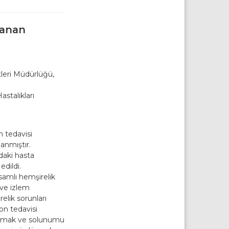
lanan
tleri Müdürlüğü,
astalıkları
 tedavisi
anmıştır.
ndaki hasta
dildi.
amlı hemşirelik
 ve izlem
elik sorunları
on tedavisi
ğlamak ve solunumu