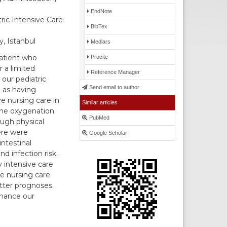
EndNote
ric Intensive Care
BibTex
, Istanbul
Medlars
patient who
Procite
 a limited
Reference Manager
our pediatric
Send email to author
 as having
e nursing care in
Similar articles
ane oxygenation.
PubMed
ugh physical
ere were
Google Scholar
ntestinal
nd infection risk.
y intensive care
e nursing care
etter prognoses.
nhance our