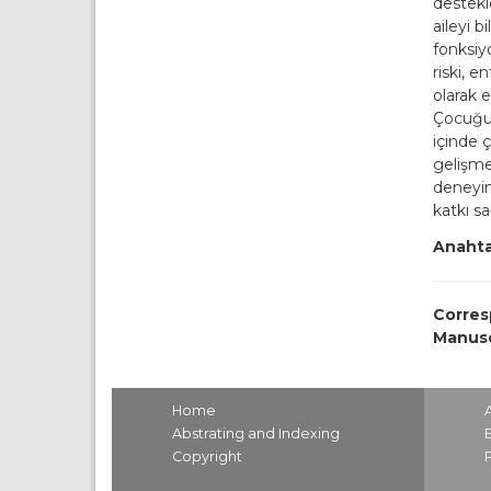
destekl
aileyi 
fonksiy
riski, e
olarak el
Çocuğun
içinde 
gelişme
deneyim
katkı sa
Anahta
Corres
Manusc
Home
Abstrating and Indexing
Copyright