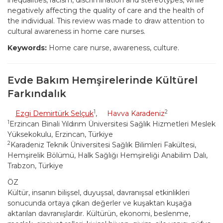
inequalities, racism, discrimination and stereotypes, while
negatively affecting the quality of care and the health of
the individual. This review was made to draw attention to
cultural awareness in home care nurses.
Keywords:
Home care nurse, awareness, culture.
Evde Bakım Hemşirelerinde Kültürel
Farkındalık
1
2
Ezgi Demirtürk Selçuk
,
Havva Karadeniz
1
Erzincan Binali Yıldırım Üniversitesi Sağlık Hizmetleri Meslek
Yüksekokulu, Erzincan, Türkiye
2
Karadeniz Teknik Üniversitesi Sağlık Bilimleri Fakültesi,
Hemşirelik Bölümü, Halk Sağlığı Hemşireliği Anabilim Dalı,
Trabzon, Türkiye
ÖZ
Kültür, insanın bilişsel, duyuşsal, davranışsal etkinlikleri
sonucunda ortaya çıkan değerler ve kuşaktan kuşağa
aktarılan davranışlardır. Kültürün, ekonomi, beslenme,