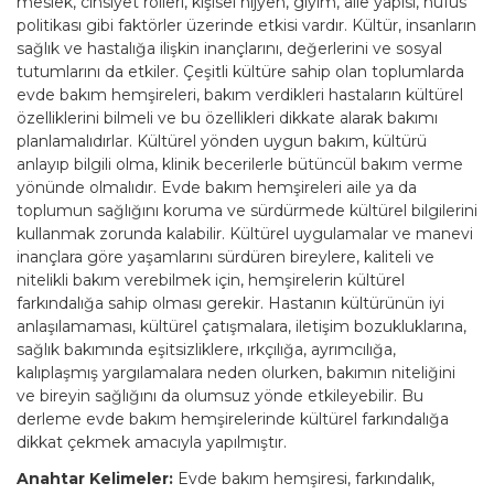
meslek, cinsiyet rolleri, kişisel hijyen, giyim, aile yapısı, nüfus
politikası gibi faktörler üzerinde etkisi vardır. Kültür, insanların
sağlık ve hastalığa ilişkin inançlarını, değerlerini ve sosyal
tutumlarını da etkiler. Çeşitli kültüre sahip olan toplumlarda
evde bakım hemşireleri, bakım verdikleri hastaların kültürel
özelliklerini bilmeli ve bu özellikleri dikkate alarak bakımı
planlamalıdırlar. Kültürel yönden uygun bakım, kültürü
anlayıp bilgili olma, klinik becerilerle bütüncül bakım verme
yönünde olmalıdır. Evde bakım hemşireleri aile ya da
toplumun sağlığını koruma ve sürdürmede kültürel bilgilerini
kullanmak zorunda kalabilir. Kültürel uygulamalar ve manevi
inançlara göre yaşamlarını sürdüren bireylere, kaliteli ve
nitelikli bakım verebilmek için, hemşirelerin kültürel
farkındalığa sahip olması gerekir. Hastanın kültürünün iyi
anlaşılamaması, kültürel çatışmalara, iletişim bozukluklarına,
sağlık bakımında eşitsizliklere, ırkçılığa, ayrımcılığa,
kalıplaşmış yargılamalara neden olurken, bakımın niteliğini
ve bireyin sağlığını da olumsuz yönde etkileyebilir. Bu
derleme evde bakım hemşirelerinde kültürel farkındalığa
dikkat çekmek amacıyla yapılmıştır.
Anahtar Kelimeler:
Evde bakım hemşiresi, farkındalık,