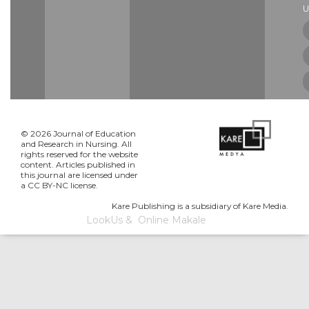
U
© 2026 Journal of Education
and Research in Nursing. All
rights reserved for the website
content. Articles published in
this journal are licensed under
a CC BY-NC license.
Kare Publishing is a subsidiary of Kare Media.
LookUs
&
Online Makale