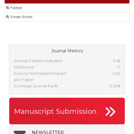
PubMed
Google Scholar
Journal Metrics
Journal Citation Indicator:
0.18
CiteScore:
1.1
Source Normalized Impact
0.22
per Paper:
SCImago Journal Rank:
0.348
NEWSLETTER