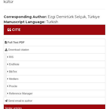
kültür
Corresponding Author:
Ezgi Demirtürk Selçuk, Türkiye
Manuscript Language:
Turkish
CITE
Full Text PDF
Download citation
RIS
EndNote
BibTex
Medlars
Procite
Reference Manager
Send email to author
Similar articles