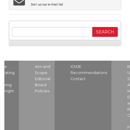
Join us our e-mail list
ome
Aim and
ICMJE
K
strating
Scope
Recommendations
U
nd
Editorial
Contact
S
dexing
Board
A
pyright
Policies
N
E
a
R
C