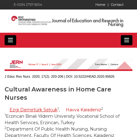
E-ISSN 2757-9204
Home
|
Contact
Journal of Education and Research in
Nursing
J Educ Res Nurs. 2020; 17(2):
203-206 | DOI:
10.5222/HEAD.2020.95826
Cultural Awareness in Home Care
Nurses
1
2
Ezgi Demirtürk Selçuk
,
Havva Karadeniz
1
Erzincan Binali Yıldırım University Vocational School of
Health Services, Erzincan, Turkey
2
Department Of Public Health Nursing, Nursing
Department, Faculty Of Health Sciences, Karadeniz