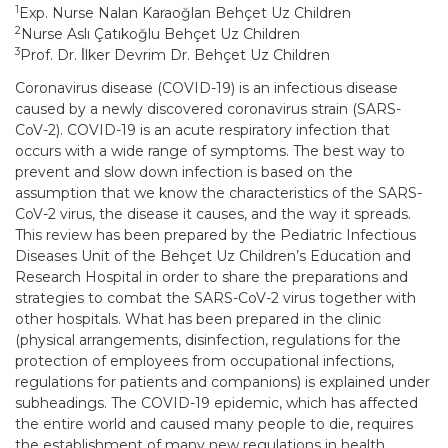
1
Exp. Nurse Nalan Karaoğlan Behçet Uz Children
2
Nurse Aslı Çatıkoğlu Behçet Uz Children
3
Prof. Dr. İ̇lker Devrim Dr. Behçet Uz Children
Coronavirus disease (COVID-19) is an infectious disease
caused by a newly discovered coronavirus strain (SARS-
CoV-2). COVID-19 is an acute respiratory infection that
occurs with a wide range of symptoms. The best way to
prevent and slow down infection is based on the
assumption that we know the characteristics of the SARS-
CoV-2 virus, the disease it causes, and the way it spreads.
This review has been prepared by the Pediatric Infectious
Diseases Unit of the Behçet Uz Children’s Education and
Research Hospital in order to share the preparations and
strategies to combat the SARS-CoV-2 virus together with
other hospitals. What has been prepared in the clinic
(physical arrangements, disinfection, regulations for the
protection of employees from occupational infections,
regulations for patients and companions) is explained under
subheadings. The COVID-19 epidemic, which has affected
the entire world and caused many people to die, requires
the establishment of many new regulations in health