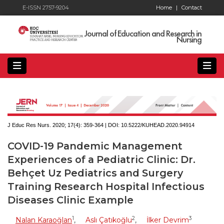
E-ISSN 2757-9204
Home
|
Contact
Journal of Education and Research in
Nursing
J Educ Res Nurs. 2020; 17(4):
359-364 | DOI:
10.5222/KUHEAD.2020.94914
COVID-19 Pandemic Management
Experiences of a Pediatric Clinic: Dr.
Behçet Uz Pediatrics and Surgery
Training Research Hospital Infectious
Diseases Clinic Example
1
2
3
Nalan Karaoğlan
,
Aslı Çatıkoğlu
,
İlker Devrim