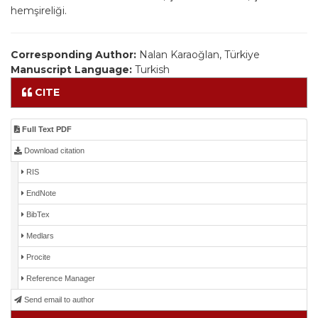
hemşireliği.
Corresponding Author:
Nalan Karaoğlan, Türkiye
Manuscript Language:
Turkish
CITE
Full Text PDF
Download citation
RIS
EndNote
BibTex
Medlars
Procite
Reference Manager
Send email to author