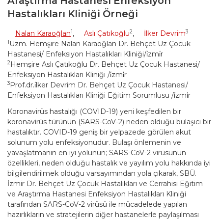
Araştırma Hastanesi Enfeksiyon
Hastalıkları Kliniği Örneği
1
2
3
Nalan Karaoğlan
,
Aslı Çatıkoğlu
,
İlker Devrim
1
Uzm. Hemşire Nalan Karaoğlan Dr. Behçet Uz Çocuk
Hastanesi/ Enfeksiyon Hastalıkları Kliniği/i̇zmi̇r
2
Hemşire Aslı Çatıkoğlu Dr. Behçet Uz Çocuk Hastanesi/
Enfeksiyon Hastalıkları Kliniği /i̇zmi̇r
3
Prof.dr.i̇lker Devrim Dr. Behçet Uz Çocuk Hastanesi/
Enfeksiyon Hastalıkları Kliniği Eğitim Sorumlusu /i̇zmi̇r
Koronavirüs hastalığı (COVID-19) yeni keşfedilen bir
koronavirüs türünün (SARS-CoV-2) neden olduğu bulaşıcı bir
hastalıktır. COVID-19 geniş bir yelpazede görülen akut
solunum yolu enfeksiyonudur. Bulaşı önlemenin ve
yavaşlatmanın en iyi yolunun; SARS-CoV-2 virüsünün
özellikleri, neden olduğu hastalık ve yayılım yolu hakkında iyi
bilgilendirilmek olduğu varsayımından yola çıkarak, SBÜ.
İzmir Dr. Behçet Uz Çocuk Hastalıkları ve Cerrahisi Eğitim
ve Araştırma Hastanesi Enfeksiyon Hastalıkları Kliniği
tarafından SARS-CoV-2 virüsü ile mücadelede yapılan
hazırlıkların ve stratejilerin diğer hastanelerle paylaşılması