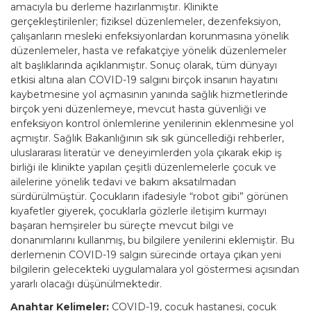
amacıyla bu derleme hazırlanmıştır. Klinikte
gerçekleştirilenler; fiziksel düzenlemeler, dezenfeksiyon,
çalışanların mesleki enfeksiyonlardan korunmasına yönelik
düzenlemeler, hasta ve refakatçiye yönelik düzenlemeler
alt başlıklarında açıklanmıştır. Sonuç olarak, tüm dünyayı
etkisi altına alan COVID-19 salgını birçok insanın hayatını
kaybetmesine yol açmasının yanında sağlık hizmetlerinde
birçok yeni düzenlemeye, mevcut hasta güvenliği ve
enfeksiyon kontrol önlemlerine yenilerinin eklenmesine yol
açmıştır. Sağlık Bakanlığının sık sık güncellediği rehberler,
uluslararası literatür ve deneyimlerden yola çıkarak ekip iş
birliği ile klinikte yapılan çeşitli düzenlemelerle çocuk ve
ailelerine yönelik tedavi ve bakım aksatılmadan
sürdürülmüştür. Çocukların ifadesiyle “robot gibi” görünen
kıyafetler giyerek, çocuklarla gözlerle iletişim kurmayı
başaran hemşireler bu süreçte mevcut bilgi ve
donanımlarını kullanmış, bu bilgilere yenilerini eklemiştir. Bu
derlemenin COVID-19 salgın sürecinde ortaya çıkan yeni
bilgilerin gelecekteki uygulamalara yol göstermesi açısından
yararlı olacağı düşünülmektedir.
Anahtar Kelimeler:
COVID-19, çocuk hastanesi, çocuk