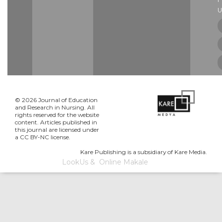
U
© 2026 Journal of Education
and Research in Nursing. All
rights reserved for the website
content. Articles published in
this journal are licensed under
a CC BY-NC license.
Kare Publishing is a subsidiary of Kare Media.
LookUs
&
Online Makale