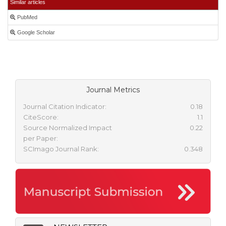
Similar articles
PubMed
Google Scholar
Journal Metrics
Journal Citation Indicator:
0.18
CiteScore:
1.1
Source Normalized Impact
0.22
per Paper:
SCImago Journal Rank:
0.348