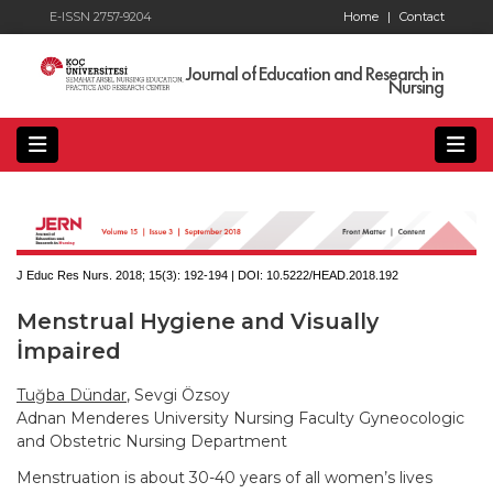
E-ISSN 2757-9204
Home
|
Contact
Journal of Education and Research in
Nursing
J Educ Res Nurs. 2018; 15(3):
192-194 | DOI:
10.5222/HEAD.2018.192
Menstrual Hygiene and Visually
İmpaired
Tuğba Dündar
, Sevgi Özsoy
Adnan Menderes University Nursing Faculty Gyneocologic
and Obstetric Nursing Department
Menstruation is about 30-40 years of all women’s lives