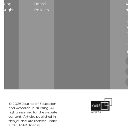
dexing
Board
A
pyright
Policies
N
E
a
R
C
U
© 2026 Journal of Education
and Research in Nursing. All
rights reserved for the website
content. Articles published in
this journal are licensed under
a CC BY-NC license.