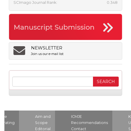
SCImago Journal Rank:
0.348
NEWSLETTER
Join us our e-mail list
ome
Aim and
ICMJE
K
strating
Scope
Recommendations
U
nd
Editorial
Contact
S