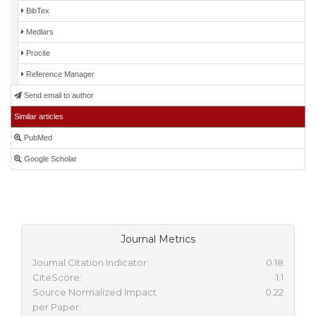
BibTex
Medlars
Procite
Reference Manager
Send email to author
Similar articles
PubMed
Google Scholar
Journal Metrics
Journal Citation Indicator:
0.18
CiteScore:
1.1
Source Normalized Impact
0.22
per Paper: