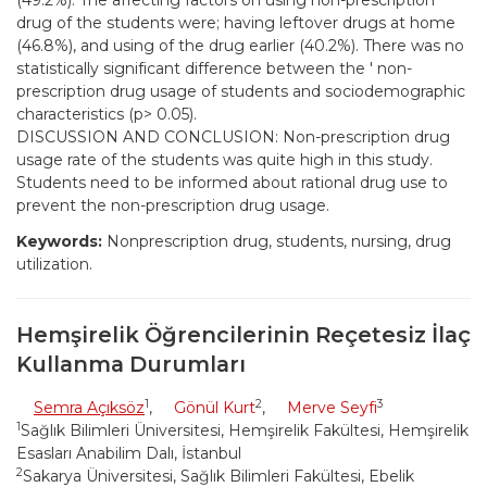
(49.2%). The affecting factors on using non-prescription
drug of the students were; having leftover drugs at home
(46.8%), and using of the drug earlier (40.2%). There was no
statistically significant difference between the ' non-
prescription drug usage of students and sociodemographic
characteristics (p> 0.05).
DISCUSSION AND CONCLUSION: Non-prescription drug
usage rate of the students was quite high in this study.
Students need to be informed about rational drug use to
prevent the non-prescription drug usage.
Keywords:
Nonprescription drug, students, nursing, drug
utilization.
Hemşirelik Öğrencilerinin Reçetesiz İlaç
Kullanma Durumları
1
2
3
Semra Açıksöz
,
Gönül Kurt
,
Merve Seyfi
1
Sağlık Bilimleri Üniversitesi, Hemşirelik Fakültesi, Hemşirelik
Esasları Anabilim Dalı, İstanbul
2
Sakarya Üniversitesi, Sağlık Bilimleri Fakültesi, Ebelik