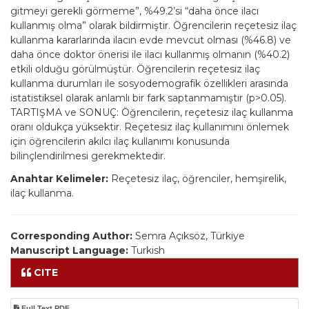
gitmeyi gerekli görmeme”, %49.2’si “daha önce ilacı
kullanmış olma” olarak bildirmiştir. Öğrencilerin reçetesiz ilaç
kullanma kararlarında ilacın evde mevcut olması (%46.8) ve
daha önce doktor önerisi ile ilacı kullanmış olmanın (%40.2)
etkili olduğu görülmüştür. Öğrencilerin reçetesiz ilaç
kullanma durumları ile sosyodemografik özellikleri arasında
istatistiksel olarak anlamlı bir fark saptanmamıştır (p>0.05).
TARTIŞMA ve SONUÇ: Öğrencilerin, reçetesiz ilaç kullanma
oranı oldukça yüksektir. Reçetesiz ilaç kullanımını önlemek
için öğrencilerin akılcı ilaç kullanımı konusunda
bilinçlendirilmesi gerekmektedir.
Anahtar Kelimeler:
Reçetesiz ilaç, öğrenciler, hemşirelik,
ilaç kullanma.
Corresponding Author:
Semra Açıksöz, Türkiye
Manuscript Language:
Turkish
CITE
Full Text PDF