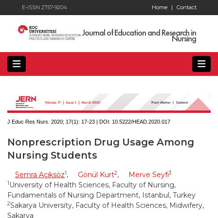
E-ISSN 2757-9204
Home
|
Contact
Journal of Education and Research in
Nursing
J Educ Res Nurs. 2020; 17(1):
17-23 | DOI:
10.5222/HEAD.2020.017
Nonprescription Drug Usage Among
Nursing Students
1
2
3
Semra Açıksöz
,
Gönül Kurt
,
Merve Seyfi
1
University of Health Sciences, Faculty of Nursing,
Fundamentals of Nursing Department, Istanbul, Turkey
2
Sakarya University, Faculty of Health Sciences, Midwifery,
Sakarya