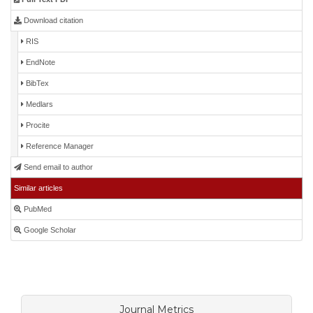
Download citation
RIS
EndNote
BibTex
Medlars
Procite
Reference Manager
Send email to author
Similar articles
PubMed
Google Scholar
Journal Metrics