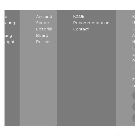
ome
Aim and
ICMJE
K
strating
Scope
Recommendations
U
nd
Editorial
Contact
S
dexing
Board
A
pyright
Policies
N
E
a
R
C
U