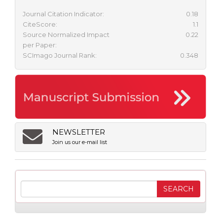
Journal Citation Indicator:
0.18
CiteScore:
1.1
Source Normalized Impact
0.22
per Paper:
SCImago Journal Rank:
0.348
NEWSLETTER
Join us our e-mail list