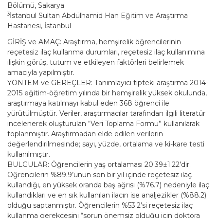
Bölümü, Sakarya
3
İstanbul Sultan Abdülhamid Han Eğitim ve Araştırma
Hastanesi, İstanbul
GİRİŞ ve AMAÇ: Araştırma, hemşirelik öğrencilerinin
reçetesiz ilaç kullanma durumları, reçetesiz ilaç kullanımına
ilişkin görüş, tutum ve etkileyen faktörleri belirlemek
amacıyla yapılmıştır.
YÖNTEM ve GEREÇLER: Tanımlayıcı tipteki araştırma 2014-
2015 eğitim-öğretim yılında bir hemşirelik yüksek okulunda,
araştırmaya katılmayı kabul eden 368 öğrenci ile
yürütülmüştür. Veriler, araştırmacılar tarafından ilgili literatür
incelenerek oluşturulan “Veri Toplama Formu” kullanılarak
toplanmıştır. Araştırmadan elde edilen verilerin
değerlendirilmesinde; sayı, yüzde, ortalama ve ki-kare testi
kullanılmıştır.
BULGULAR: Öğrencilerin yaş ortalaması 20.39±1.22’dir.
Öğrencilerin %89.9’unun son bir yıl içinde reçetesiz ilaç
kullandığı, en yüksek oranda baş ağrısı (%76.7) nedeniyle ilaç
kullandıkları ve en sık kullanılan ilacın ise analjezikler (%88.2)
olduğu saptanmıştır. Öğrencilerin %53.2’si reçetesiz ilaç
kullanma gerekçesini “sorun önemsiz olduğu için doktora