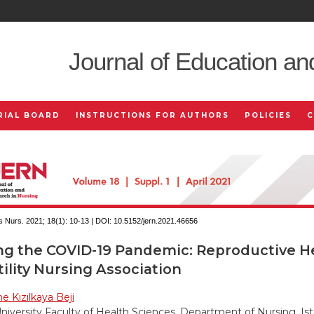
Journal of Education an
RIAL BOARD
INSTRUCTIONS FOR AUTHORS
POLICIES
 Nurs. 2021; 18(1):
10-13 | DOI:
10.5152/jern.2021.46656
ng the COVID-19 Pandemic: Reproductive H
tility Nursing Association
e Kızılkaya Beji
University Faculty of Health Sciences, Department of Nursing, Ist