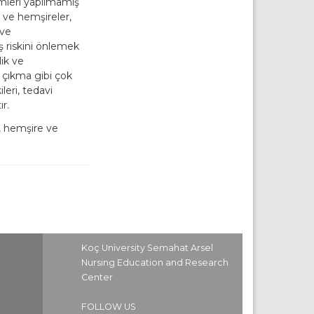
emleri yapılmamış
 ve hemşireler,
 ve
ş riskini önlemek
ik ve
a çıkma gibi çok
eri, tedavi
r.
i, hemşire ve
Koç University Semahat Arsel
Nursing Education and Research
Center
FOLLOW US