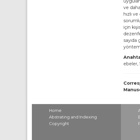
uygulan
ve daha
hızlı v
sorumlu
için ki
dezenfe
sayıda 
yöntemle
Anahta
ebeler,
Corres
Manusc
Home
Abstrating and Indexing
Copyright