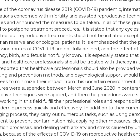
 of the coronavirus disease 2019 (COVID-19) pandemic, internati
ations concerned with infertility and assisted reproductive tech
nes and announced the measures to be taken. In all of these guid
 to postpone treatment procedures. It is stated that any cycles
ed, but reproductive treatments should not be initiated except 
rian reserve and oncological patients. It is emphasized that the 
ssion routes of COVID-19 are not fully defined, and the effect of 
y, birth, and fetus is not fully known. It is especially stated that al
 and healthcare professionals should be treated with therapy in
is reported that healthcare professionals should also be provided w
ng and prevention methods, and psychological support should 
es to minimize their impact from this uncertain environment.
res were suspended between March and June 2020 in centers 
ctive techniques were applied, and then the procedures were st
orking in this field fulfill their professional roles and responsibili
demic process quickly and effectively. In addition to their curren
ging process, they carry out numerous tasks, such as using perso
nt to prevent contamination risk, applying other measures, cle
ction processes, and dealing with anxiety and stress caused by un
n, because of the effects of COVID-19 on reproductive health a