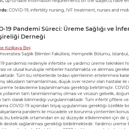
, up-to-date information requirements on the subjects have e
ds:
COVID-19, infertility nursing, IVF treatment, nurses and mi
-19 Pandemi Süreci: Üreme Sağlığı ve İnfer
ireliği Derneği
e Kızılkaya Beji
niversitesi Sağlık Bilimleri Fakültesi, Hemşirelik Bölümü, İstanbul,
 pandemisi nedeniyle infertilite ve yardımcı üreme teknikleri hizme
arası ve ulusal kuruluşlar rehberler hazırlamakta ve alınması gerek
ktadır. Tüm bu rehberlerde tedavi işlemlerinin ertelenmesi kararı 
ış siklusların tamamlanması, düşük over rezervi olan hastalar ile 
 üreme tedavilerine başlanılmaması gerektiği belirtilmiştir. COVID-
 yollarının tam tanımlanmamış olması ve virüsün gebelik, doğum
n tam olarak bilinmediği vurgulanmaktadır. Tüm infertil çiftlere ve
arına COVID-19 açısından tiriyaj uygulanması gerektiği özellikle be
çalışanlarına pandemi ile mücadele ve korunma yöntemleri konus
si, bu belirsizlik ortamından en az düzeyde etkilenmeleri için de ç
ik destek sağlanılması gerektiği bildirilmektedir. Yardımcı üreme t