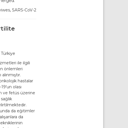
merged.
dviwes, SARS-CoV-2
tilite
 Türkiye
tleri ile ilgili
en önlemleri
alınmıştır.
onkolojik hastalar
19’un olası
 ve fetüs üzerine
 sağlık
lirtilmektedir.
unda da eğitimler
alışanlara da
ekniklerinin