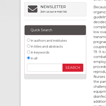
NEWSLETTER
Because
organiz
Join us our e-mail list
guideli
decided
complet
Quick Search
low ova
transmi
In authors and institutes
pregnanc
In titles and abstracts
couples
19. It 
In keywords
combati
In all
employe
procedu
reprodu
Nurses w
the pan
challen
equipme
disinfe
additio