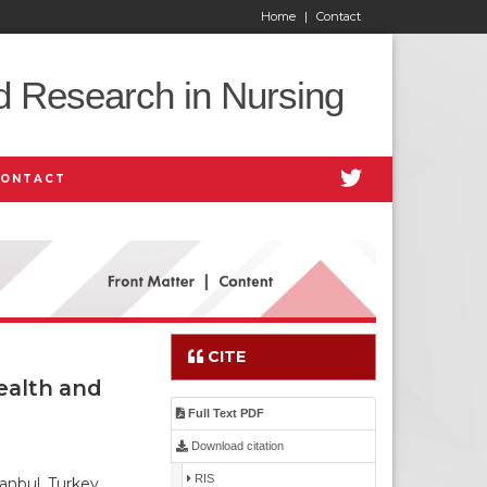
Home
|
Contact
d Research in Nursing
CONTACT
CITE
ealth and
Full Text PDF
Download citation
RIS
anbul, Turkey