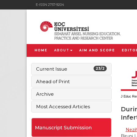
E-ISSN 2757-9204
HOME
ABOUT
AIM AND SCOPE
EDITO
Current Issue
23/2
Ahead of Print
Archive
J Educ Res
Most Accessed Articles
Duri
Infer
Nezih
Biruni 