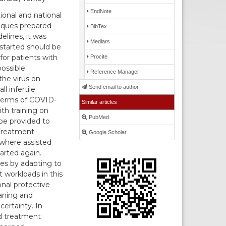
EndNote
onal and national
niques prepared
BibTex
elines, it was
Medlars
 started should be
for patients with
Procite
possible
Reference Manager
the virus on
Send email to author
l infertile
 terms of COVID-
Similar articles
ith training on
PubMed
be provided to
 Treatment
Google Scholar
where assisted
arted again.
ties by adapting to
t workloads in this
nal protective
aning and
certainty. In
nd treatment