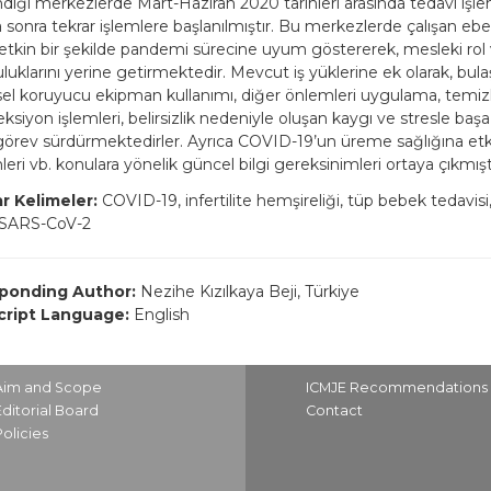
dığı merkezlerde Mart-Haziran 2020 tarihleri arasında tedavi işl
 sonra tekrar işlemlere başlanılmıştır. Bu merkezlerde çalışan ebe
e etkin bir şekilde pandemi sürecine uyum göstererek, mesleki rol
luklarını yerine getirmektedir. Mevcut iş yüklerine ek olarak, bula
şisel koruyucu ekipman kullanımı, diğer önlemleri uygulama, temizl
ksiyon işlemleri, belirsizlik nedeniyle oluşan kaygı ve stresle baş
görev sürdürmektedirler. Ayrıca COVID-19’un üreme sağlığına etkil
ri vb. konulara yönelik güncel bilgi gereksinimleri ortaya çıkmıştı
r Kelimeler:
COVID-19, infertilite hemşireliği, tüp bebek tedavis
 SARS-CoV-2
ponding Author:
Nezihe Kızılkaya Beji, Türkiye
ript Language:
English
Aim and Scope
ICMJE Recommendations
Editorial Board
Contact
Policies