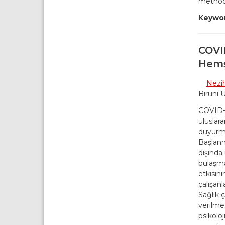
methods
Keywor
COVID
Hemş
Nezih
Biruni Ü
COVID-19
uluslar
duyurma
Başlanm
dışında
bulaşma
etkisini
çalışanl
Sağlık 
verilme
psikoloj