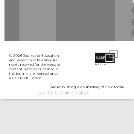
U
© 2026 Journal of Education
and Research in Nursing. All
rights reserved for the website
content. Articles published in
this journal are licensed under
a CC BY-NC license.
Kare Publishing is a subsidiary of Kare Media.
LookUs
&
Online Makale