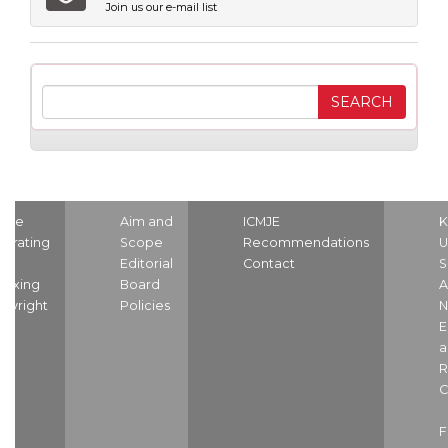
Join us our e-mail list
ome
Aim and
ICMJE
K
strating
Scope
Recommendations
U
nd
Editorial
Contact
S
dexing
Board
A
pyright
Policies
N
E
a
R
C