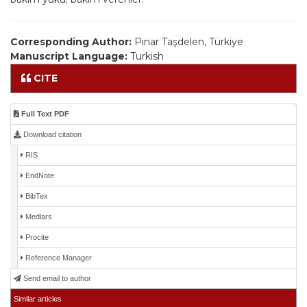
Corresponding Author:
Pınar Taşdelen, Türkiye
Manuscript Language:
Turkish
CITE
Full Text PDF
Download citation
RIS
EndNote
BibTex
Medlars
Procite
Reference Manager
Send email to author
Similar articles