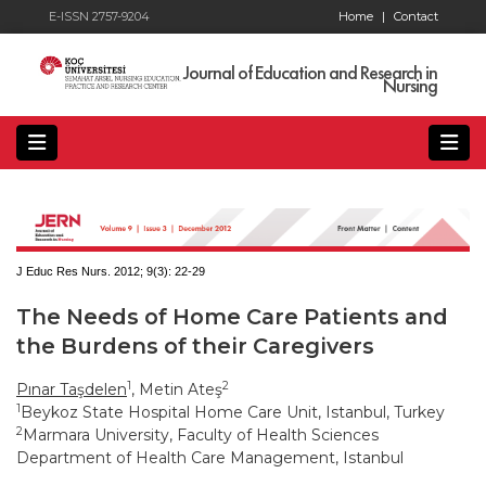
E-ISSN 2757-9204
Home
|
Contact
Journal of Education and Research in
Nursing
J Educ Res Nurs. 2012; 9(3):
22-29
The Needs of Home Care Patients and
the Burdens of their Caregivers
1
2
Pınar Taşdelen
, Metin Ateş
1
Beykoz State Hospital Home Care Unit, Istanbul, Turkey
2
Marmara University, Faculty of Health Sciences
Department of Health Care Management, Istanbul