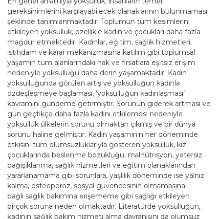
En genel anlamıyla yoksulluk, insanların temel
gereksinimlerini karşılayabilecek olanaklarının bulunmaması
şeklinde tanımlanmaktadır. Toplumun tüm kesimlerini
etkileyen yoksulluk, özellikle kadın ve çocukları daha fazla
mağdur etmektedir. Kadınlar, eğitim, sağlık hizmetleri,
istihdam ve karar mekanizmasına katılım gibi toplumsal
yaşamın tüm alanlarındaki hak ve fırsatlara eşitsiz erişim
nedeniyle yoksulluğu daha derin yaşamaktadır. Kadın
yoksulluğunda görülen artış ve yoksulluğun kadınla
özdeşleşmeye başlaması, ‘yoksulluğun kadınlaşması’
kavramını gündeme getirmiştir. Sorunun giderek artması ve
gün geçtikçe daha fazla kadını etkilemesi nedeniyle
yoksulluk ülkelerin sorunu olmaktan çıkmış ve bir dünya
sorunu haline gelmiştir. Kadın yaşamının her döneminde
etkisini tüm olumsuzluklarıyla gösteren yoksulluk, kız
çocuklarında beslenme bozukluğu, malnütrisyon, yetersiz
bağışıklanma, sağlık hizmetleri ve eğitim olanaklarından
yararlanamama gibi sorunlara, yaşlılık döneminde ise yalnız
kalma, osteoporoz, sosyal güvencesinin olmamasına
bağlı sağlık bakımına erişememe gibi sağlığı etkileyen
birçok soruna neden olmaktadır. Literatürde yoksulluğun,
kadının sağlık bakım hizmeti alma davranışını da olumsuz