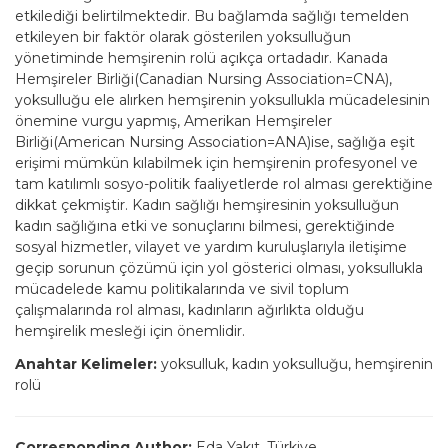
etkilediği belirtilmektedir. Bu bağlamda sağlığı temelden
etkileyen bir faktör olarak gösterilen yoksulluğun
yönetiminde hemşirenin rolü açıkça ortadadır. Kanada
Hemşireler Birliği(Canadian Nursing Association=CNA),
yoksulluğu ele alırken hemşirenin yoksullukla mücadelesinin
önemine vurgu yapmış, Amerikan Hemşireler
Birliği(American Nursing Association=ANA)ise, sağlığa eşit
erişimi mümkün kılabilmek için hemşirenin profesyonel ve
tam katılımlı sosyo-politik faaliyetlerde rol alması gerektiğine
dikkat çekmiştir. Kadın sağlığı hemşiresinin yoksulluğun
kadın sağlığına etki ve sonuçlarını bilmesi, gerektiğinde
sosyal hizmetler, vilayet ve yardım kuruluşlarıyla iletişime
geçip sorunun çözümü için yol gösterici olması, yoksullukla
mücadelede kamu politikalarında ve sivil toplum
çalışmalarında rol alması, kadınların ağırlıkta olduğu
hemşirelik mesleği için önemlidir.
Anahtar Kelimeler:
yoksulluk, kadın yoksulluğu, hemşirenin
rolü
Corresponding Author:
Eda Yakıt, Türkiye