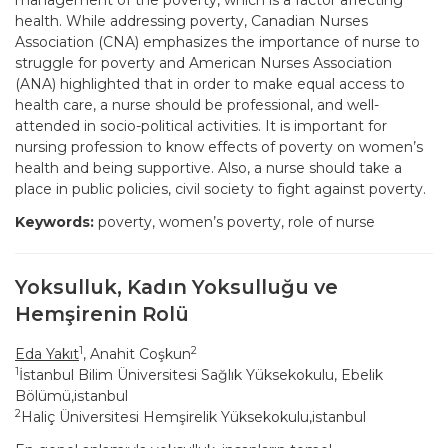
management of the poverty, which is a factor affecting
health. While addressing poverty, Canadian Nurses
Association (CNA) emphasizes the importance of nurse to
struggle for poverty and American Nurses Association
(ANA) highlighted that in order to make equal access to
health care, a nurse should be professional, and well-
attended in socio-political activities. It is important for
nursing profession to know effects of poverty on women’s
health and being supportive. Also, a nurse should take a
place in public policies, civil society to fight against poverty.
Keywords:
poverty, women’s poverty, role of nurse
Yoksulluk, Kadın Yoksulluğu ve
Hemşirenin Rolü
1
2
Eda Yakıt
, Anahit Coşkun
1
İstanbul Bilim Üniversitesi Sağlık Yüksekokulu, Ebelik
Bölümü,istanbul
2
Haliç Üniversitesi Hemşirelik Yüksekokulu,istanbul