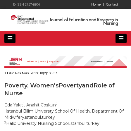
E-ISSN 2757-9204
Home
|
Contact
Journal of Education and Research in
Nursing
J Educ Res Nurs. 2013; 10(2):
30-37
Poverty, Women'sPovertyandRole of
Nurse
1
2
Eda Yakıt
, Anahit Coşkun
1
Istanbul Bilim Unıversty School Of Health, Department Of
Midwifery,ıstanbul,turkey
2
Halic Universty Nursing School,ıstanbul,turkey