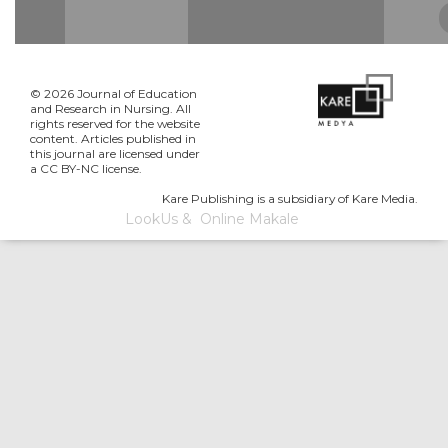
© 2026 Journal of Education
and Research in Nursing. All
rights reserved for the website
content. Articles published in
this journal are licensed under
a CC BY-NC license.
Kare Publishing is a subsidiary of Kare Media.
LookUs
&
Online Makale