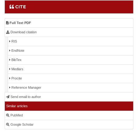
CITE
Full Text PDF
Download citation
RIS
EndNote
BibTex
Medlars
Procite
Reference Manager
Send email to author
Similar articles
PubMed
Google Scholar