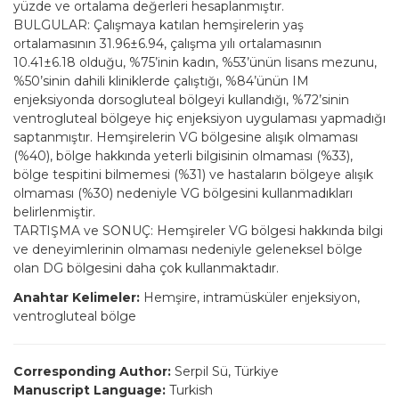
yüzde ve ortalama değerleri hesaplanmıştır.
BULGULAR: Çalışmaya katılan hemşirelerin yaş
ortalamasının 31.96±6.94, çalışma yılı ortalamasının
10.41±6.18 olduğu, %75’inin kadın, %53’ünün lisans mezunu,
%50’sinin dahili kliniklerde çalıştığı, %84’ünün IM
enjeksiyonda dorsogluteal bölgeyi kullandığı, %72’sinin
ventrogluteal bölgeye hiç enjeksiyon uygulaması yapmadığı
saptanmıştır. Hemşirelerin VG bölgesine alışık olmaması
(%40), bölge hakkında yeterli bilgisinin olmaması (%33),
bölge tespitini bilmemesi (%31) ve hastaların bölgeye alışık
olmaması (%30) nedeniyle VG bölgesini kullanmadıkları
belirlenmiştir.
TARTIŞMA ve SONUÇ: Hemşireler VG bölgesi hakkında bilgi
ve deneyimlerinin olmaması nedeniyle geleneksel bölge
olan DG bölgesini daha çok kullanmaktadır.
Anahtar Kelimeler:
Hemşire, intramüsküler enjeksiyon,
ventrogluteal bölge
Corresponding Author:
Serpil Sü, Türkiye
Manuscript Language:
Turkish