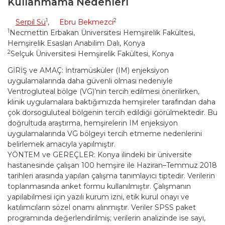
Kullanmama Nedenleri
1
2
Serpil Sü
,
Ebru Bekmezci
1
Necmettin Erbakan Üniversitesi Hemşirelik Fakültesi,
Hemşirelik Esasları Anabilim Dalı, Konya
2
Selçuk Üniversitesi Hemşirelik Fakültesi, Konya
GİRİŞ ve AMAÇ: İntramüsküler (IM) enjeksiyon
uygulamalarında daha güvenli olması nedeniyle
Ventrogluteal bölge (VG)’nin tercih edilmesi önerilirken,
klinik uygulamalara baktığımızda hemşireler tarafından daha
çok dorsoguluteal bölgenin tercih edildiği görülmektedir. Bu
doğrultuda araştırma, hemşirelerin IM enjeksiyon
uygulamalarında VG bölgeyi tercih etmeme nedenlerini
belirlemek amacıyla yapılmıştır.
YÖNTEM ve GEREÇLER: Konya ilindeki bir üniversite
hastanesinde çalışan 100 hemşire ile Haziran–Temmuz 2018
tarihleri arasında yapılan çalışma tanımlayıcı tiptedir. Verilerin
toplanmasında anket formu kullanılmıştır. Çalışmanın
yapılabilmesi için yazılı kurum izni, etik kurul onayı ve
katılımcıların sözel onamı alınmıştır. Veriler SPSS paket
programında değerlendirilmiş; verilerin analizinde ise sayı,