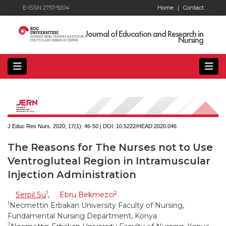
E-ISSN 2757-9204
Home
|
Contact
Journal of Education and Research in
Nursing
J Educ Res Nurs. 2020; 17(1):
46-50 | DOI:
10.5222/HEAD.2020.046
The Reasons for The Nurses not to Use
Ventrogluteal Region in Intramuscular
Injection Administration
1
2
Serpil Sü
,
Ebru Bekmezci
1
Necmettin Erbakan University Faculty of Nursing,
Fundamental Nursing Department, Konya
2