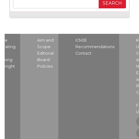
ome
Aim and
ICMJE
K
strating
Scope
Recommendations
U
nd
Editorial
Contact
S
dexing
Board
A
pyright
Policies
N
E
a
R
C
U