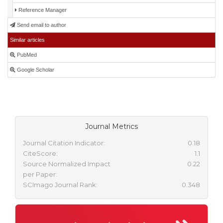
Reference Manager
Send email to author
Similar articles
PubMed
Google Scholar
Journal Metrics
Journal Citation Indicator:
0.18
CiteScore:
1.1
Source Normalized Impact
0.22
per Paper:
SCImago Journal Rank:
0.348