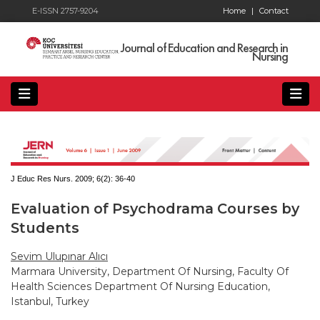
E-ISSN 2757-9204
Home
|
Contact
Journal of Education and Research in
Nursing
J Educ Res Nurs. 2009; 6(2):
36-40
Evaluation of Psychodrama Courses by
Students
Sevim Ulupınar Alıcı
Marmara University, Department Of Nursing, Faculty Of
Health Sciences Department Of Nursing Education,
Istanbul, Turkey