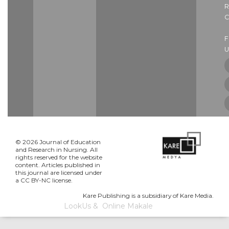
R
C
U
© 2026 Journal of Education
and Research in Nursing. All
rights reserved for the website
content. Articles published in
this journal are licensed under
a CC BY-NC license.
Kare Publishing is a subsidiary of Kare Media.
LookUs
&
Online Makale