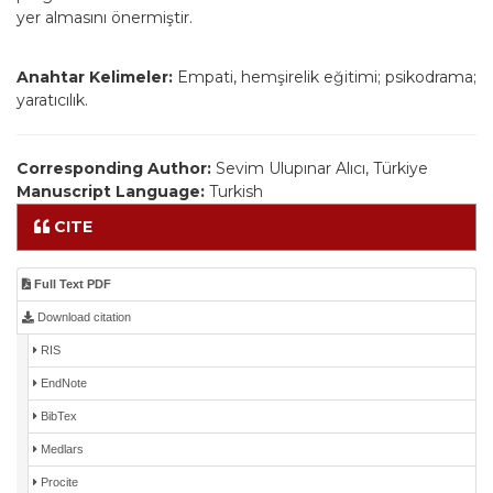
yer almasını önermiştir.
Anahtar Kelimeler:
Empati, hemşirelik eğitimi; psikodrama;
yaratıcılık.
Corresponding Author:
Sevim Ulupınar Alıcı, Türkiye
Manuscript Language:
Turkish
CITE
Full Text PDF
Download citation
RIS
EndNote
BibTex
Medlars
Procite