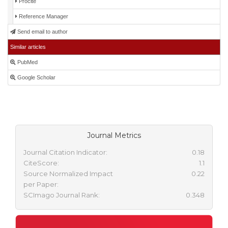
Procite
Reference Manager
Send email to author
Similar articles
PubMed
Google Scholar
Journal Metrics
Journal Citation Indicator:
0.18
CiteScore:
1.1
Source Normalized Impact
0.22
per Paper:
SCImago Journal Rank:
0.348