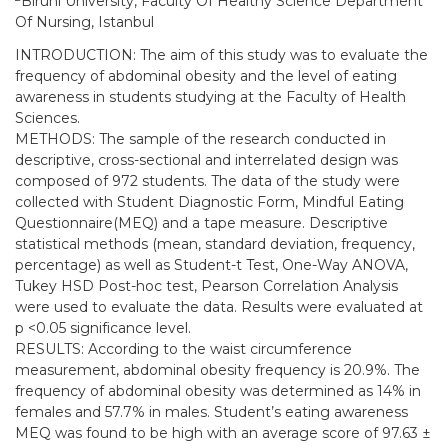
Biruni University, Faculty Of Healthy Science Department
Of Nursing, Istanbul
INTRODUCTION: The aim of this study was to evaluate the
frequency of abdominal obesity and the level of eating
awareness in students studying at the Faculty of Health
Sciences.
METHODS: The sample of the research conducted in
descriptive, cross-sectional and interrelated design was
composed of 972 students. The data of the study were
collected with Student Diagnostic Form, Mindful Eating
Questionnaire(MEQ) and a tape measure. Descriptive
statistical methods (mean, standard deviation, frequency,
percentage) as well as Student-t Test, One-Way ANOVA,
Tukey HSD Post-hoc test, Pearson Correlation Analysis
were used to evaluate the data. Results were evaluated at
p <0.05 significance level.
RESULTS: According to the waist circumference
measurement, abdominal obesity frequency is 20.9%. The
frequency of abdominal obesity was determined as 14% in
females and 57.7% in males. Student’s eating awareness
MEQ was found to be high with an average score of 97.63 ±