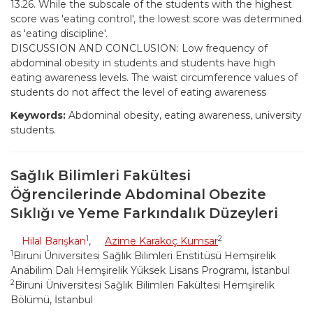
13.26. While the subscale of the students with the highest
score was 'eating control', the lowest score was determined
as 'eating discipline'.
DISCUSSION AND CONCLUSION: Low frequency of
abdominal obesity in students and students have high
eating awareness levels. The waist circumference values of
students do not affect the level of eating awareness
Keywords:
Abdominal obesity, eating awareness, university
students.
Sağlık Bilimleri Fakültesi
Öğrencilerinde Abdominal Obezite
Sıklığı ve Yeme Farkındalık Düzeyleri
1
2
Hilal Barışkan
,
Azime Karakoç Kumsar
1
Biruni Üniversitesi Sağlık Bilimleri Enstitüsü Hemşirelik
Anabilim Dalı Hemşirelik Yüksek Lisans Programı, İstanbul
2
Biruni Üniversitesi Sağlık Bilimleri Fakültesi Hemşirelik
Bölümü, İstanbul