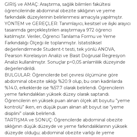
GİRİŞ ve AMAÇ: Araştırma, sağlık bilimleri fakültesi
öğrencilerinde abdominal obezite sıklığının ve yeme
farkındalık düzeylerinin belirlenmesi amacıyla yapılmıştır.
YÖNTEM ve GEREÇLER: Tanımlayıcı, kesitsel ve ilişki arayıcı
tasarımda gerçekleştirilen araştırmaya 972 öğrenci
katılmıştır. Veriler, Öğrenci Tanılama Formu ve Yeme
Farkındalığı Ölçeği ile toplanmıştır. İstatistiksel
değerlendirmede Student-t testi, tek yönlü ANOVA,
Pearson Korelasyon Analizi ve Basit Doğrusal Regresyon
Analizi kullanılmıştır. Sonuçlar p<0,05 anlamlılık düzeyinde
değerlendirildi.
BULGULAR: Öğrencilerde bel çevresi ölçümüne göre
abdominal obezite sıklığı %20.9 olup, bu oran kadınlarda
%14.0, erkeklerde ise %57.7 olarak belirlendi. Öğrencilerin
yeme farkındalıkları yüksek düzey olarak saptandı.
Öğrencilerin en yüksek puan alınan ölçek alt boyutu ”yeme
kontrolü” iken, en düşük puan alınan alt boyut ise “yeme
disiplini” olarak belirlendi.
TARTIŞMA ve SONUÇ: Öğrencilerde abdominal obezite
sıklığının düşük düzeyde ve yeme farkındalıklarının yüksek
düzeyde olduğu; abdominal obezite varlığı ile yeme