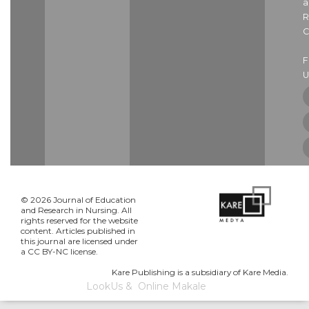
a
R
C
U
© 2026 Journal of Education
and Research in Nursing. All
rights reserved for the website
content. Articles published in
this journal are licensed under
a CC BY-NC license.
Kare Publishing is a subsidiary of Kare Media.
LookUs
&
Online Makale