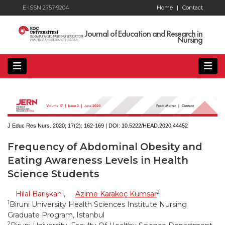
E-ISSN 2757-9204
Home
|
Contact
Journal of Education and Research in
Nursing
J Educ Res Nurs. 2020; 17(2):
162-169 | DOI:
10.5222/HEAD.2020.44452
Frequency of Abdominal Obesity and
Eating Awareness Levels in Health
Science Students
1
2
Hilal Barışkan
,
Azime Karakoç Kumsar
1
Biruni University Health Sciences Institute Nursing
Graduate Program, Istanbul
2