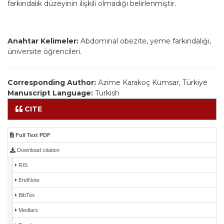
farkındalık düzeyinin ilişkili olmadığı belirlenmiştir.
Anahtar Kelimeler:
Abdominal obezite, yeme farkındalığı,
üniversite öğrencileri.
Corresponding Author:
Azime Karakoç Kumsar, Türkiye
Manuscript Language:
Turkish
CITE
Full Text PDF
Download citation
RIS
EndNote
BibTex
Medlars