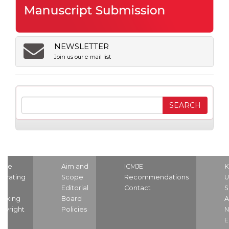
NEWSLETTER
Join us our e-mail list
ome
Aim and
ICMJE
K
strating
Scope
Recommendations
U
nd
Editorial
Contact
S
dexing
Board
A
pyright
Policies
N
E