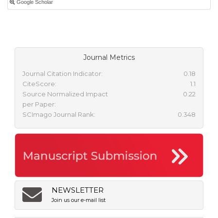
Google Scholar
Journal Metrics
Journal Citation Indicator:
0.18
CiteScore:
1.1
Source Normalized Impact
0.22
per Paper:
SCImago Journal Rank:
0.348
NEWSLETTER
Join us our e-mail list