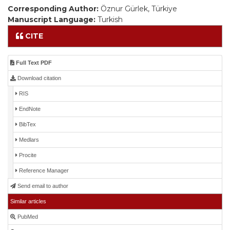
Corresponding Author:
Öznur Gürlek, Türkiye
Manuscript Language:
Turkish
CITE
Full Text PDF
Download citation
RIS
EndNote
BibTex
Medlars
Procite
Reference Manager
Send email to author
Similar articles
PubMed