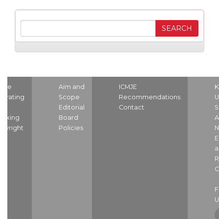
ome
Aim and
ICMJE
K
strating
Scope
Recommendations
U
nd
Editorial
Contact
S
dexing
Board
A
pyright
Policies
N
E
a
R
C
U