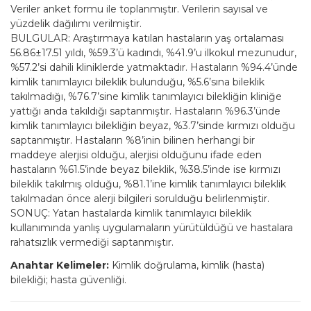
Veriler anket formu ile toplanmıştır. Verilerin sayısal ve
yüzdelik dağılımı verilmiştir.
BULGULAR: Araştırmaya katılan hastaların yaş ortalaması
56.86±17.51 yıldı, %59.3’ü kadındı, %41.9’u ilkokul mezunudur,
%57.2’si dahili kliniklerde yatmaktadır. Hastaların %94.4’ünde
kimlik tanımlayıcı bileklik bulunduğu, %5.6’sına bileklik
takılmadığı, %76.7’sine kimlik tanımlayıcı bilekliğin kliniğe
yattığı anda takıldığı saptanmıştır. Hastaların %96.3’ünde
kimlik tanımlayıcı bilekliğin beyaz, %3.7’sinde kırmızı olduğu
saptanmıştır. Hastaların %8’inin bilinen herhangi bir
maddeye alerjisi olduğu, alerjisi olduğunu ifade eden
hastaların %61.5’inde beyaz bileklik, %38.5’inde ise kırmızı
bileklik takılmış olduğu, %81.1’ine kimlik tanımlayıcı bileklik
takılmadan önce alerji bilgileri sorulduğu belirlenmiştir.
SONUÇ: Yatan hastalarda kimlik tanımlayıcı bileklik
kullanımında yanlış uygulamaların yürütüldüğü ve hastalara
rahatsızlık vermediği saptanmıştır.
Anahtar Kelimeler:
Kimlik doğrulama, kimlik (hasta)
bilekliği; hasta güvenliği.