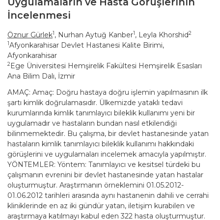
Uygulamaların ve Hasta Görüşlerinin
İncelenmesi
1
1
2
Öznur Gürlek
, Nurhan Aytuğ Kanber
, Leyla Khorshid
1
Afyonkarahisar Devlet Hastanesi Kalite Birimi,
Afyonkarahisar
2
Ege Üniversitesi Hemşirelik Fakültesi Hemşirelik Esasları
Ana Bilim Dalı, İzmir
AMAÇ: Amaç: Doğru hastaya doğru işlemin yapılmasının ilk
şartı kimlik doğrulamasıdır. Ülkemizde yataklı tedavi
kurumlarında kimlik tanımlayıcı bileklik kullanımı yeni bir
uygulamadır ve hastaların bundan nasıl etkilendiği
bilinmemektedir. Bu çalışma, bir devlet hastanesinde yatan
hastaların kimlik tanımlayıcı bileklik kullanımı hakkındaki
görüşlerini ve uygulamaları incelemek amacıyla yapılmıştır.
YÖNTEMLER: Yöntem: Tanımlayıcı ve kesitsel türdeki bu
çalışmanın evrenini bir devlet hastanesinde yatan hastalar
oluşturmuştur. Araştırmanın örneklemini 01.05.2012-
01.06.2012 tarihleri arasında aynı hastanenin dahili ve cerrahi
kliniklerinde en az iki gündür yatan, iletişim kurabilen ve
araştırmaya katılmayı kabul eden 322 hasta oluşturmuştur.