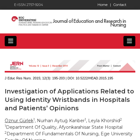
E-ISSN 2757-9204
Home
|
Contact
Journal of Education and Research in
Nursing
J Educ Res Nurs. 2015; 12(3):
195-203 | DOI:
10.5222/HEAD.2015.195
Investigation of Applications Related to
Using Identity Wristbands in Hospitals
and Patients’ Opinions
1
1
2
Öznur Gürlek
, Nurhan Aytuğ Kanber
, Leyla Khorshid
1
Department Of Quality, Afyonkarahisar State Hospital
2
Department Of Fundamentals Of Nursing, Ege University