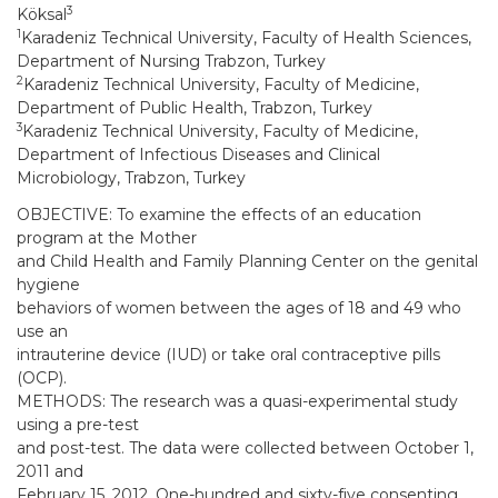
3
Köksal
1
Karadeniz Technical University, Faculty of Health Sciences,
Department of Nursing Trabzon, Turkey
2
Karadeniz Technical University, Faculty of Medicine,
Department of Public Health, Trabzon, Turkey
3
Karadeniz Technical University, Faculty of Medicine,
Department of Infectious Diseases and Clinical
Microbiology, Trabzon, Turkey
OBJECTIVE: To examine the effects of an education
program at the Mother
and Child Health and Family Planning Center on the genital
hygiene
behaviors of women between the ages of 18 and 49 who
use an
intrauterine device (IUD) or take oral contraceptive pills
(OCP).
METHODS: The research was a quasi-experimental study
using a pre-test
and post-test. The data were collected between October 1,
2011 and
February 15, 2012. One-hundred and sixty-five consenting