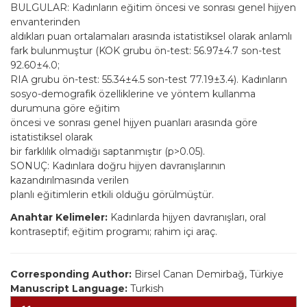
BULGULAR: Kadınların eğitim öncesi ve sonrası genel hijyen
envanterinden
aldıkları puan ortalamaları arasında istatistiksel olarak anlamlı
fark bulunmuştur (KOK grubu ön-test: 56.97±4.7 son-test
92.60±4.0;
RIA grubu ön-test: 55.34±4.5 son-test 77.19±3.4). Kadınların
sosyo-demografik özelliklerine ve yöntem kullanma
durumuna göre eğitim
öncesi ve sonrası genel hijyen puanları arasında göre
istatistiksel olarak
bir farklılık olmadığı saptanmıştır (p>0.05).
SONUÇ: Kadınlara doğru hijyen davranışlarının
kazandırılmasında verilen
planlı eğitimlerin etkili olduğu görülmüştür.
Anahtar Kelimeler:
Kadınlarda hijyen davranışları, oral
kontraseptif; eğitim programı; rahim içi araç.
Corresponding Author:
Birsel Canan Demirbağ, Türkiye
Manuscript Language:
Turkish