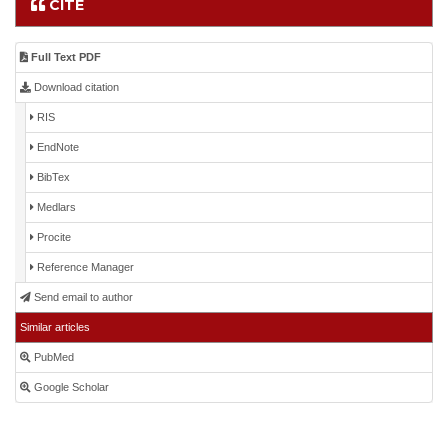
CITE
Full Text PDF
Download citation
RIS
EndNote
BibTex
Medlars
Procite
Reference Manager
Send email to author
Similar articles
PubMed
Google Scholar