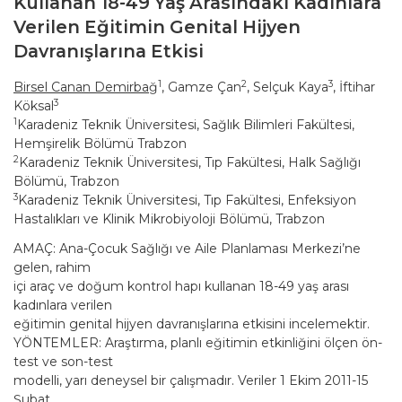
Kullanan 18-49 Yaş Arasındaki Kadınlara
Verilen Eğitimin Genital Hijyen
Davranışlarına Etkisi
1
2
3
Birsel Canan Demirbağ
, Gamze Çan
, Selçuk Kaya
, İftihar
3
Köksal
1
Karadeniz Teknik Üniversitesi, Sağlık Bilimleri Fakültesi,
Hemşirelik Bölümü Trabzon
2
Karadeniz Teknik Üniversitesi, Tıp Fakültesi, Halk Sağlığı
Bölümü, Trabzon
3
Karadeniz Teknik Üniversitesi, Tıp Fakültesi, Enfeksiyon
Hastalıkları ve Klinik Mikrobiyoloji Bölümü, Trabzon
AMAÇ: Ana-Çocuk Sağlığı ve Aile Planlaması Merkezi’ne
gelen, rahim
içi araç ve doğum kontrol hapı kullanan 18-49 yaş arası
kadınlara verilen
eğitimin genital hijyen davranışlarına etkisini incelemektir.
YÖNTEMLER: Araştırma, planlı eğitimin etkinliğini ölçen ön-
test ve son-test
modelli, yarı deneysel bir çalışmadır. Veriler 1 Ekim 2011-15
Şubat