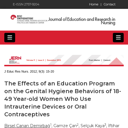
E-ISSN 2757-9204
Home
|
Contact
Journal of Education and Research in
Nursing
J Educ Res Nurs. 2012; 9(3):
15-20
The Effects of an Education Program
on the Genital Hygiene Behaviors of 18-
49 Year-old Women Who Use
Intrauterine Devices or Oral
Contraceptives
1
2
3
Birsel Canan Demirbağ
, Gamze Çan
, Selçuk Kaya
, İftihar