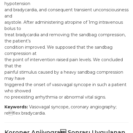
hypotension
and bradycardia, and consequent transient unconsciousness
and
asystole. After administering atropine of 1mg intravenous
bolus to
treat bradycardia and removing the sandbag compression,
the patient’s
condition improved. We supposed that the sandbag
compression at
the point of intervention raised pain levels. We concluded
that the
painful stimulus caused by a heavy sandbag compression
may have
triggered the onset of vasovagal syncope in such a patient
who showed
no preexisting arrhythmia or abnormal vital signs.
Keywords:
Vasovagal syncope, coronary angiography;
reflex bradycardia.
Koroner Anjiyogra Sonrası Uygulanan