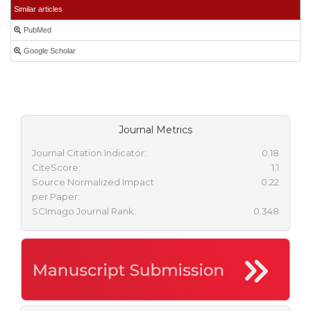
Similar articles
PubMed
Google Scholar
Journal Metrics
Journal Citation Indicator:
0.18
CiteScore:
1.1
Source Normalized Impact
0.22
per Paper:
SCImago Journal Rank:
0.348