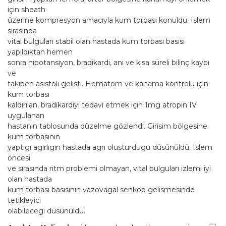
için sheath
üzerine kompresyon amacıyla kum torbası konuldu. Islem
sırasında
vital bulguları stabil olan hastada kum torbası basısı
yapıldıktan hemen
sonra hipotansiyon, bradikardi, ani ve kısa süreli bilinç kaybı
ve
takiben asistoli gelisti. Hematom ve kanama kontrolü için
kum torbası
kaldırılan, bradikardiyi tedavi etmek için 1mg atropin IV
uygulanan
hastanın tablosunda düzelme gözlendi. Girisim bölgesine
kum torbasının
yaptıgı agırlıgın hastada agrı olusturdugu düsünüldü. Islem
öncesi
ve sırasında ritm problemi olmayan, vital bulguları izlemi iyi
olan hastada
kum torbası basısının vazovagal senkop gelismesinde
tetikleyici
olabilecegi düsünüldü.