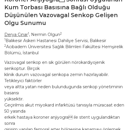
Kum Torbası Basısına Bağlı Olduğu
Düşünülen Vazovagal Senkop Gelişen
Olgu Sunumu
1
2
Derya Çınar
, Nermin Olgun
1
Balıkesir Askeri Hastanesi Dahiliye Servisi, Balıkesir
2
Acıbadem Üniversitesi Sağlık Bilimleri Fakültesi Hemşirelik
Bölümü, İstanbul
Vazovagal senkop en sık görülen nörokardiyojenik
senkoptur. Birçok
klinik durum vazovagal senkopa zemin hazırlayabilir.
Tetikleyici faktörler
veya altta yatan neden bulundugunda senkop yönetiminin
basarısı
yüksektir.
Geçirilmis akut miyokard infarktüsü tanısıyla müracaat eden
50 yasında
erkek hastaya koroner anjiyogra ile stent uygulandıktan
sonra
girisim yapılan femoral arter bölgesine kanamayı önlemek