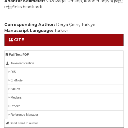
Anahtar Kelimeler:
Vazovagal senkop, koroner anjiyogra;
refleks bradikardi.
Corresponding Author:
Derya Çınar, Türkiye
Manuscript Language:
Turkish
CITE
Full Text PDF
Download citation
RIS
EndNote
BibTex
Medlars
Procite
Reference Manager
Send email to author