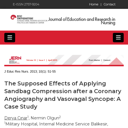
E-ISSN 2757-9204
Home
|
Contact
Journal of Education and Research in
Nursing
J Educ Res Nurs. 2013; 10(1):
51-55
The Supposed Effects of Applying
Sandbag Compression after a Coronary
Angiography and Vasovagal Syncope: A
Case Study
1
2
Derya Çınar
, Nermin Olgun
1
Military Hospital, Internal Medicine Service Balikesir,