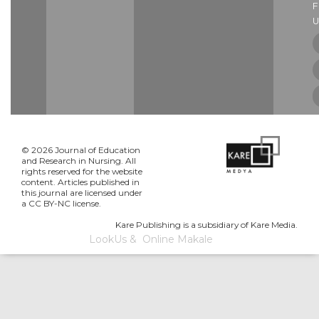
U
© 2026 Journal of Education
and Research in Nursing. All
rights reserved for the website
content. Articles published in
this journal are licensed under
a CC BY-NC license.
Kare Publishing is a subsidiary of Kare Media.
LookUs
&
Online Makale