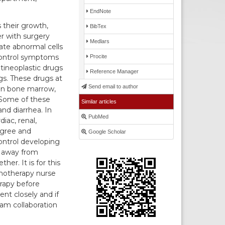
EndNote
 their growth,
BibTex
her with surgery
Medlars
ate abnormal cells
control symptoms
Procite
tineoplastic drugs
Reference Manager
gs. These drugs at
Send email to author
 in bone marrow,
. Some of these
Similar articles
and diarrhea. In
PubMed
iac, renal,
egree and
Google Scholar
 control developing
y away from
r. It is for this
motherapy nurse
rapy before
nt closely and if
eam collaboration