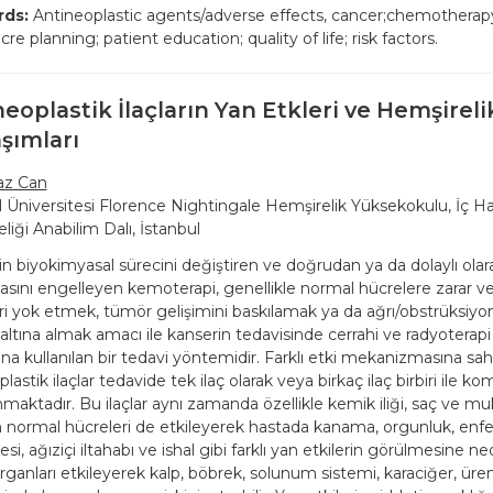
ds:
Antineoplastic agents/adverse effects, cancer;chemotherapy;
cre planning; patient education; quality of life; risk factors.
eoplastik İlaçların Yan Etkleri ve Hemşireli
şımları
az Can
l Üniversitesi Florence Nightingale Hemşirelik Yüksekokulu, İç Has
liği Anabilim Dalı, İstanbul
n biyokimyasal sürecini değiştiren ve doğrudan ya da dolaylı olar
sını engelleyen kemoterapi, genellikle normal hücrelere zarar
ri yok etmek, tümör gelişimini baskılamak ya da ağrı/obstrüksiyon g
altına almak amacı ile kanserin tedavisinde cerrahi ve radyoterapi i
ına kullanılan bir tedavi yöntemidir. Farklı etki mekanizmasına sah
lastik ilaçlar tedavide tek ilaç olarak veya birkaç ilaç birbiri ile k
maktadır. Bu ilaçlar aynı zamanda özellikle kemik iliği, saç ve muk
 normal hücreleri de etkileyerek hastada kanama, orgunluk, enfe
i, ağıziçi iltahabı ve ishal gibi farklı yan etkilerin görülmesine n
organları etkileyerek kalp, böbrek, solunum sistemi, karaciğer, üre