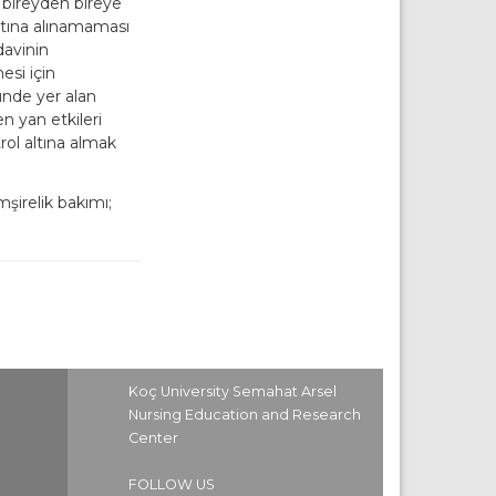
ğı bireyden bireye
altına alınamaması
davinin
esi için
nde yer alan
en yan etkileri
rol altına almak
şirelik bakımı;
Koç University Semahat Arsel
Nursing Education and Research
Center
FOLLOW US