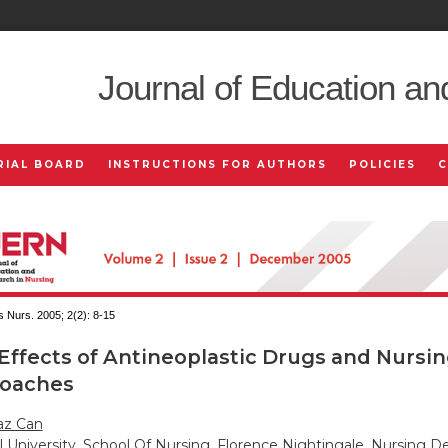
Journal of Education an
RIAL BOARD
INSTRUCTIONS FOR AUTHORS
POLICIES
 Nurs. 2005; 2(2):
8-15
Effects of Antineoplastic Drugs and Nursi
oaches
az Can
l University, School Of Nursing, Florence Nightingale, Nursing 