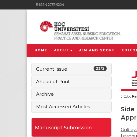
E-ISSN 2757-9204
HOME
ABOUT
AIM AND SCOPE
EDITO
Current Issue
23/2
Ahead of Print
Archive
J Educ Res
Most Accessed Articles
Side 
Appr
Gülbey
Istanbu