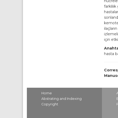
hücreler
farklılı
hastala
sonlandı
kemoter
ilaçları
izlemeli
için etk
Anahta
hasta ba
Corres
Manusc
Home
Abstrating and Indexing
Copyright