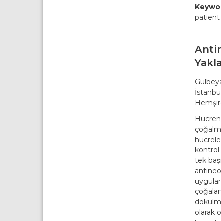
Keywor
patient 
Antin
Yakla
Gülbey
İstanbu
Hemşire
Hücreni
çoğalma
hücrele
kontrol 
tek baş
antineop
uygulan
çoğalan
dökülmes
olarak 