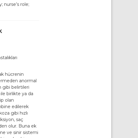
 nurse’s role;
k
talıkları
ak hücrenin
 vermeden anormal
ibi belirtileri
le birlikte ya da
ip olan
ombine edilerek
oza gibi hızlı
ksiyon, saç
eden olur. Buna ek
me ve sinir sistemi