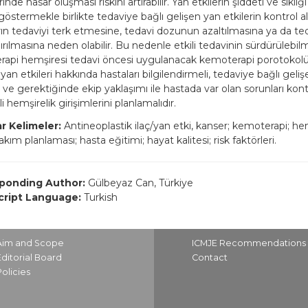
inde hasar oluşması riskini artırabilir. Yan etkilerin şiddeti ve sıklı
k göstermekle birlikte tedaviye bağlı gelişen yan etkilerin kontrol 
rın tedaviyi terk etmesine, tedavi dozunun azaltılmasına ya da te
rılmasına neden olabilir. Bu nedenle etkili tedavinin sürdürülebilm
api hemşiresi tedavi öncesi uygulanacak kemoterapi porotokolü
n yan etkileri hakkında hastaları bilgilendirmeli, tedaviye bağlı geliş
 ve gerektiğinde ekip yaklaşımı ile hastada var olan sorunları kont
ili hemşirelik girişimlerini planlamalıdır.
r Kelimeler:
Antineoplastik ilaç/yan etki, kanser; kemoterapi; hem
kım planlaması; hasta eğitimi; hayat kalitesi; risk faktörleri.
ponding Author:
Gülbeyaz Can, Türkiye
ript Language:
Turkish
Aim and Scope
ICMJE Recommendations
Editorial Board
Contact
Policies