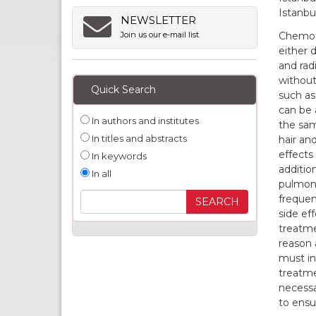
Istanbu
NEWSLETTER
Chemoth
Join us our e-mail list
either d
and rad
without
Quick Search
such as
can be 
In authors and institutes
the sam
In titles and abstracts
hair an
effects 
In keywords
addition
In all
pulmona
frequenc
side ef
treatme
reason 
must in
treatme
necessa
to ensu