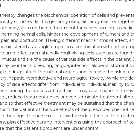
l
erapy changes the biochemical operation of cells and prevents
irectly or indirectly. It is generally used, either by itself or toget
iotherapy, as a method of treatment for cancer, aiming to eradic
 harming normal cells, hinder the development of tumors and 
 pain and obstruction. Having different mechanisms of effect, an
administered as a single drug or in a combination with other dru
e time effect normal rapidly-multiplying cells such as are found
d mucus and are the cause of various side effects in the patient
may be internal bleeding, fatigue, infection, alopecia, stomatitis 
, the drugs affect the internal organs and increase the risk of card
ry, hepatic, reproductive and neurological toxicity. While the d
y of side effects differ from individual to individual, inability to
fects during the process of treatment may cause patients to sh
nt, reduce treatment doses or even terminate treatment altogethe
and so that effective treatment may be sustained that the che
form the patient of the side effects of the prescribed chemothe
nt begings. The nurse mut follow the side effects of the treatme
ry, plan effective nursing interventions using the approach of t
re that the patient’s problems are under control.