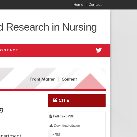
Home
|
Contact
d Research in Nursing
CONTACT
CITE
ng
Full Text PDF
Download citation
RIS
Department,