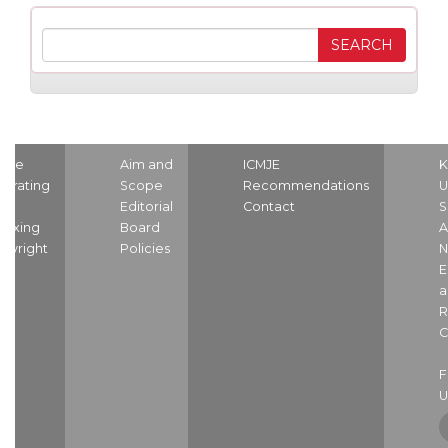
ome
Aim and
ICMJE
K
strating
Scope
Recommendations
U
nd
Editorial
Contact
S
dexing
Board
A
pyright
Policies
N
E
a
R
C
U