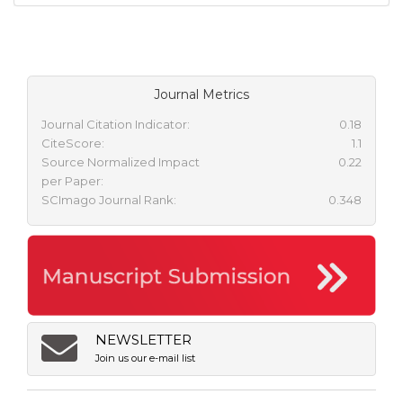
Journal Metrics
Journal Citation Indicator:
0.18
CiteScore:
1.1
Source Normalized Impact
0.22
per Paper:
SCImago Journal Rank:
0.348
NEWSLETTER
Join us our e-mail list