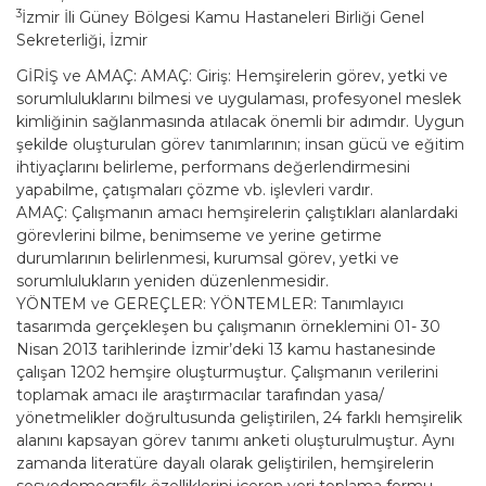
3
İzmir İli Güney Bölgesi Kamu Hastaneleri Birliği Genel
Sekreterliği, İzmir
GİRİŞ ve AMAÇ: AMAÇ: Giriş: Hemşirelerin görev, yetki ve
sorumluluklarını bilmesi ve uygulaması, profesyonel meslek
kimliğinin sağlanmasında atılacak önemli bir adımdır. Uygun
şekilde oluşturulan görev tanımlarının; insan gücü ve eğitim
ihtiyaçlarını belirleme, performans değerlendirmesini
yapabilme, çatışmaları çözme vb. işlevleri vardır.
AMAÇ: Çalışmanın amacı hemşirelerin çalıştıkları alanlardaki
görevlerini bilme, benimseme ve yerine getirme
durumlarının belirlenmesi, kurumsal görev, yetki ve
sorumlulukların yeniden düzenlenmesidir.
YÖNTEM ve GEREÇLER: YÖNTEMLER: Tanımlayıcı
tasarımda gerçekleşen bu çalışmanın örneklemini 01- 30
Nisan 2013 tarihlerinde İzmir’deki 13 kamu hastanesinde
çalışan 1202 hemşire oluşturmuştur. Çalışmanın verilerini
toplamak amacı ile araştırmacılar tarafından yasa/
yönetmelikler doğrultusunda geliştirilen, 24 farklı hemşirelik
alanını kapsayan görev tanımı anketi oluşturulmuştur. Aynı
zamanda literatüre dayalı olarak geliştirilen, hemşirelerin
sosyodemografik özelliklerini içeren veri toplama formu