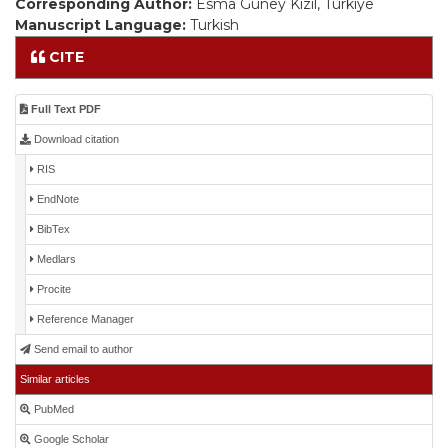
Corresponding Author:
Esma Güney Kızıl, Türkiye
Manuscript Language:
Turkish
CITE
Full Text PDF
Download citation
RIS
EndNote
BibTex
Medlars
Procite
Reference Manager
Send email to author
Similar articles
PubMed
Google Scholar