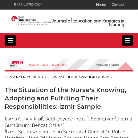
E-ISSN 2757-9204
Home
|
Contact
Journal of Education and Research in
Nursing
J Educ Res Nurs. 2015; 12(3):
215-223 | DOI:
10.5222/HEAD.2015.215
The Situation of the Nurse's Knowing,
Adopting and Fulfilling Their
Responsibilities: İzmir Sample
1
1
1
Esma Güney Kızıl
, Seçil Beyece İncazlı
, Sevil Erken
, Fatma
2
3
Güntürkün
, Behzat Özkan
1
Izmir South Region Union Secretariat General Of Public