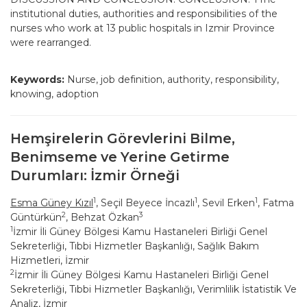
institutional duties, authorities and responsibilities of the
nurses who work at 13 public hospitals in Izmir Province
were rearranged.
Keywords:
Nurse, job definition, authority, responsibility,
knowing, adoption
Hemşirelerin Görevlerini Bilme,
Benimseme ve Yerine Getirme
Durumları: İzmir Örneği
1
1
1
Esma Güney Kızıl
, Seçil Beyece İncazlı
, Sevil Erken
, Fatma
2
3
Güntürkün
, Behzat Özkan
1
İzmir İli Güney Bölgesi Kamu Hastaneleri Birliği Genel
Sekreterliği, Tıbbi Hizmetler Başkanlığı, Sağlık Bakım
Hizmetleri, İzmir
2
İzmir İli Güney Bölgesi Kamu Hastaneleri Birliği Genel
Sekreterliği, Tıbbi Hizmetler Başkanlığı, Verimlilik İstatistik Ve
Analiz, İzmir