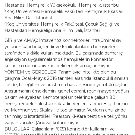
Hastanesi Hemşirelik Yüksekokulu, Hemşirelik, İstanbul
2
Koç Üniversitesi Hemşirelik Fakültesi Hemşirelik Esasları
Ana Bilim Dalı, İstanbul
3
Koç Üniversitesi Hemşirelik Fakültesi, Çocuk Sağlığı ve
Hastalıkları Hemşireliği Ana Bilim Dalı, İstanbul
GİRİŞ ve AMAÇ: İntravenöz konnektörler intralüminal sıvı
yolunun kapı bekçileridir ve klinik alanlarda hemşireler
tarafından sıklıkla kullanılmaktadır. Bu çalışmada damar içi
enjeksiyon uygulamalarında hemşirelerin konnektör
kullanım memnuniyetini belirlemek amaçlanmıştır.
YÖNTEM ve GEREÇLER: Tanımlayıcı nitelikte olan bu
çalışma Ocak-Mayıs 2016 tarihleri arasında İstanbul ili sınırları
içinde, bir eğitim ve araştırma hastanesinde yürütülmüştür.
Araştırmanın örneklemini genel cerrahi, reanimasyon yoğun
bakım ve ayaktan kemoterapi ünitelerinde çalışan 80
hemşire/ebeler oluşturmaktadır. Veriler, Tanıtıcı Bilgi Formu
ve Memnuniyet Skalası ile toplanmıştır. Verilerin analizinde
tanımlayıcı istatistikler, Pearson Ki-Kare testi t ve tek yönlü
varyans analizi (Anova) kullanılmıştır.
BULGULAR: Çalışanların %65’i konnektör kullanımı ve