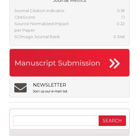
Journal Metrics
Journal Citation Indicator:
0.18
CiteScore:
1.1
Source Normalized Impact
0.22
per Paper:
SCImago Journal Rank:
0.348
NEWSLETTER
Join us our e-mail list