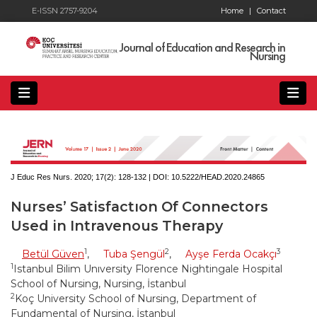
E-ISSN 2757-9204
Home
|
Contact
Journal of Education and Research in
Nursing
J Educ Res Nurs. 2020; 17(2):
128-132 | DOI:
10.5222/HEAD.2020.24865
Nurses’ Satisfactıon Of Connectors
Used in Intravenous Therapy
1
2
3
Betül Güven
,
Tuba Şengül
,
Ayşe Ferda Ocakçı
1
Istanbul Bilim Unıversity Florence Nightingale Hospital
School of Nursing, Nursing, İstanbul
2
Koç University School of Nursing, Department of
Fundamental of Nursing, İstanbul