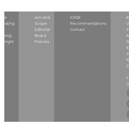
ome
Aim and
ICMJE
K
strating
Scope
Recommendations
U
nd
Editorial
Contact
S
dexing
Board
A
pyright
Policies
N
E
a
R
C
U