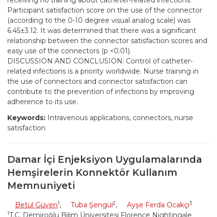
receiving no training about catheter-related infections.
Participant satisfaction score on the use of the connector
(according to the 0-10 degree visual analog scale) was
6.45±3.12. It was determined that there was a significant
relationship between the connector satisfaction scores and
easy use of the connectors (p <0.01).
DISCUSSION AND CONCLUSION: Control of catheter-
related infections is a priority worldwide. Nurse training in
the use of connectors and connector satisfaction can
contribute to the prevention of infections by improving
adherence to its use.
Keywords:
Intravenous applications, connectors, nurse
satisfaction
Damar İçi Enjeksiyon Uygulamalarında
Hemşirelerin Konnektör Kullanım
Memnuniyeti
1
2
3
Betül Güven
,
Tuba Şengül
,
Ayşe Ferda Ocakçı
1
T.C. Demiroğlu Bilim Üniversitesi Florence Nightingale