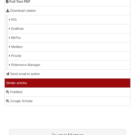
Full Text PDF
Download citation
RIS
EndNote
BibTex
Medlars
Procite
Reference Manager
Send email to author
Similar articles
PubMed
Google Scholar