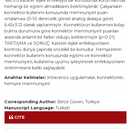
%61.3’ü katater ilişkili enfeksiyonlar konusunda kurumlarında
herhangi bir eğitim almadıklarını belirtmişlerdir. Çalışanların
konnektör kullanımı konusunda memnuniyet puan
ortalaması (0-10 derecelik görsel analog skalaya göre)
6.45±3.12 olarak saptanmıştır. Konnektörün kullanımını kolay
bulma durumuna göre konnektör memnuniyeti puanları
arasında anlamlı bir farkın olduğu belirlenmiştir (p<0.01).
TARTIŞMA ve SONUÇ: Kateter ilişkili enfeksiyonların
kontrolü dünya çapında öncelikli bir konudur. Hemşirelerin
konnektör kullanımı konusunda eğitimi ve konnektör
memnuniyeti, kullanıma uyumu iyileştirerek enfeksiyonların
önlenmesine katkı sağlayabilir.
Anahtar Kelimeler:
İntravenöz uygulamalar, konnektörler,
hemşire memnuniyeti
Corresponding Author:
Betül Güven, Türkiye
Manuscript Language:
Turkish
CITE