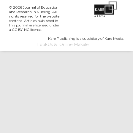
© 2026 Journal of Education
and Research in Nursing. All
rights reserved for the website
content. Articles published in
this journal are licensed under
a CC BY-NC license.
Kare Publishing is a subsidiary of Kare Media.
LookUs
&
Online Makale