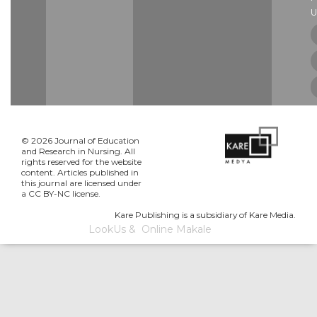
U
© 2026 Journal of Education
and Research in Nursing. All
rights reserved for the website
content. Articles published in
this journal are licensed under
a CC BY-NC license.
Kare Publishing is a subsidiary of Kare Media.
LookUs
&
Online Makale