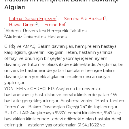
Algıları
1
1
Fatma Dursun Ergezen
,
Semiha Aslı Bozkurt
,
2
1
Havva Dinçer
,
Emine Kol
1
Akdeniz Üniversitesi Hemşirelik Fakültesi
2
Akdeniz Üniversitesi Hastanesi
GİRİŞ ve AMAÇ: Bakım davranışları, hemşirelerin hastaya
karşı ilgisini, güvenini, kaygısını ileten, hastanın yanında
olmayı ve onun için bir şeyler yapmayı içeren eylem,
davranış ve tutumlar olarak ifade edilmektedir. Araştırma, bir
üniversite hastanesinde yatan hastaların hemşire bakım
davranışlarına yönelik algılarının incelenmesi amacıyla
yapılmıştır.
YÖNTEM ve GEREÇLER: Araştırma bir üniversite
hastanesinin iç hastalıkları ve cerrahi kliniklerde yatan 455
hasta ile gerçekleştirilmiştir. Araştırma verileri “Hasta Tanıtım
Formu” ve “Bakım Davranışları Ölçeği-24” ile toplanmıştır.
BULGULAR: Araştırmaya %53’ü cerrahi kliniklerde, %47’si iç
hastalıkları kliniklerinde tedavi edilmekte olan hastalar dahil
edilmiştir. Hastaların yaş ortalamaları 51.54±16.22 ve