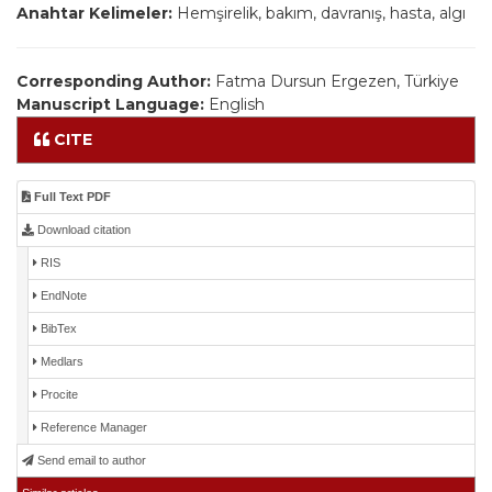
Anahtar Kelimeler:
Hemşirelik, bakım, davranış, hasta, algı
Corresponding Author:
Fatma Dursun Ergezen, Türkiye
Manuscript Language:
English
CITE
Full Text PDF
Download citation
RIS
EndNote
BibTex
Medlars
Procite
Reference Manager
Send email to author