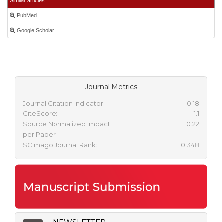
Similar articles
PubMed
Google Scholar
Journal Metrics
Journal Citation Indicator:
0.18
CiteScore:
1.1
Source Normalized Impact
0.22
per Paper:
SCImago Journal Rank:
0.348
NEWSLETTER