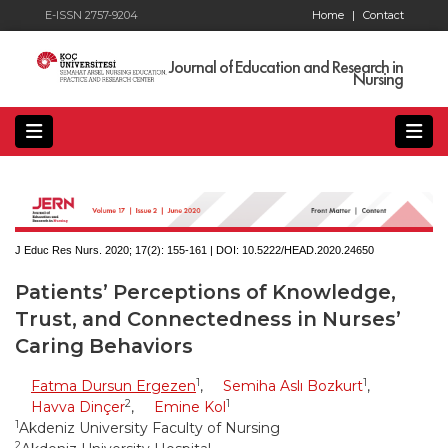
E-ISSN 2757-9204
Home
|
Contact
Journal of Education and Research in
Nursing
J Educ Res Nurs. 2020; 17(2):
155-161 | DOI:
10.5222/HEAD.2020.24650
Patients’ Perceptions of Knowledge,
Trust, and Connectedness in Nurses’
Caring Behaviors
1
1
Fatma Dursun Ergezen
,
Semiha Aslı Bozkurt
,
2
1
Havva Dinçer
,
Emine Kol
1
Akdeniz University Faculty of Nursing
2