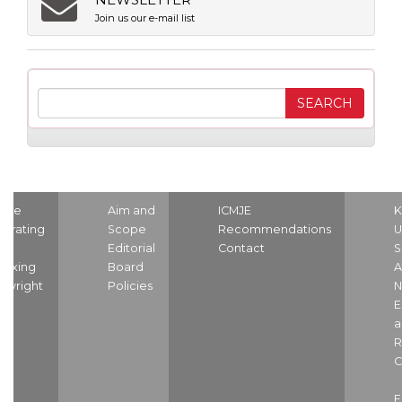
Join us our e-mail list
ome
Aim and
ICMJE
K
strating
Scope
Recommendations
U
nd
Editorial
Contact
S
dexing
Board
A
pyright
Policies
N
E
a
R
C