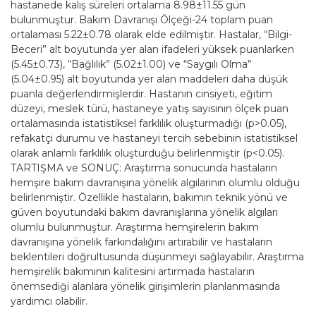
hastanede kalış süreleri ortalama 8.98±11.55 gün
bulunmuştur. Bakım Davranışı Ölçeği-24 toplam puan
ortalaması 5.22±0.78 olarak elde edilmiştir. Hastalar, “Bilgi-
Beceri” alt boyutunda yer alan ifadeleri yüksek puanlarken
(5.45±0.73), “Bağlılık” (5.02±1.00) ve “Saygılı Olma”
(5.04±0.95) alt boyutunda yer alan maddeleri daha düşük
puanla değerlendirmişlerdir. Hastanın cinsiyeti, eğitim
düzeyi, meslek türü, hastaneye yatış sayısının ölçek puan
ortalamasında istatistiksel farklılık oluşturmadığı (p>0.05),
refakatçi durumu ve hastaneyi tercih sebebinin istatistiksel
olarak anlamlı farklılık oluşturduğu belirlenmiştir (p<0.05).
TARTIŞMA ve SONUÇ: Araştırma sonucunda hastaların
hemşire bakım davranışına yönelik algılarının olumlu olduğu
belirlenmiştir. Özellikle hastaların, bakımın teknik yönü ve
güven boyutundaki bakım davranışlarına yönelik algıları
olumlu bulunmuştur. Araştırma hemşirelerin bakım
davranışına yönelik farkındalığını artırabilir ve hastaların
beklentileri doğrultusunda düşünmeyi sağlayabilir. Araştırma
hemşirelik bakımının kalitesini artırmada hastaların
önemsediği alanlara yönelik girişimlerin planlanmasında
yardımcı olabilir.