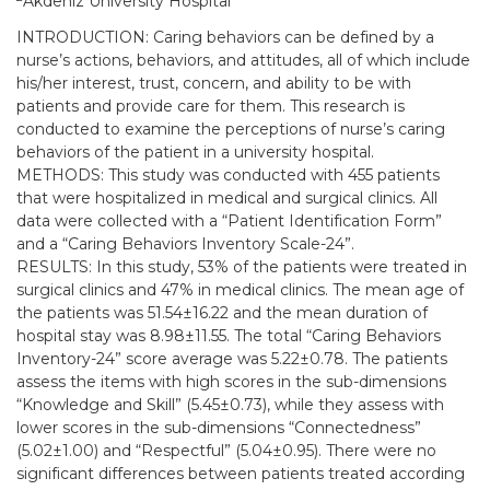
Akdeniz University Hospital
INTRODUCTION: Caring behaviors can be defined by a
nurse’s actions, behaviors, and attitudes, all of which include
his/her interest, trust, concern, and ability to be with
patients and provide care for them. This research is
conducted to examine the perceptions of nurse’s caring
behaviors of the patient in a university hospital.
METHODS: This study was conducted with 455 patients
that were hospitalized in medical and surgical clinics. All
data were collected with a “Patient Identification Form”
and a “Caring Behaviors Inventory Scale-24”.
RESULTS: In this study, 53% of the patients were treated in
surgical clinics and 47% in medical clinics. The mean age of
the patients was 51.54±16.22 and the mean duration of
hospital stay was 8.98±11.55. The total “Caring Behaviors
Inventory-24” score average was 5.22±0.78. The patients
assess the items with high scores in the sub-dimensions
“Knowledge and Skill” (5.45±0.73), while they assess with
lower scores in the sub-dimensions “Connectedness”
(5.02±1.00) and “Respectful” (5.04±0.95). There were no
significant differences between patients treated according