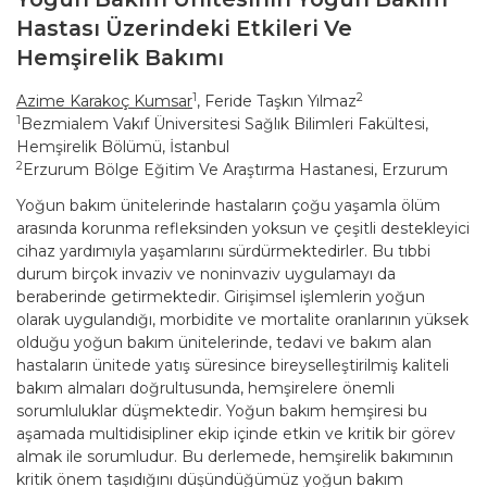
Hastası Üzerindeki Etkileri Ve
Hemşirelik Bakımı
1
2
Azime Karakoç Kumsar
, Feride Taşkın Yılmaz
1
Bezmialem Vakıf Üniversitesi Sağlık Bilimleri Fakültesi,
Hemşirelik Bölümü, İstanbul
2
Erzurum Bölge Eğitim Ve Araştırma Hastanesi, Erzurum
Yoğun bakım ünitelerinde hastaların çoğu yaşamla ölüm
arasında korunma refleksinden yoksun ve çeşitli destekleyici
cihaz yardımıyla yaşamlarını sürdürmektedirler. Bu tıbbi
durum birçok invaziv ve noninvaziv uygulamayı da
beraberinde getirmektedir. Girişimsel işlemlerin yoğun
olarak uygulandığı, morbidite ve mortalite oranlarının yüksek
olduğu yoğun bakım ünitelerinde, tedavi ve bakım alan
hastaların ünitede yatış süresince bireyselleştirilmiş kaliteli
bakım almaları doğrultusunda, hemşirelere önemli
sorumluluklar düşmektedir. Yoğun bakım hemşiresi bu
aşamada multidisipliner ekip içinde etkin ve kritik bir görev
almak ile sorumludur. Bu derlemede, hemşirelik bakımının
kritik önem taşıdığını düşündüğümüz yoğun bakım