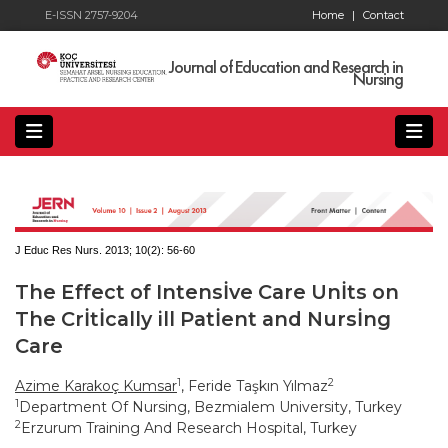
E-ISSN 2757-9204
Home
|
Contact
Journal of Education and Research in
Nursing
J Educ Res Nurs. 2013; 10(2):
56-60
The Effect of Intensİve Care Unİts on
The Crİtİcally ill Patİent and Nursİng
Care
1
2
Azime Karakoç Kumsar
, Feride Taşkın Yılmaz
1
Department Of Nursing, Bezmialem University, Turkey
2
Erzurum Training And Research Hospital, Turkey