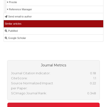
Procite
Reference Manager
Send email to author
Similar articles
PubMed
Google Scholar
Journal Metrics
Journal Citation Indicator:
0.18
CiteScore:
1.1
Source Normalized Impact
0.22
per Paper:
SCImago Journal Rank:
0.348