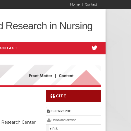
Home
|
Contact
d Research in Nursing
CONTACT
CITE
Full Text PDF
Download citation
d Research Center
RIS