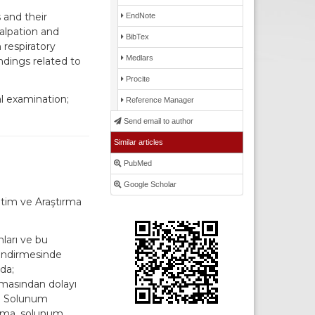
 and their
EndNote
alpation and
BibTex
 respiratory
Medlars
indings related to
Procite
l examination;
Reference Manager
Send email to author
Similar articles
PubMed
Google Scholar
itim ve Araştırma
ları ve bu
lendirmesinde
da;
lmasından dolayı
ı. Solunum
alma, solunum