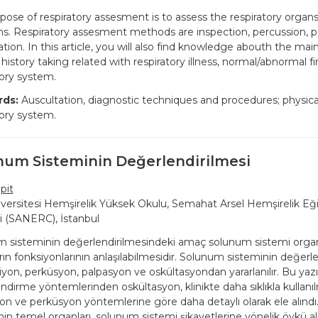
pose of respiratory assesment is to assess the respiratory organs
ns. Respiratory assesment methods are inspection, percussion, p
tion. In this article, you will also find knowledge abouth the main
 history taking related with respiratory illness, normal/abnormal f
tory system.
ds:
Auscultation, diagnostic techniques and procedures; physica
tory system.
num Sisteminin Değerlendirilmesi
pit
versitesi Hemşirelik Yüksek Okulu, Semahat Arsel Hemşirelik Eğ
 (SANERC), İstanbul
 sisteminin değerlendirilmesindeki amaç solunum sistemi organ
rın fonksiyonlarının anlaşılabilmesidir. Solunum sisteminin değer
iyon, perküsyon, palpasyon ve oskültasyondan yararlanılır. Bu yazı
ndirme yöntemlerinden oskültasyon, klinikte daha sıklıkla kullanı
on ve perküsyon yöntemlerine göre daha detaylı olarak ele alınd
nin temel organları, solunum sistemi şikayetlerine yönelik öykü 