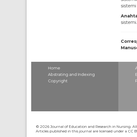
sistemi
Anahta
sistemi.
Corres
Manusc
Home
Abstrating and Indexing
Copyright
© 2026 Journal of Education and Research in Nursing. All 
Articles published in this journal are licensed under a CC 