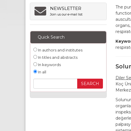
The pur
NEWSLETTER
functio
Join us our e-mail list
ausculta
organs,
respira
Quick Search
Keywor
respira
In authors and institutes
In titles and abstracts
In keywords
Solu
In all
Diler Se
Koç Üni
Merkezi
Solunum
organla
inspeks
değerle
palpasy
sistemi