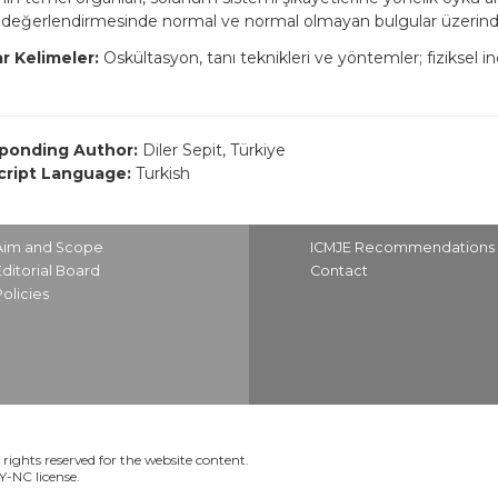
 değerlendirmesinde normal ve normal olmayan bulgular üzerind
r Kelimeler:
Oskültasyon, tanı teknikleri ve yöntemler; fiziksel
ponding Author:
Diler Sepit, Türkiye
ript Language:
Turkish
Aim and Scope
ICMJE Recommendations
Editorial Board
Contact
Policies
rights reserved for the website content.
BY-NC license.