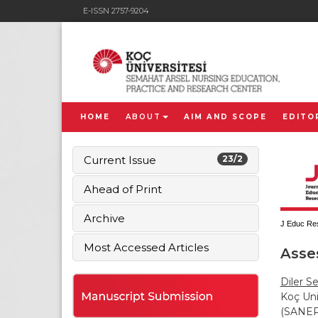
E-ISSN 2757-9204
HOME
ABOUT
AIM AND SCOPE
EDITO
Current Issue
23/2
Ahead of Print
Archive
J Educ Res
Most Accessed Articles
Asse
Diler Se
Koç Uni
(SANERC