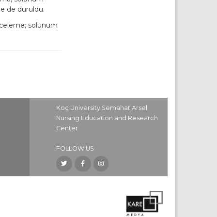
e de duruldu.
 inceleme; solunum
Koç University Semahat Arsel
Nursing Education and Research
Center
FOLLOW US