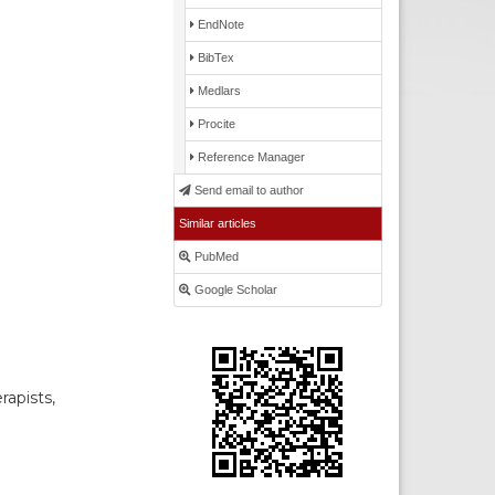
EndNote
BibTex
Medlars
Procite
Reference Manager
Send email to author
Similar articles
PubMed
Google Scholar
rapists,