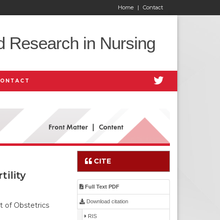
Home
|
Contact
d Research in Nursing
CONTACT
CITE
tility
Full Text PDF
Download citation
 of Obstetrics
RIS