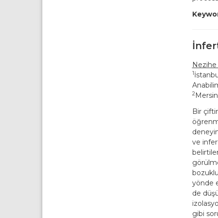
Keywor
İnfer
Nezihe 
1
İstanbu
Anabilim
2
Mersin
Bir çift
öğrenme
deneyim 
ve infer
belirtil
görülme
bozuklu
yönde e
de düşü
izolasyo
gibi sor