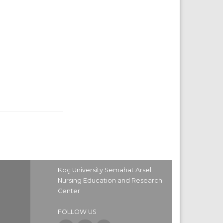
Koç University Semahat Arsel
Nursing Education and Research
Center
FOLLOW US