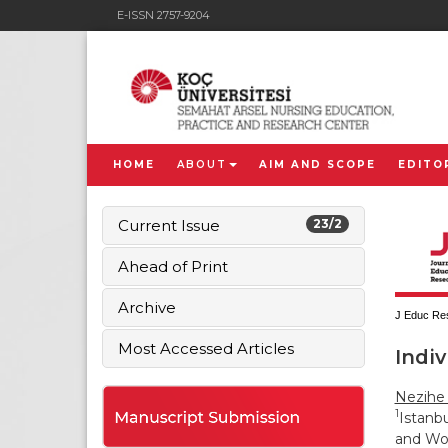
E-ISSN 2757-9204
HOME
ABOUT
AIM AND SCOPE
EDITO
Current Issue
23/2
Ahead of Print
Archive
J Educ Res
Most Accessed Articles
Indiv
Nezihe 
1
Istanb
and Wom