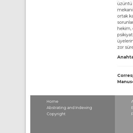
üzüntü v
mekanizm
ortak ka
sorunla
hekim, e
psikiyat
üyelerin
zor sür
Anahta
Corres
Manusc
Home
Abstrating and Indexing
Copyright