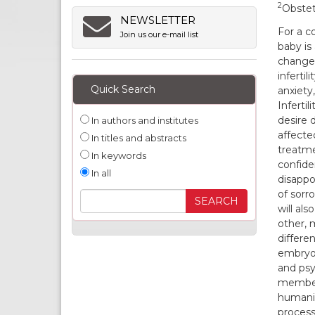
2
Obstet
NEWSLETTER
For a co
Join us our e-mail list
baby is
change 
inferti
Quick Search
anxiety,
Inferti
desire 
In authors and institutes
affecte
In titles and abstracts
treatme
In keywords
confide
In all
disappo
of sorr
will al
other, 
differe
embryol
and psy
members
humanist
process