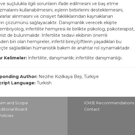
e suçlulukla ilgili sorunların ifade edilmesini ve baş etme
alarını kullanabilmesini, eşlerin birbirlerini desteklemesini,
rarlar alınmasını ve cinsiyet faklılıklarından kaynaklanan
rın çözümünü sağlayacaktır. Danışmanlık verecek ekipte
mbriyolog, infertilite hemşiresi ile birlikte psikolog, psikoterapist,
rist de bulunmalıdır. İnfertilite tedavi ekibinin önemli
den biri olan hemşireler, infertil birey/çiftlerin yaşadıkları bu
eçte sağladıkları hümanistik bakım ile anahtar rol oynamaktadır.
r Kelimeler:
İnfertilite, danışmanlık; infertilite danışmanlığı.
ponding Author:
Nezihe Kızılkaya Beji, Türkiye
ript Language:
Turkish
Aim and Scope
ICMJE Recommendations
Editorial Board
Contact
Policies