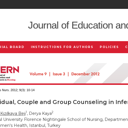
Journal of Education an
RIAL BOARD
INSTRUCTIONS FOR AUTHORS
POLICIES
 Nurs. 2012; 9(3):
10-14
idual, Couple and Group Counseling in Infer
1
2
Kızılkaya Beji
, Derya Kaya
ul University Florence Nightingale School of Nursing, Department
en's Health, Istanbul, Turkey