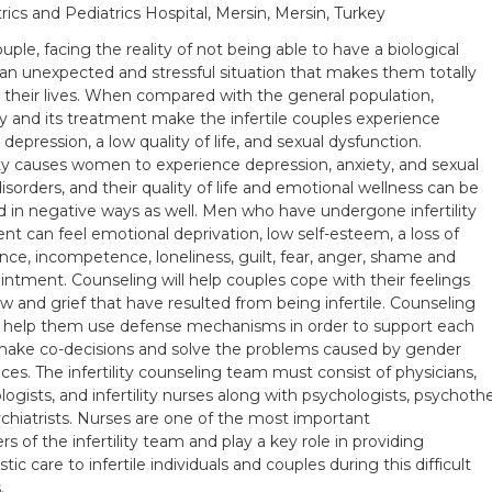
rics and Pediatrics Hospital, Mersin, Mersin, Turkey
uple, facing the reality of not being able to have a biological
 an unexpected and stressful situation that makes them totally
their lives. When compared with the general population,
lity and its treatment make the infertile couples experience
 depression, a low quality of life, and sexual dysfunction.
lity causes women to experience depression, anxiety, and sexual
disorders, and their quality of life and emotional wellness can be
d in negative ways as well. Men who have undergone infertility
nt can feel emotional deprivation, low self-esteem, a loss of
nce, incompetence, loneliness, guilt, fear, anger, shame and
intment. Counseling will help couples cope with their feelings
ow and grief that have resulted from being infertile. Counseling
so help them use defense mechanisms in order to support each
make co-decisions and solve the problems caused by gender
nces. The infertility counseling team must consist of physicians,
ogists, and infertility nurses along with psychologists, psychothe
chiatrists. Nurses are one of the most important
 of the infertility team and play a key role in providing
ic care to infertile individuals and couples during this difficult
.