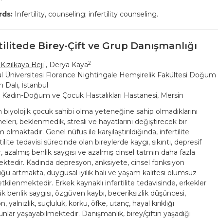
ds:
Infertility, counseling; infertility counseling.
tilitede Birey-Çift ve Grup Danışmanlığı
1
2
Kızılkaya Beji
, Derya Kaya
l Üniversitesi Florence Nightingale Hemşirelik Fakültesi Doğum 
 Dalı, İstanbul
 Kadın-Doğum ve Çocuk Hastalıkları Hastanesi, Mersin
in biyolojik çocuk sahibi olma yeteneğine sahip olmadıklarını
leri, beklenmedik, stresli ve hayatlarını değiştirecek bir
olmaktadır. Genel nüfus ile karşılaştırıldığında, infertilite
tilite tedavisi sürecinde olan bireylerde kaygı, sıkıntı, depresif
er, azalmış benlik saygısı ve azalmış cinsel tatmin daha fazla
ktedir. Kadında depresyon, anksiyete, cinsel fonksiyon
ğu artmakta, duygusal iyilik hali ve yaşam kalitesi olumsuz
tkilenmektedir. Erkek kaynaklı infertilite tedavisinde, erkekler
k benlik saygısı, özgüven kaybı, beceriksizlik düşüncesi,
n, yalnızlık, suçluluk, korku, öfke, utanç, hayal kırıklığı
unlar yaşayabilmektedir. Danışmanlık, birey/çiftin yaşadığı