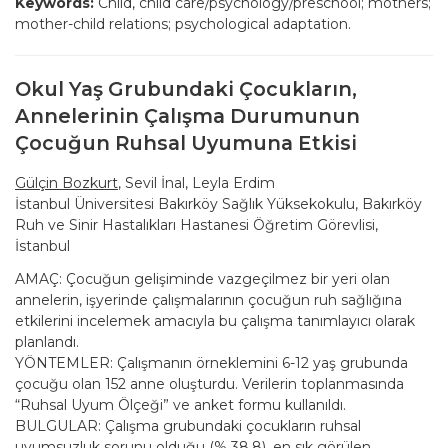
Keywords:
Child, child care/psychology/preschool; mothers;
mother-child relations; psychological adaptation.
Okul Yaş Grubundaki Çocukların,
Annelerinin Çalışma Durumunun
Çocuğun Ruhsal Uyumuna Etkisi
Gülçin Bozkurt
, Sevil İnal, Leyla Erdim
İstanbul Üniversitesi Bakırköy Sağlık Yüksekokulu, Bakırköy
Ruh ve Sinir Hastalıkları Hastanesi Öğretim Görevlisi,
İstanbul
AMAÇ: Çocuğun gelişiminde vazgeçilmez bir yeri olan
annelerin, işyerinde çalışmalarının çocuğun ruh sağlığına
etkilerini incelemek amacıyla bu çalışma tanımlayıcı olarak
planlandı.
YÖNTEMLER: Çalışmanın örneklemini 6-12 yaş grubunda
çocuğu olan 152 anne oluşturdu. Verilerin toplanmasında
“Ruhsal Uyum Ölçeği” ve anket formu kullanıldı.
BULGULAR: Çalışma grubundaki çocukların ruhsal
uyumsuzluk sorunu olduğu (% 38.8), en sık görülen