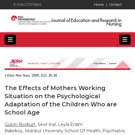
E-ISSN 2757-9204
Home
|
Contact
Journal of Education and Research in
Nursing
J Educ Res Nurs. 2005; 2(2):
35-38
The Effects of Mothers Working
Situation on the Psychological
Adaptation of the Children Who are
School Age
Gülçin Bozkurt
, Sevil İnal, Leyla Erdim
Bakırköy, İstanbul University School Of Health, Psychiatric