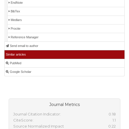
EndNote
BibTex
Medlars
Procite
Reference Manager
Send email to author
Similar articles
PubMed
Google Scholar
Journal Metrics
Journal Citation Indicator:
0.18
CiteScore:
1.1
Source Normalized Impact
0.22