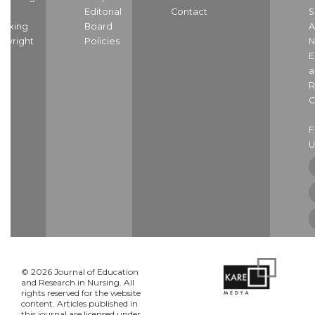
nd
Editorial
Contact
S
dexing
Board
A
pyright
Policies
N
E
a
R
C
U
© 2026 Journal of Education
and Research in Nursing. All
rights reserved for the website
content. Articles published in
this journal are licensed under