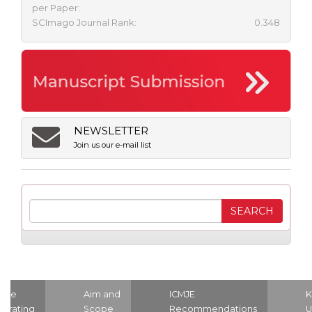
per Paper:
SCImago Journal Rank:
0.348
NEWSLETTER
Join us our e-mail list
ome
Aim and
ICMJE
K
strating
Scope
Recommendations
U