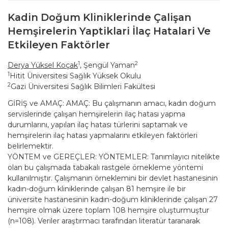
Kadin Doğum Kliniklerinde Çalişan
Hemşirelerin Yaptiklari İlaç Hatalari Ve
Etkileyen Faktörler
1
2
Derya Yüksel Koçak
, Şengül Yaman
1
Hitit Üniversitesi Sağlık Yüksek Okulu
2
Gazi Üniversitesi Sağlık Bilimleri Fakültesi
GİRİŞ ve AMAÇ: AMAÇ: Bu çalışmanın amacı, kadın doğum
servislerinde çalışan hemşirelerin ilaç hatası yapma
durumlarını, yapılan ilaç hatası türlerini saptamak ve
hemşirelerin ilaç hatası yapmalarını etkileyen faktörleri
belirlemektir.
YÖNTEM ve GEREÇLER: YÖNTEMLER: Tanımlayıcı nitelikte
olan bu çalışmada tabakalı rastgele örnekleme yöntemi
kullanılmıştır. Çalışmanın örneklemini bir devlet hastanesinin
kadın-doğum kliniklerinde çalışan 81 hemşire ile bir
üniversite hastanesinin kadın-doğum kliniklerinde çalışan 27
hemşire olmak üzere toplam 108 hemşire oluşturmuştur
(n=108). Veriler araştırmacı tarafından literatür taranarak