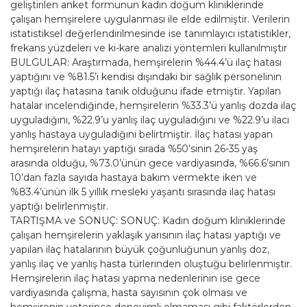
geliştirilen anket formunun kadın doğum kliniklerinde
çalışan hemşirelere uygulanması ile elde edilmiştir. Verilerin
istatistiksel değerlendirilmesinde ise tanımlayıcı istatistikler,
frekans yüzdeleri ve ki-kare analizi yöntemleri kullanılmıştır
BULGULAR: Araştırmada, hemşirelerin %44.4’ü ilaç hatası
yaptığını ve %81.5’i kendisi dışındaki bir sağlık personelinin
yaptığı ilaç hatasına tanık olduğunu ifade etmiştir. Yapılan
hatalar incelendiğinde, hemşirelerin %33.3’ü yanlış dozda ilaç
uyguladığını, %22.9’u yanlış ilaç uyguladığını ve %22.9’u ilacı
yanlış hastaya uyguladığını belirtmiştir. İlaç hatası yapan
hemşirelerin hatayı yaptığı sırada %50’sinin 26-35 yaş
arasında olduğu, %73.0’ünün gece vardiyasında, %66.6’sının
10’dan fazla sayıda hastaya bakım vermekte iken ve
%83.4’ünün ilk 5 yıllık mesleki yaşantı sırasında ilaç hatası
yaptığı belirlenmiştir.
TARTIŞMA ve SONUÇ: SONUÇ: Kadın doğum kliniklerinde
çalışan hemşirelerin yaklaşık yarısının ilaç hatası yaptığı ve
yapılan ilaç hatalarının büyük çoğunluğunun yanlış doz,
yanlış ilaç ve yanlış hasta türlerinden oluştuğu belirlenmiştir.
Hemşirelerin ilaç hatası yapma nedenlerinin ise gece
vardiyasında çalışma, hasta sayısının çok olması ve
hemşirenin yeterince deneyimli olmaması gibi faktörlerden