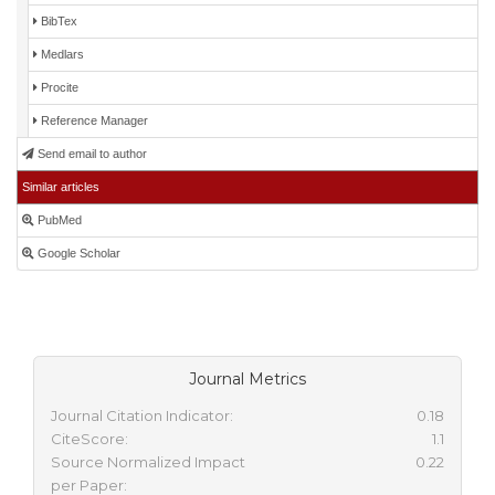
BibTex
Medlars
Procite
Reference Manager
Send email to author
Similar articles
PubMed
Google Scholar
Journal Metrics
Journal Citation Indicator:
0.18
CiteScore:
1.1
Source Normalized Impact
0.22
per Paper: