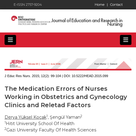
E-ISSN 2757-9204
Home
|
Contact
Journal of Education and Research in
Nursing
J Educ Res Nurs. 2015; 12(2):
99-104 | DOI:
10.5222/HEAD.2015.099
The Medication Errors of Nurses
Working in Obstetrics and Gynecology
Clinics and Reletad Factors
1
2
Derya Yüksel Koçak
, Şengül Yaman
1
Hitit University School Of Health
2
Gazi University Faculty Of Health Sciences