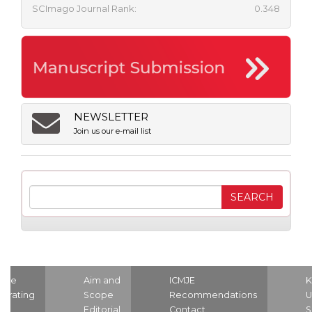
SCImago Journal Rank:
0.348
NEWSLETTER
Join us our e-mail list
ome
Aim and
ICMJE
K
strating
Scope
Recommendations
U
nd
Editorial
Contact
S