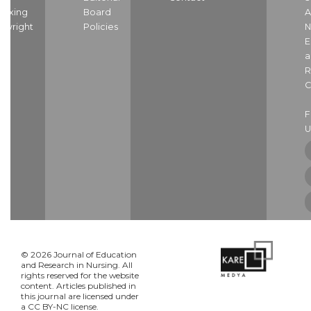
dexing
Board
A
pyright
Policies
N
E
a
R
C
U
© 2026 Journal of Education
and Research in Nursing. All
rights reserved for the website
content. Articles published in
this journal are licensed under
a CC BY-NC license.