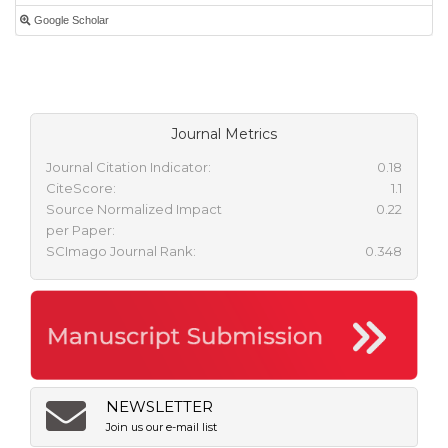
Google Scholar
Journal Metrics
Journal Citation Indicator:
0.18
CiteScore:
1.1
Source Normalized Impact
0.22
per Paper:
SCImago Journal Rank:
0.348
NEWSLETTER
Join us our e-mail list