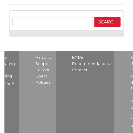
ome
Aim and
ICMJE
K
strating
Scope
Recommendations
U
nd
Editorial
Contact
S
dexing
Board
A
pyright
Policies
N
E
a
R
C
U