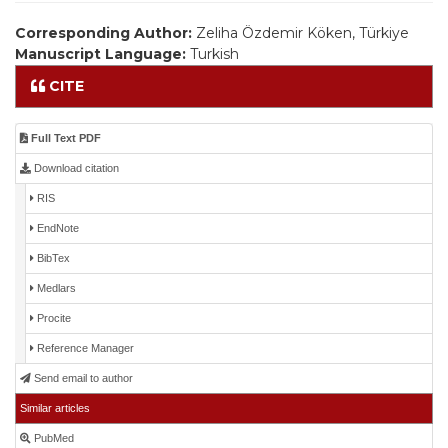
Corresponding Author:
Zeliha Özdemir Köken, Türkiye
Manuscript Language:
Turkish
CITE
Full Text PDF
Download citation
RIS
EndNote
BibTex
Medlars
Procite
Reference Manager
Send email to author
Similar articles
PubMed