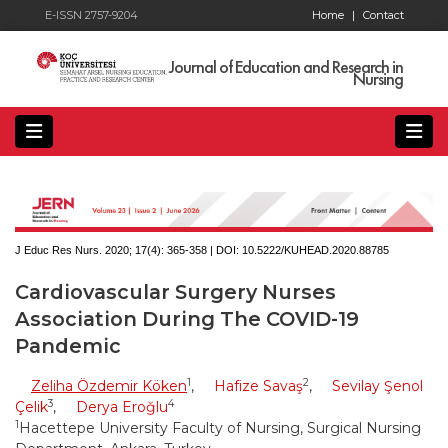
E-ISSN 2757-9204
Home
|
Contact
Journal of Education and Research in
Nursing
J Educ Res Nurs. 2020; 17(4):
365-358 | DOI:
10.5222/KUHEAD.2020.88785
Cardiovascular Surgery Nurses
Association During The COVID-19
Pandemic
1
2
Zeliha Özdemir Köken
,
Hafize Savaş
,
Sevilay Şenol
3
4
Çelik
,
Derya Eroğlu
1
Hacettepe University Faculty of Nursing, Surgical Nursing