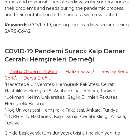
duties and responsibilities of cardiovascular surgery nurses,
their problems and needs during the pandemic process,
and their contribution to the process were evaluated
Keywords:
COVID-19, nursing care, cardiovascular nursing,
SARS-CoV-2.
COVID-19 Pandemi Süreci: Kalp Damar
Cerrahi Hemşireleri Derneği
1
2
Zeliha Özdemir Köken
,
Hafize Savaş
,
Sevilay Şenol
3
4
Çelik
,
Derya Eroğlu
1
Hacettepe Üniversitesi Hemşirelik Fakültesi, Cerrahi
Hastalıkları Hemşireliği Anabilim Dalı, Ankara, Türkiye
2
Lokman Hekim Üniversitesi, Sağlık Bilimleri Fakültesi,
Hemşirelik Bölümü
3
Koç Üniversitesi Hemşirelik Fakültesi, Ankara, Türkiye
4
TOBB ETÜ Hastanesi, Kalp Damar Cerrahi Kliniği, Ankara,
Türkiye
Çin’de başlayarak tüm dünyayı etkisi altına alan yeni tip