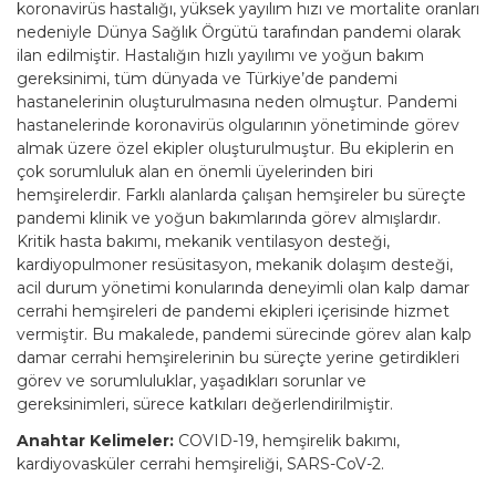
koronavirüs hastalığı, yüksek yayılım hızı ve mortalite oranları
nedeniyle Dünya Sağlık Örgütü tarafından pandemi olarak
ilan edilmiştir. Hastalığın hızlı yayılımı ve yoğun bakım
gereksinimi, tüm dünyada ve Türkiye’de pandemi
hastanelerinin oluşturulmasına neden olmuştur. Pandemi
hastanelerinde koronavirüs olgularının yönetiminde görev
almak üzere özel ekipler oluşturulmuştur. Bu ekiplerin en
çok sorumluluk alan en önemli üyelerinden biri
hemşirelerdir. Farklı alanlarda çalışan hemşireler bu süreçte
pandemi klinik ve yoğun bakımlarında görev almışlardır.
Kritik hasta bakımı, mekanik ventilasyon desteği,
kardiyopulmoner resüsitasyon, mekanik dolaşım desteği,
acil durum yönetimi konularında deneyimli olan kalp damar
cerrahi hemşireleri de pandemi ekipleri içerisinde hizmet
vermiştir. Bu makalede, pandemi sürecinde görev alan kalp
damar cerrahi hemşirelerinin bu süreçte yerine getirdikleri
görev ve sorumluluklar, yaşadıkları sorunlar ve
gereksinimleri, sürece katkıları değerlendirilmiştir.
Anahtar Kelimeler:
COVID-19, hemşirelik bakımı,
kardiyovasküler cerrahi hemşireliği, SARS-CoV-2.