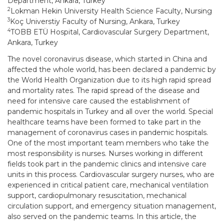
Department, Ankara, Turkey
2
Lokman Hekin University Health Science Faculty, Nursing
3
Koç Universtiy Faculty of Nursing, Ankara, Turkey
4
TOBB ETÜ Hospital, Cardiovascular Surgery Department,
Ankara, Turkey
The novel coronavirus disease, which started in China and
affected the whole world, has been declared a pandemic by
the World Health Organization due to its high rapid spread
and mortality rates. The rapid spread of the disease and
need for intensive care caused the establishment of
pandemic hospitals in Turkey and all over the world. Special
healthcare teams have been formed to take part in the
management of coronavirus cases in pandemic hospitals.
One of the most important team members who take the
most responsibility is nurses. Nurses working in different
fields took part in the pandemic clinics and intensive care
units in this process. Cardiovascular surgery nurses, who are
experienced in critical patient care, mechanical ventilation
support, cardiopulmonary resuscitation, mechanical
circulation support, and emergency situation management,
also served on the pandemic teams. In this article, the