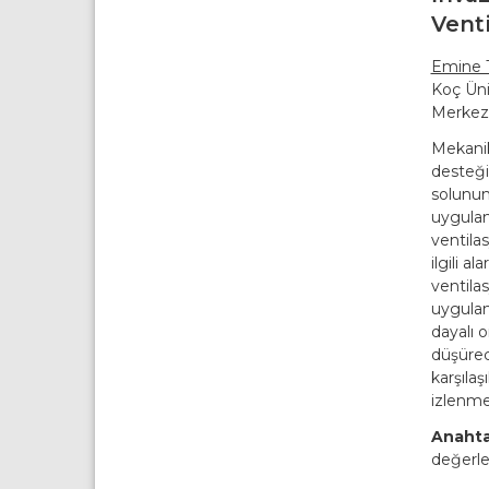
Vent
Emine 
Koç Üni
Merkezi
Mekanik
desteği
solunum
uygulan
ventilas
ilgili a
ventilas
uygulan
dayalı 
düşürec
karşıla
izlenme
Anahta
değerle