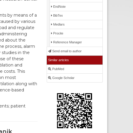
EndNote
ents by means of a
BibTex
 caused by various
Medlars
load and regulate
administering
Procite
med about the
Reference Manager
he process, alarm
Send email to author
 studies in the
use of these
Similar articles
ilation and
PubMed
e costs. This
ion most
Google Scholar
ilation along with
idence-based
ents; patient
anik