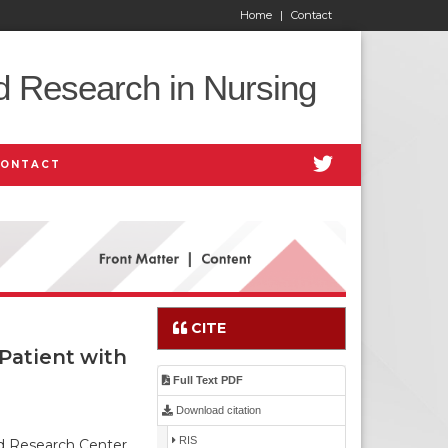
Home
|
Contact
d Research in Nursing
CONTACT
CITE
 Patient with
Full Text PDF
Download citation
RIS
nd Research Center