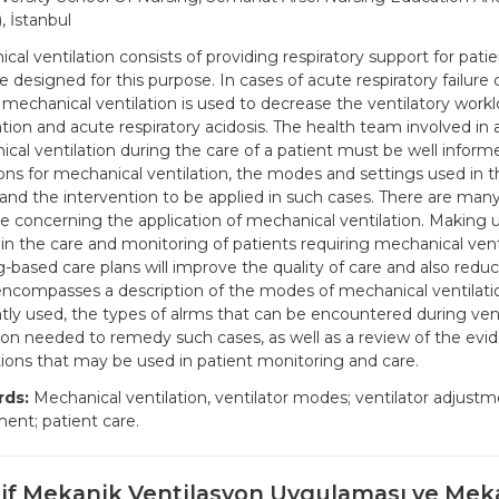
, İstanbul
cal ventilation consists of providing respiratory support for pati
 designed for this purpose. In cases of acute respiratory failure
, mechanical ventilation is used to decrease the ventilatory work
tion and acute respiratory acidosis. The health team involved in 
cal ventilation during the care of a patient must be well infor
ions for mechanical ventilation, the modes and settings used in t
 and the intervention to be applied in such cases. There are many
ure concerning the application of mechanical ventilation. Making 
 in the care and monitoring of patients requiring mechanical vent
g-based care plans will improve the quality of care and also reduc
 encompasses a description of the modes of mechanical ventilat
tly used, the types of alrms that can be encountered during vent
ion needed to remedy such cases, as well as a review of the ev
tions that may be used in patient monitoring and care.
ds:
Mechanical ventilation, ventilator modes; ventilator adjustm
ent; patient care.
zif Mekanik Ventilasyon Uygulaması ve Mek