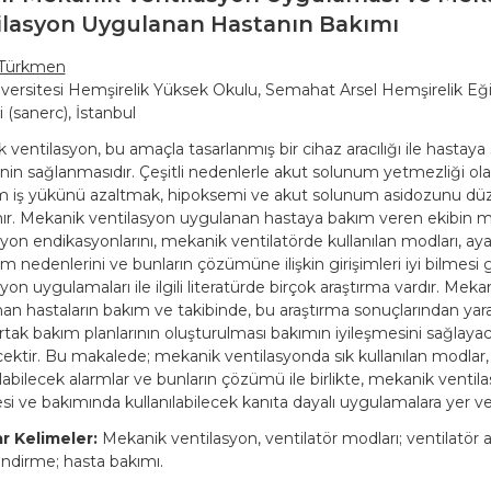
ilasyon Uygulanan Hastanın Bakımı
Türkmen
versitesi Hemşirelik Yüksek Okulu, Semahat Arsel Hemşirelik Eğ
 (sanerc), İstanbul
 ventilasyon, bu amaçla tasarlanmış bir cihaz aracılığı ile hastay
nin sağlanmasıdır. Çeşitli nedenlerle akut solunum yetmezliği ola
 iş yükünü azaltmak, hipoksemi ve akut solunum asidozunu dü
ır. Mekanik ventilasyon uygulanan hastaya bakım veren ekibin 
yon endikasyonlarını, mekanik ventilatörde kullanılan modları, ayarl
larm nedenlerini ve bunların çözümüne ilişkin girişimleri iyi bilmesi
yon uygulamaları ile ilgili literatürde birçok araştırma vardır. Mek
an hastaların bakım ve takibinde, bu araştırma sonuçlarından yarar
ortak bakım planlarının oluşturulması bakımın iyileşmesini sağlayac
ektir. Bu makalede; mekanik ventilasyonda sık kullanılan modlar,
şılabilecek alarmlar ve bunların çözümü ile birlikte, mekanik venti
si ve bakımında kullanılabilecek kanıta dayalı uygulamalara yer ver
r Kelimeler:
Mekanik ventilasyon, ventilatör modları; ventilatör ay
ndirme; hasta bakımı.