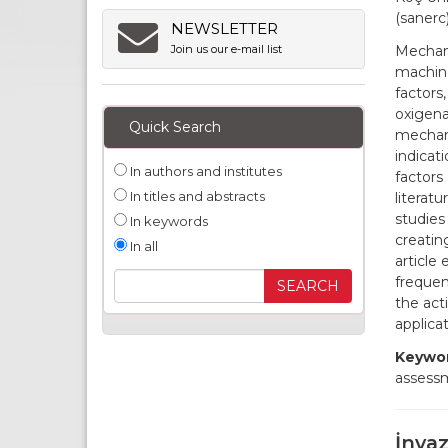
(sanerc)
NEWSLETTER
Mechani
Join us our e-mail list
machine
factors
oxigena
Quick Search
mechani
indicat
In authors and institutes
factors
In titles and abstracts
literat
studies
In keywords
creatin
In all
article
frequen
the act
applica
Keywor
assessm
İnva