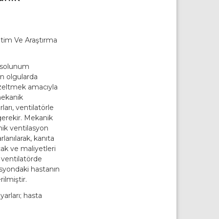
itim Ve Araştırma
a solunum
n olgularda
zeltmek amacıyla
mekanik
arı, ventilatörle
 gerekir. Mekanik
anik ventilasyon
lanılarak, kanıta
ak ve maliyetleri
 ventilatörde
lasyondaki hastanın
ilmiştir.
arları; hasta