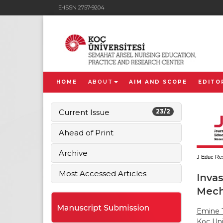
E-ISSN 2757-9204
HOME
ABOUT
AIM AND SCOPE
EDITO
Current Issue
23/2
Ahead of Print
Archive
J Educ Res
Most Accessed Articles
Invas
Mech
Emine 
Koç Uni