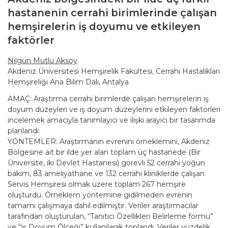
hastanenin cerrahi birimlerinde çalışan
hemşirelerin iş doyumu ve etkileyen
faktörler
Nilgün Mutlu Aksoy
Akdeniz Üniversitesi Hemşirelik Fakültesi, Cerrahi Hastalıkları
Hemşireliği Ana Bilim Dalı, Antalya
AMAÇ: Araştırma cerrahi birimlerde çalışan hemşirelerin iş
doyum düzeyleri ve iş doyum düzeylerini etkileyen faktörleri
incelemek amacıyla tanımlayıcı ve ilişki arayıcı bir tasarımda
planlandı.
YÖNTEMLER: Araştırmanın evrenini örneklemini, Akdeniz
Bölgesine ait bir ilde yer alan toplam üç hastanede (Bir
Üniversite, iki Devlet Hastanesi) görevli 52 cerrahi yoğun
bakım, 83 ameliyathane ve 132 cerrahi kliniklerde çalışan
Servis Hemşiresi olmak üzere toplam 267 hemşire
oluşturdu. Örneklem yöntemine gidilmeden evrenin
tamamı çalışmaya dahil edilmiştir. Veriler araştırmacılar
tarafından oluşturulan, “Tanıtıcı Özellikleri Belirleme formu”
ve “İş Doyum Ölçeği” kullanılarak toplandı. Veriler yüzdelik