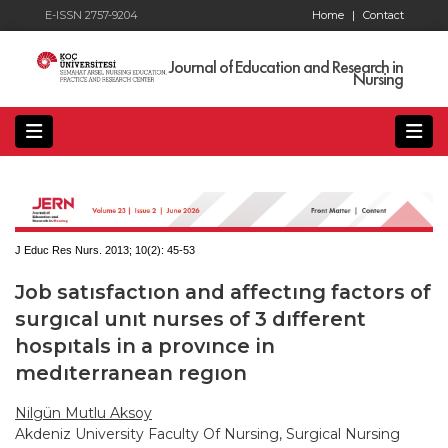
E-ISSN 2757-9204
Home
|
Contact
Journal of Education and Research in
Nursing
J Educ Res Nurs. 2013; 10(2):
45-53
Job satısfactıon and affectıng factors of
surgıcal unıt nurses of 3 dıfferent
hospıtals in a provınce in
medıterranean regıon
Nilgün Mutlu Aksoy
Akdeniz University Faculty Of Nursing, Surgical Nursing