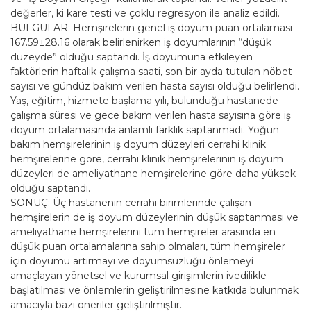
değerler, ki kare testi ve çoklu regresyon ile analiz edildi.
BULGULAR: Hemşirelerin genel iş doyum puan ortalaması
167.59±28.16 olarak belirlenirken iş doyumlarının “düşük
düzeyde” olduğu saptandı. İş doyumuna etkileyen
faktörlerin haftalık çalışma saati, son bir ayda tutulan nöbet
sayısı ve gündüz bakım verilen hasta sayısı olduğu belirlendi.
Yaş, eğitim, hizmete başlama yılı, bulunduğu hastanede
çalışma süresi ve gece bakım verilen hasta sayısına göre iş
doyum ortalamasında anlamlı farklık saptanmadı. Yoğun
bakım hemşirelerinin iş doyum düzeyleri cerrahi klinik
hemşirelerine göre, cerrahi klinik hemşirelerinin iş doyum
düzeyleri de ameliyathane hemşirelerine göre daha yüksek
olduğu saptandı.
SONUÇ: Üç hastanenin cerrahi birimlerinde çalışan
hemşirelerin de iş doyum düzeylerinin düşük saptanması ve
ameliyathane hemşirelerini tüm hemşireler arasında en
düşük puan ortalamalarına sahip olmaları, tüm hemşireler
için doyumu artırmayı ve doyumsuzluğu önlemeyi
amaçlayan yönetsel ve kurumsal girişimlerin ivedilikle
başlatılması ve önlemlerin geliştirilmesine katkıda bulunmak
amacıyla bazı öneriler geliştirilmiştir.