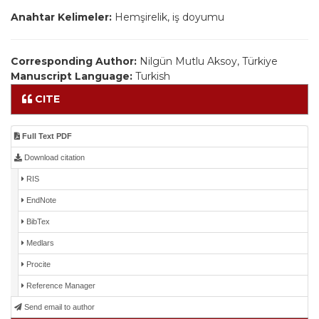
Anahtar Kelimeler:
Hemşirelik, iş doyumu
Corresponding Author:
Nilgün Mutlu Aksoy, Türkiye
Manuscript Language:
Turkish
CITE
Full Text PDF
Download citation
RIS
EndNote
BibTex
Medlars
Procite
Reference Manager
Send email to author