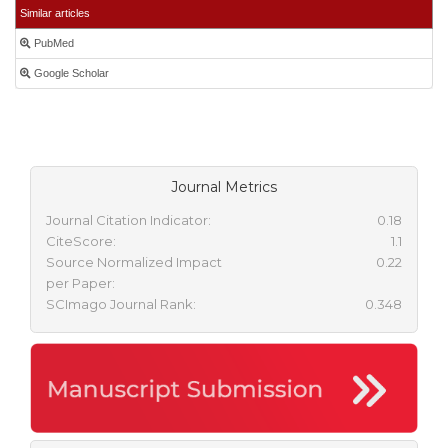
Similar articles
PubMed
Google Scholar
Journal Metrics
Journal Citation Indicator:
0.18
CiteScore:
1.1
Source Normalized Impact
0.22
per Paper:
SCImago Journal Rank:
0.348