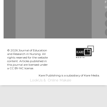
U
© 2026 Journal of Education
and Research in Nursing. All
rights reserved for the website
content. Articles published in
this journal are licensed under
a CC BY-NC license.
Kare Publishing is a subsidiary of Kare Media.
LookUs
&
Online Makale