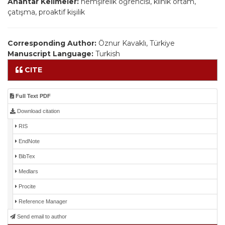
Anahtar Kelimeler:
hemşirelik öğrencisi, klinik ortam,
çatışma, proaktif kişilik
Corresponding Author:
Öznur Kavaklı, Türkiye
Manuscript Language:
Turkish
CITE
Full Text PDF
Download citation
RIS
EndNote
BibTex
Medlars
Procite
Reference Manager
Send email to author