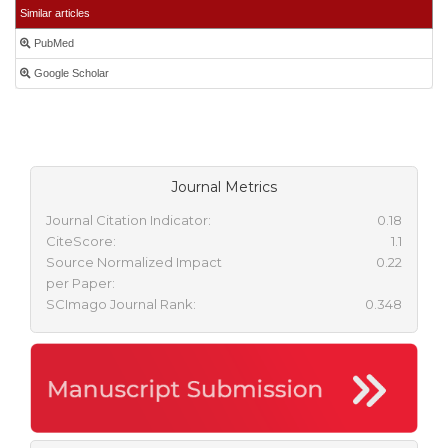
Similar articles
PubMed
Google Scholar
Journal Metrics
Journal Citation Indicator:
0.18
CiteScore:
1.1
Source Normalized Impact
0.22
per Paper:
SCImago Journal Rank:
0.348