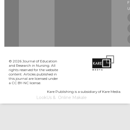
U
© 2026 Journal of Education
and Research in Nursing. All
rights reserved for the website
content. Articles published in
this journal are licensed under
a CC BY-NC license.
Kare Publishing is a subsidiary of Kare Media.
LookUs
&
Online Makale