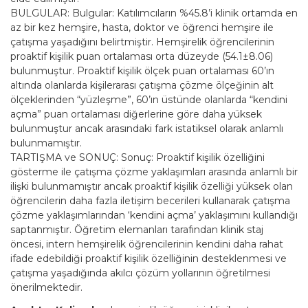
BULGULAR: Bulgular: Katılımcıların %45.8’i klinik ortamda en
az bir kez hemşire, hasta, doktor ve öğrenci hemşire ile
çatışma yaşadığını belirtmiştir. Hemşirelik öğrencilerinin
proaktif kişilik puan ortalaması orta düzeyde (54.1±8.06)
bulunmuştur. Proaktif kişilik ölçek puan ortalaması 60’ın
altında olanlarda kişilerarası çatışma çözme ölçeğinin alt
ölçeklerinden “yüzleşme”, 60’ın üstünde olanlarda “kendini
açma” puan ortalaması diğerlerine göre daha yüksek
bulunmuştur ancak arasındaki fark istatiksel olarak anlamlı
bulunmamıştır.
TARTIŞMA ve SONUÇ: Sonuç: Proaktif kişilik özelliğini
gösterme ile çatışma çözme yaklaşımları arasında anlamlı bir
ilişki bulunmamıştır ancak proaktif kişilik özelliği yüksek olan
öğrencilerin daha fazla iletişim becerileri kullanarak çatışma
çözme yaklaşımlarından ‘kendini açma’ yaklaşımını kullandığı
saptanmıştır. Öğretim elemanları tarafından klinik staj
öncesi, intern hemşirelik öğrencilerinin kendini daha rahat
ifade edebildiği proaktif kişilik özelliğinin desteklenmesi ve
çatışma yaşadığında akılcı çözüm yollarının öğretilmesi
önerilmektedir.