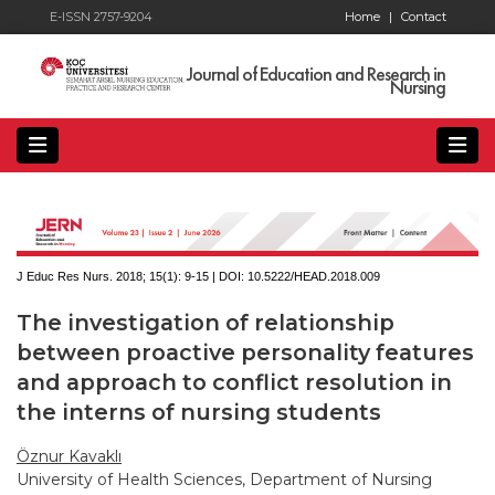
E-ISSN 2757-9204
Home
|
Contact
Journal of Education and Research in
Nursing
J Educ Res Nurs. 2018; 15(1):
9-15 | DOI:
10.5222/HEAD.2018.009
The investigation of relationship
between proactive personality features
and approach to conflict resolution in
the interns of nursing students
Öznur Kavaklı
University of Health Sciences, Department of Nursing