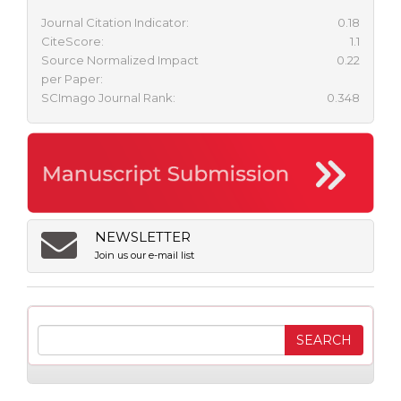
Journal Citation Indicator:
0.18
CiteScore:
1.1
Source Normalized Impact
0.22
per Paper:
SCImago Journal Rank:
0.348
NEWSLETTER
Join us our e-mail list