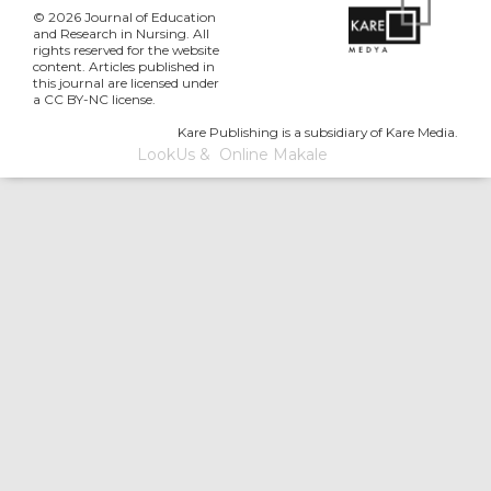
© 2026 Journal of Education
and Research in Nursing. All
rights reserved for the website
content. Articles published in
this journal are licensed under
a CC BY-NC license.
Kare Publishing is a subsidiary of Kare Media.
LookUs
&
Online Makale