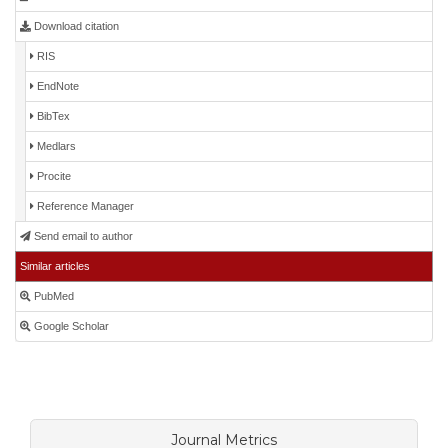
Download citation
RIS
EndNote
BibTex
Medlars
Procite
Reference Manager
Send email to author
Similar articles
PubMed
Google Scholar
Journal Metrics