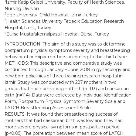
1
Izmir Katip Celebi University, Faculty of Health Sciences,
Nursing Division
2
Ege University, Child Hospital, Izmir, Turkey
3
Health Sciences University Tepecik Education Research
Hospital, Izmir, Turkey
4
Bursa Mustafakemalpasa Hospital, Bursa, Turkey
INTRODUCTION: The aim of this study was to determine
postpartum physical symptoms severity and breastfeeding
behavior of primipar mothers according to their birth type.
METHODS: This descriptive and comparative study was
conducted through January – June 2018 in gynecology and
new born policlinics of three training research hospital in
Izmir. Study was conducted with 227 mothers in two
groups that had normal vaginal birth (n=113) and caesarean
birth (n=114). Data were collected by Individual Identification
Form, Postpartum Physical Symptom Severity Scale and
LATCH Breastfeeding Assessment Scale.
RESULTS: It was found that breastfeeding success of
mothers that had caesarean birth was low and they had
more severe physical symptoms in postpartum period
(p<0.05). The correlation between mean score of LATCH