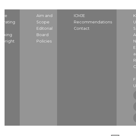
ome
Aim and
ICMJE
K
strating
Scope
Recommendations
U
nd
Editorial
Contact
S
dexing
Board
A
pyright
Policies
N
E
a
R
C
U