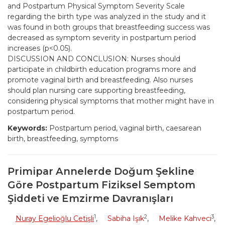
and Postpartum Physical Symptom Severity Scale
regarding the birth type was analyzed in the study and it
was found in both groups that breastfeeding success was
decreased as symptom severity in postpartum period
increases (p<0.05).
DISCUSSION AND CONCLUSION: Nurses should
participate in childbirth education programs more and
promote vaginal birth and breastfeeding. Also nurses
should plan nursing care supporting breastfeeding,
considering physical symptoms that mother might have in
postpartum period.
Keywords:
Postpartum period, vaginal birth, caesarean
birth, breastfeeding, symptoms
Primipar Annelerde Doğum Şekline
Göre Postpartum Fiziksel Semptom
Şiddeti ve Emzirme Davranışları
1
2
3
Nuray Egelioğlu Cetişli
,
Sabiha Işık
,
Melike Kahveci
,