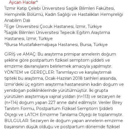
4
Aycan Hacılar
1
İzmir Katip Çelebi Üniversitesi Sağlık Bilimleri Fakültesi,
Hemşirelik Bölümü, Kadın Sağlığı ve Hastalıkları Hemşireliği
Anabilim Dalı
2
Ege Üniversitesi Çocuk Hastanesi, İzmir, Türkiye
3
Sağlık Bilimleri Üniversitesi Tepecik Eğitim Araştırma
Hastanesi, İzmir, Türkiye
4
Bursa Mustafakemalpaşa Hastanesi, Bursa, Türkiye
GİRİŞ ve AMAÇ: Bu araştırma primipar annelerin doğum
şekline göre postpartum fiziksel semptom şiddeti ve
emzirme davranışlarını belirlemek amacıyla yapılmıştır.
YÖNTEM ve GEREÇLER: Tanımlayıcı ve karşılaştırmalı
tipteki bu araştırma, Ocak-Haziran 2018 tarihleri arasında,
İzmir’deki üç eğitim araştırma hastanesinin kadın doğum ve
yenidoğan polikliniklerinde yürütülmüştür. İki grupta
yürütülen araştırmaya vajinal yoldan (n=113) ve sezaryen ile
(n=114) doğum yapan 227 anne dahil edilmiştir. Veriler Birey
Tanıtım Formu, Postpartum Fiziksel Semptom Şiddeti
Ölçeği ve LATCH Emzirme Tanılama Ölçeği ile toplanmıştır.
BULGULAR: Sezaryen ile doğum yapan annelerin emzirme
başarısının düşük olduğu ve postpartum dönemde fiziksel