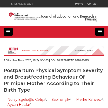
E-ISSN 2757-9204
Home
|
Contact
Journal of Education and Research in
Nursing
J Educ Res Nurs. 2020; 17(2):
98-103 | DOI:
10.5222/HEAD.2020.68095
Postpartum Physical Symptom Severity
and Breastfeeding Behaviour Of
Primipar Mother According to Their
Birth Type
1
2
3
Nuray Egelioğlu Cetişli
,
Sabiha Işık
,
Melike Kahveci
,
4
Aycan Hacılar