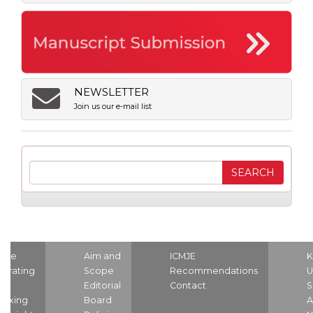
NEWSLETTER
Join us our e-mail list
ome
Aim and
ICMJE
K
strating
Scope
Recommendations
U
nd
Editorial
Contact
S
dexing
Board
A