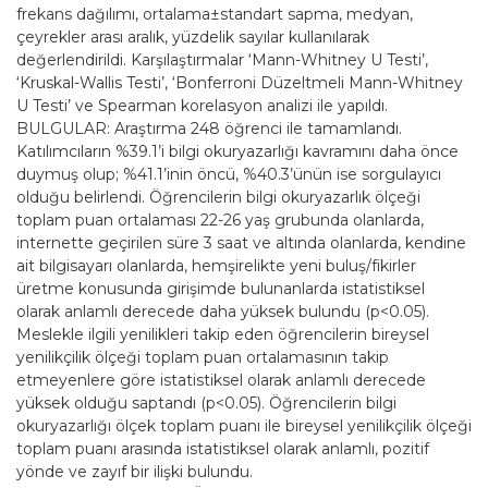
frekans dağılımı, ortalama±standart sapma, medyan,
çeyrekler arası aralık, yüzdelik sayılar kullanılarak
değerlendirildi. Karşılaştırmalar ‘Mann-Whitney U Testi’,
‘Kruskal-Wallis Testi’, ‘Bonferroni Düzeltmeli Mann-Whitney
U Testi’ ve Spearman korelasyon analizi ile yapıldı.
BULGULAR: Araştırma 248 öğrenci ile tamamlandı.
Katılımcıların %39.1’i bilgi okuryazarlığı kavramını daha önce
duymuş olup; %41.1’inin öncü, %40.3’ünün ise sorgulayıcı
olduğu belirlendi. Öğrencilerin bilgi okuryazarlık ölçeği
toplam puan ortalaması 22-26 yaş grubunda olanlarda,
internette geçirilen süre 3 saat ve altında olanlarda, kendine
ait bilgisayarı olanlarda, hemşirelikte yeni buluş/fikirler
üretme konusunda girişimde bulunanlarda istatistiksel
olarak anlamlı derecede daha yüksek bulundu (p<0.05).
Meslekle ilgili yenilikleri takip eden öğrencilerin bireysel
yenilikçilik ölçeği toplam puan ortalamasının takip
etmeyenlere göre istatistiksel olarak anlamlı derecede
yüksek olduğu saptandı (p<0.05). Öğrencilerin bilgi
okuryazarlığı ölçek toplam puanı ile bireysel yenilikçilik ölçeği
toplam puanı arasında istatistiksel olarak anlamlı, pozitif
yönde ve zayıf bir ilişki bulundu.