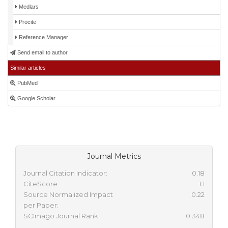
Medlars
Procite
Reference Manager
Send email to author
Similar articles
PubMed
Google Scholar
Journal Metrics
Journal Citation Indicator:
0.18
CiteScore:
1.1
Source Normalized Impact
0.22
per Paper:
SCImago Journal Rank:
0.348