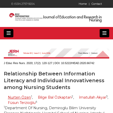
E-ISSN 2757-9204
Home
|
Contact
Journal of Education and Research in
Nursing
J Educ Res Nurs. 2020; 17(2):
120-127 | DOI:
10.5222/HEAD.2020.66742
Relationship Between Information
Literacy and Individual Innovativeness
among Nursing Students
1
2
3
Nurten Özen
,
Bilge Bal Özkaptan
,
İmatullah Akyar
,
4
Füsun Terzioğlu
1
Department Of Nursing, Demiroglu Bilim University