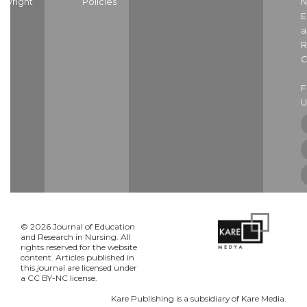
pyright
Policies
N
E
a
R
C
U
© 2026 Journal of Education
and Research in Nursing. All
rights reserved for the website
content. Articles published in
this journal are licensed under
a CC BY-NC license.
Kare Publishing is a subsidiary of Kare Media.