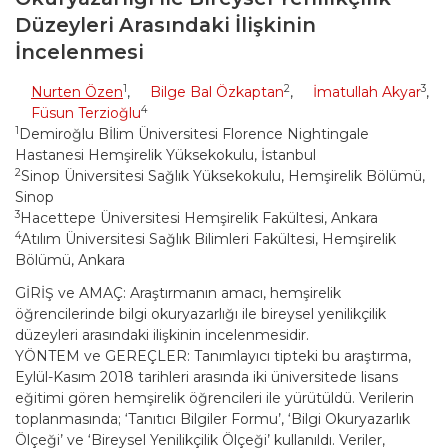
Düzeyleri Arasındaki İlişkinin
İncelenmesi
1
2
3
Nurten Özen
,
Bilge Bal Özkaptan
,
İmatullah Akyar
,
4
Füsun Terzioğlu
1
Demiroğlu Bİlim Üniversitesi Florence Nightingale
Hastanesi Hemşirelik Yüksekokulu, İstanbul
2
Sinop Üniversitesi Sağlık Yüksekokulu, Hemşirelik Bölümü,
Sinop
3
Hacettepe Üniversitesi Hemşirelik Fakültesi, Ankara
4
Atılım Üniversitesi Sağlık Bilimleri Fakültesi, Hemşirelik
Bölümü, Ankara
GİRİŞ ve AMAÇ: Araştırmanın amacı, hemşirelik
öğrencilerinde bilgi okuryazarlığı ile bireysel yenilikçilik
düzeyleri arasındaki ilişkinin incelenmesidir.
YÖNTEM ve GEREÇLER: Tanımlayıcı tipteki bu araştırma,
Eylül-Kasım 2018 tarihleri arasında iki üniversitede lisans
eğitimi gören hemşirelik öğrencileri ile yürütüldü. Verilerin
toplanmasında; ‘Tanıtıcı Bilgiler Formu’, ‘Bilgi Okuryazarlık
Ölçeği’ ve ‘Bireysel Yenilikçilik Ölçeği’ kullanıldı. Veriler,