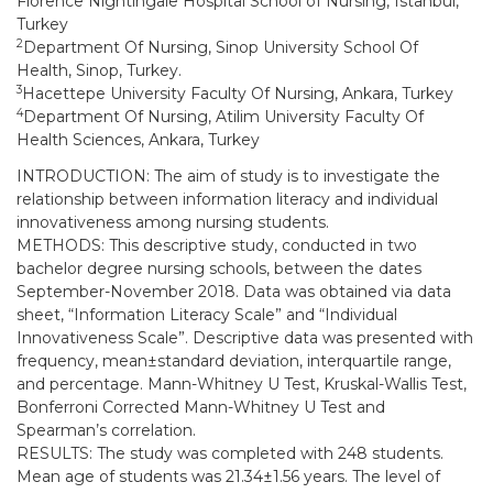
Florence Nightingale Hospital School of Nursing, Istanbul,
Turkey
2
Department Of Nursing, Sinop University School Of
Health, Sinop, Turkey.
3
Hacettepe University Faculty Of Nursing, Ankara, Turkey
4
Department Of Nursing, Atilim University Faculty Of
Health Sciences, Ankara, Turkey
INTRODUCTION: The aim of study is to investigate the
relationship between information literacy and individual
innovativeness among nursing students.
METHODS: This descriptive study, conducted in two
bachelor degree nursing schools, between the dates
September-November 2018. Data was obtained via data
sheet, “Information Literacy Scale” and “Individual
Innovativeness Scale”. Descriptive data was presented with
frequency, mean±standard deviation, interquartile range,
and percentage. Mann-Whitney U Test, Kruskal-Wallis Test,
Bonferroni Corrected Mann-Whitney U Test and
Spearman’s correlation.
RESULTS: The study was completed with 248 students.
Mean age of students was 21.34±1.56 years. The level of