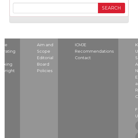
ome
Aim and
ICMJE
K
strating
Scope
Recommendations
U
nd
Editorial
Contact
S
dexing
Board
A
pyright
Policies
N
E
a
R
C
U