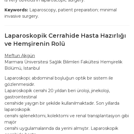
is very obvious in laparoscopic surgery.
Keywords:
Laparoscopy, patient preparation; minimal
invasive surgery.
Laparoskopik Cerrahide Hasta Hazırlığı
ve Hemşirenin Rolü
Meftun Akgün
Marmara Üniversitesi Sağlık Bilimleri Fakültesi Hemşirelik
Bölümü, İstanbul
Laparoskopi; abdominal boşluğun optik bir sistem ile
gözlenmesidir.
Laparoskopik cerrahi 20 yıldan beri üroloji, jinekoloji,
gastrointestinal
cerrahide yaygın bir şekilde kullanılmaktadır. Son yıllarda
laparoskopik
cerrahi splenektomi, kolektomi ve renal transplantasyon gibi
majör
cerrahi uygulamalarında da yerini almıştır. Laparoskopik