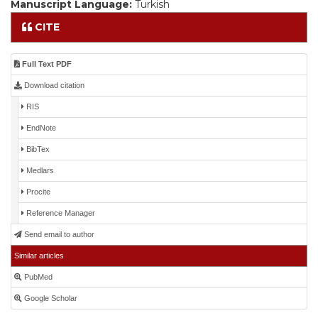
Manuscript Language:
Turkish
CITE
Full Text PDF
Download citation
RIS
EndNote
BibTex
Medlars
Procite
Reference Manager
Send email to author
Similar articles
PubMed
Google Scholar