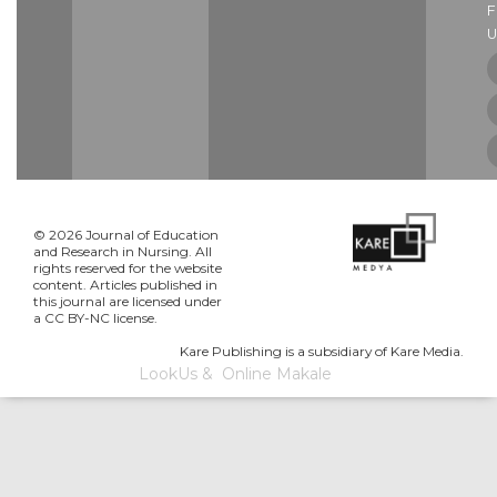
U
© 2026 Journal of Education
and Research in Nursing. All
rights reserved for the website
content. Articles published in
this journal are licensed under
a CC BY-NC license.
Kare Publishing is a subsidiary of Kare Media.
LookUs
&
Online Makale