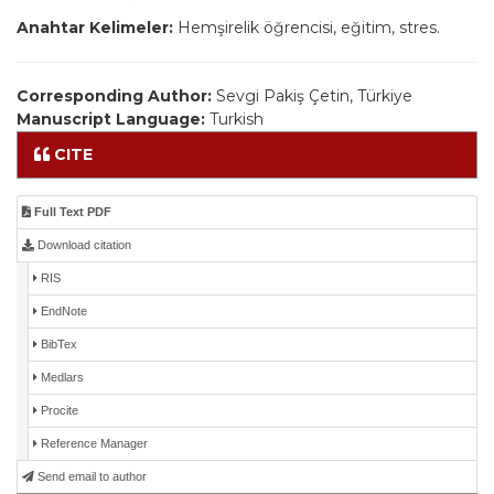
Anahtar Kelimeler:
Hemşirelik öğrencisi, eğitim, stres.
Corresponding Author:
Sevgi Pakiş Çetin, Türkiye
Manuscript Language:
Turkish
CITE
Full Text PDF
Download citation
RIS
EndNote
BibTex
Medlars
Procite
Reference Manager
Send email to author