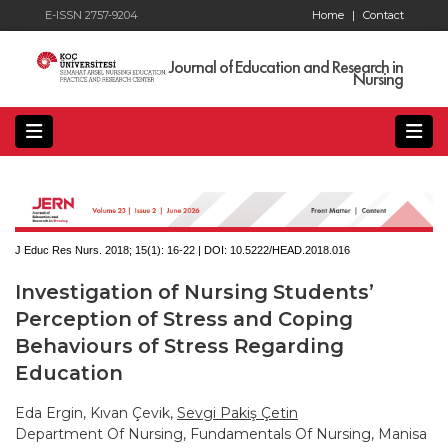
E-ISSN 2757-9204
Home
|
Contact
Journal of Education and Research in
Nursing
J Educ Res Nurs. 2018; 15(1):
16-22 | DOI:
10.5222/HEAD.2018.016
Investigation of Nursing Students’
Perception of Stress and Coping
Behaviours of Stress Regarding
Education
Eda Ergin, Kıvan Çevik,
Sevgi Pakiş Çetin
Department Of Nursing, Fundamentals Of Nursing, Manisa