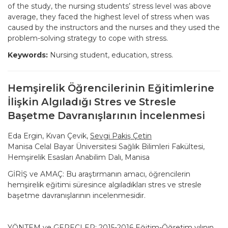
of the study, the nursing students’ stress level was above
average, they faced the highest level of stress when was
caused by the instructors and the nurses and they used the
problem-solving strategy to cope with stress.
Keywords:
Nursing student, education, stress.
Hemşirelik Öğrencilerinin Eğitimlerine
İlişkin Algıladığı Stres ve Stresle
Başetme Davranışlarının İncelenmesi
Eda Ergin, Kıvan Çevik,
Sevgi Pakiş Çetin
Manisa Celal Bayar Üniversitesi Sağlık Bilimleri Fakültesi,
Hemşirelik Esasları Anabilim Dalı, Manisa
GİRİŞ ve AMAÇ: Bu araştırmanın amacı, öğrencilerin
hemşirelik eğitimi süresince algıladıkları stres ve stresle
başetme davranışlarının incelenmesidir.
YÖNTEM ve GEREÇLER: 2015-2016 Eğitim-Öğretim yılının