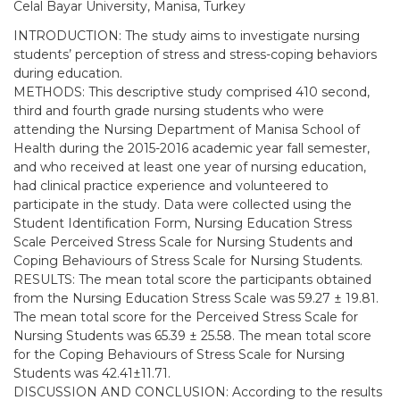
Celal Bayar University, Manisa, Turkey
INTRODUCTION: The study aims to investigate nursing
students’ perception of stress and stress-coping behaviors
during education.
METHODS: This descriptive study comprised 410 second,
third and fourth grade nursing students who were
attending the Nursing Department of Manisa School of
Health during the 2015-2016 academic year fall semester,
and who received at least one year of nursing education,
had clinical practice experience and volunteered to
participate in the study. Data were collected using the
Student Identification Form, Nursing Education Stress
Scale Perceived Stress Scale for Nursing Students and
Coping Behaviours of Stress Scale for Nursing Students.
RESULTS: The mean total score the participants obtained
from the Nursing Education Stress Scale was 59.27 ± 19.81.
The mean total score for the Perceived Stress Scale for
Nursing Students was 65.39 ± 25.58. The mean total score
for the Coping Behaviours of Stress Scale for Nursing
Students was 42.41±11.71.
DISCUSSION AND CONCLUSION: According to the results