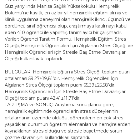
Güz yarıyılında Manisa Sağlık Yüksekokulu Hemşirelik
Bölümü’ne kayıtlı, en az bir yıl hemşirelik eğitimi almış ve
klinik uygulama deneyimi olan hemşirelik ikinci, üçüncü ve
dördüncü sınıf öğrencisi olup, araştırmaya katılmayı kabul
eden 410 öğrenci ile yapılmış tanımlayıcı bir çalışmadır.
Veriler; Öğrenci Tanıtım Formu, Hemşirelik Eğitimi Stres
Ölçeği, Hemşirelik Öğrencileri İçin Algılanan Stres Ölçeği ve
Hemşirelik Öğrencileri İçin Stresle Baş Etme Davranışları
Ölçeği kullanılarak toplandı.
BULGULAR: Hemşirelik Eğitimi Stres Ölçeği toplam puan
ortalaması 59,27±19,81’dir. Hemşirelik Öğrencileri İçin
Algılanan Stres Ölçeği toplam puanı 65,39±25,58’dir.
Hemşirelik Öğrencileri İçin Stresle Baş Etme Davranışları
Ölçeği toplam puanı 42,41±11,71’dir.
TARTIŞMA ve SONUÇ: Araştırma sonuçlarına göre,
hemşirelik eğitiminde öğrencilerin stres düzeylerinin
ortalamanın üzerinde olduğu, öğrencilerin en çok stres
yaşadıkları durumun öğretim elemanları ve hemşirelerden
kaynaklanan stres olduğu ve stresle başetmede sorun
çözme davranışını kullandıkları saptandı.