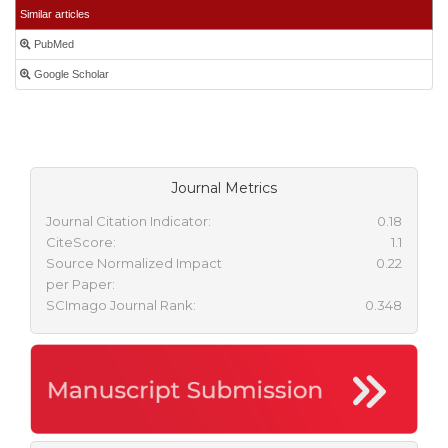
Similar articles
PubMed
Google Scholar
Journal Metrics
Journal Citation Indicator:
0.18
CiteScore:
1.1
Source Normalized Impact
0.22
per Paper:
SCImago Journal Rank:
0.348