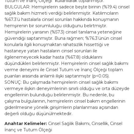
Tutum ve İnanç Ölçeği” kullanılarak toplanmıştır.
BULGULAR: Hemşirelerin sadece beşte birinin (%19.4) cinsel
sağlık bakım hizmeti verdiği belirlenmiştir. Katılımcıların
%67.3’ü hastalarla cinsel sorunları hakkında konuşmanın
hemşirenin bir sorumluluğu olduğunu belirtmiştir.
Hemşirelerin yarısının (%57.3) cinsel tanılama yeteneğine
güvendiği saptanmıştır. Buna rağmen; %76.3’ünün cinsel
konularla ilgili konuşmaktan rahatsızlık hissettiği ve
hastaneye yatan hastaların cinsel sorunları ile
ilgilenemeyecek kadar hasta (%67.8) olduklarını
düşündükleri belirlenmiştir. Hemşirelerin cinsel sağlık bakımı
verme deneyimi ile Cinsel Tutum ve İnanç Ölçeği toplam
puanları arasında anlamlı ilişki saptanmıştır (p<0.05).
SONUÇ: Bu çalışmada hemşirelerin cinsel sağlık bakımı
vermeye ilişkin deneyimlerinin sınırlı olduğu ve orta düzeyde
engellerinin bulunduğu belirlenmiştir. Bu nedenle, bu
çalışma bulgularının, hemşirelerin cinsel bakım engellerinin
giderilmesine yönelik girişimlerin planlanması açısından
değerli olduğu düşünülmektedir.
Anahtar Kelimeler:
Cinsel Sağlık Bakımı, Cinsellik, Cinsel
İnanç ve Tutum Ölçeği