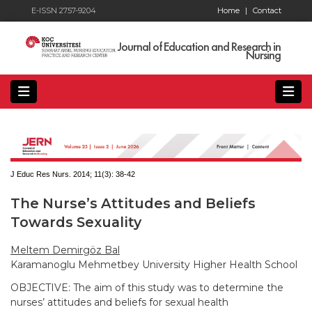
E-ISSN 2757-9204
Home
|
Contact
Journal of Education and Research in
Nursing
J Educ Res Nurs. 2014; 11(3):
38-42
The Nurse’s Attitudes and Beliefs
Towards Sexuality
Meltem Demirgöz Bal
Karamanoglu Mehmetbey University Higher Health School
OBJECTIVE: The aim of this study was to determine the
nurses’ attitudes and beliefs for sexual health