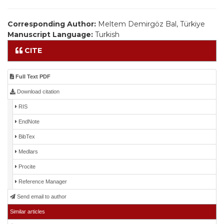
Corresponding Author:
Meltem Demirgöz Bal, Türkiye
Manuscript Language:
Turkish
CITE
Full Text PDF
Download citation
RIS
EndNote
BibTex
Medlars
Procite
Reference Manager
Send email to author
Similar articles