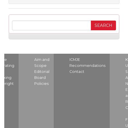
ome
Aim and
ICMJE
K
strating
Scope
Recommendations
U
nd
Editorial
Contact
S
dexing
Board
A
pyright
Policies
N
E
a
R
C
U