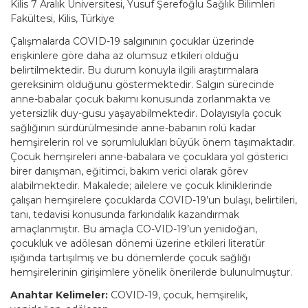
Kilis 7 Aralık Üniversitesi, Yusuf Şerefoğlu Sağlık Bilimleri
Fakültesi, Kilis, Türkiye
Çalışmalarda COVID-19 salgınının çocuklar üzerinde
erişkinlere göre daha az olumsuz etkileri olduğu
belirtilmektedir. Bu durum konuyla ilgili araştırmalara
gereksinim olduğunu göstermektedir. Salgın sürecinde
anne-babalar çocuk bakımı konusunda zorlanmakta ve
yetersizlik duy-gusu yaşayabilmektedir. Dolayısıyla çocuk
sağlığının sürdürülmesinde anne-babanın rolü kadar
hemşirelerin rol ve sorumlulukları büyük önem taşımaktadır.
Çocuk hemşireleri anne-babalara ve çocuklara yol gösterici
birer danışman, eğitimci, bakım verici olarak görev
alabilmektedir. Makalede; ailelere ve çocuk kliniklerinde
çalışan hemşirelere çocuklarda COVID-19’un bulaşı, belirtileri,
tanı, tedavisi konusunda farkındalık kazandırmak
amaçlanmıştır. Bu amaçla CO-VID-19’un yenidoğan,
çocukluk ve adölesan dönemi üzerine etkileri literatür
ışığında tartışılmış ve bu dönemlerde çocuk sağlığı
hemşirelerinin girişimlere yönelik önerilerde bulunulmuştur.
Anahtar Kelimeler:
COVID-19, çocuk, hemşirelik,