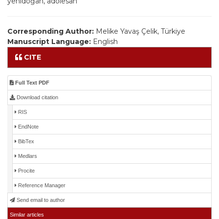
yenidoğan, adölesan
Corresponding Author:
Melike Yavaş Çelik, Türkiye
Manuscript Language:
English
CITE
Full Text PDF
Download citation
RIS
EndNote
BibTex
Medlars
Procite
Reference Manager
Send email to author
Similar articles