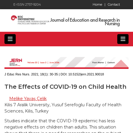
E-ISSN 2757-9204
Home
|
Contact
Journal of Education and Research in
Nursing
J Educ Res Nurs. 2021; 18(1):
30-35 | DOI:
10.5152/jern.2021.90018
The Effects of COVID-19 on Child Health
Melike Yavaş Çelik
Kilis 7 Aralik University, Yusuf Serefoglu Faculty of Health
Sciences, Kilis, Turkey
Studies indicate that the COVID-19 epidemic has less
negative effects on children than adults. This situation