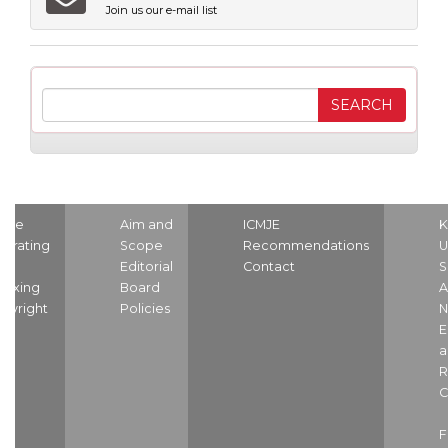
Join us our e-mail list
ome
Aim and
ICMJE
K
strating
Scope
Recommendations
U
nd
Editorial
Contact
S
dexing
Board
A
pyright
Policies
N
E
a
R
C