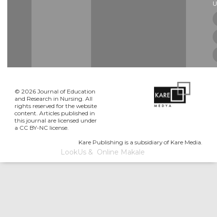
U
© 2026 Journal of Education
and Research in Nursing. All
rights reserved for the website
content. Articles published in
this journal are licensed under
a CC BY-NC license.
Kare Publishing is a subsidiary of Kare Media.
LookUs
&
Online Makale