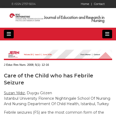
E-ISSN 2757-9204
Home
|
Contact
Journal of Education and Research in
Nursing
J Educ Res Nurs. 2008; 5(1):
12-16
Care of the Child who has Febrile
Seizure
Suzan Yıldız
, Duygu Gözen
Istanbul University Florence Nightingale School Of Nursing
And Nursing Department Of Child Health, Istanbul, Turkey
Febrile seizures (FS) are the most common form of the