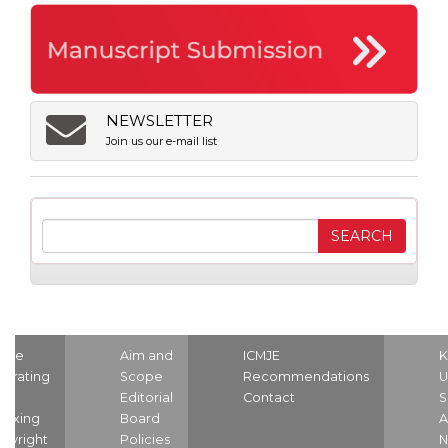
NEWSLETTER
Join us our e-mail list
ome
Aim and
ICMJE
K
strating
Scope
Recommendations
U
nd
Editorial
Contact
S
dexing
Board
A
pyright
Policies
N