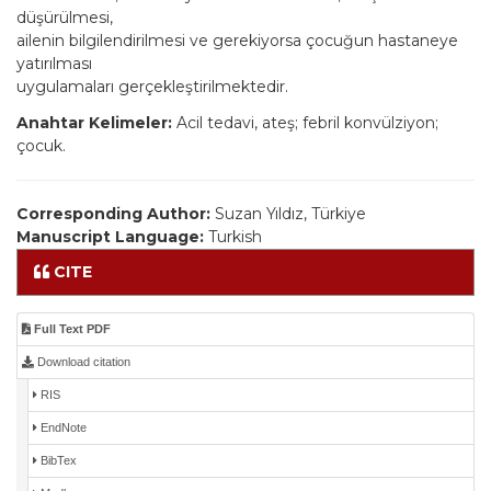
düşürülmesi,
ailenin bilgilendirilmesi ve gerekiyorsa çocuğun hastaneye
yatırılması
uygulamaları gerçekleştirilmektedir.
Anahtar Kelimeler:
Acil tedavi, ateş; febril konvülziyon;
çocuk.
Corresponding Author:
Suzan Yıldız, Türkiye
Manuscript Language:
Turkish
CITE
Full Text PDF
Download citation
RIS
EndNote
BibTex