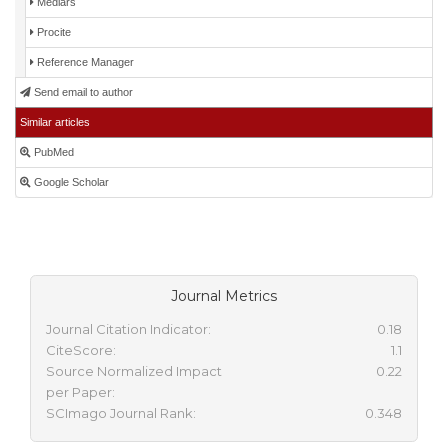
Medlars
Procite
Reference Manager
Send email to author
Similar articles
PubMed
Google Scholar
Journal Metrics
Journal Citation Indicator:
0.18
CiteScore:
1.1
Source Normalized Impact
0.22
per Paper:
SCImago Journal Rank:
0.348