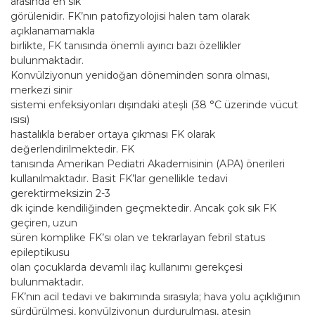
arasında en sık
görülenidir. FK’nın patofizyolojisi halen tam olarak
açıklanamamakla
birlikte, FK tanısında önemli ayırıcı bazı özellikler
bulunmaktadır.
Konvülziyonun yenidoğan döneminden sonra olması,
merkezi sinir
sistemi enfeksiyonları dışındaki ateşli (38 °C üzerinde vücut
ısısı)
hastalıkla beraber ortaya çıkması FK olarak
değerlendirilmektedir. FK
tanısında Amerikan Pediatri Akademisinin (APA) önerileri
kullanılmaktadır. Basit FK’lar genellikle tedavi
gerektirmeksizin 2-3
dk içinde kendiliğinden geçmektedir. Ancak çok sık FK
geçiren, uzun
süren komplike FK’sı olan ve tekrarlayan febril status
epileptikusu
olan çocuklarda devamlı ilaç kullanımı gerekçesi
bulunmaktadır.
FK’nın acil tedavi ve bakımında sırasıyla; hava yolu açıklığının
sürdürülmesi, konvülziyonun durdurulması, ateşin