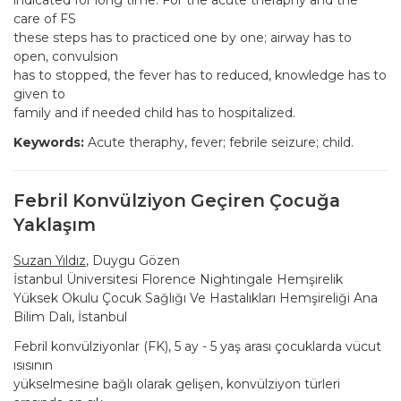
indicated for long time. For the acute theraphy and the
care of FS
these steps has to practiced one by one; airway has to
open, convulsion
has to stopped, the fever has to reduced, knowledge has to
given to
family and if needed child has to hospitalized.
Keywords:
Acute theraphy, fever; febrile seizure; child.
Febril Konvülziyon Geçiren Çocuğa
Yaklaşım
Suzan Yıldız
, Duygu Gözen
İstanbul Üniversitesi Florence Nightingale Hemşirelik
Yüksek Okulu Çocuk Sağlığı Ve Hastalıkları Hemşireliği Ana
Bilim Dalı, İstanbul
Febril konvülziyonlar (FK), 5 ay - 5 yaş arası çocuklarda vücut
ısısının
yükselmesine bağlı olarak gelişen, konvülziyon türleri