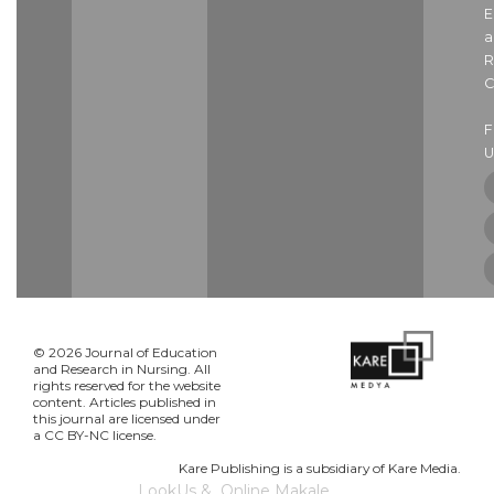
E
a
R
C
U
© 2026 Journal of Education
and Research in Nursing. All
rights reserved for the website
content. Articles published in
this journal are licensed under
a CC BY-NC license.
Kare Publishing is a subsidiary of Kare Media.
LookUs
&
Online Makale