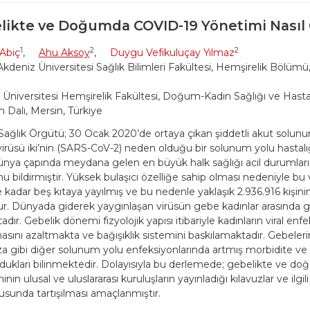
likte ve Doğumda COVID-19 Yönetimi Nasıl 
1
2
2
Abiç
,
Ahu Aksoy
,
Duygu Vefikuluçay Yılmaz
deniz Üniversitesi Sağlık Bilimleri Fakültesi, Hemşirelik Bölüm
 Üniversitesi Hemşirelik Fakültesi, Doğum-Kadın Sağlığı ve Hastal
m Dalı, Mersin, Türkiye
ağlık Örgütü; 30 Ocak 2020’de ortaya çıkan şiddetli akut solu
irüsü iki’nin (SARS-CoV-2) neden olduğu bir solunum yolu hastal
ünya çapında meydana gelen en büyük halk sağlığı acil durumları
u bildirmiştir. Yüksek bulaşıcı özelliğe sahip olması nedeniyle bu 
 kadar beş kıtaya yayılmış ve bu nedenle yaklaşık 2.936.916 kişi
r. Dünyada giderek yaygınlaşan virüsün gebe kadınlar arasında 
dır. Gebelik dönemi fizyolojik yapısı itibariyle kadınların viral enfe
sını azaltmakta ve bağışıklık sistemini baskılamaktadır. Gebeler
za gibi diğer solunum yolu enfeksiyonlarında artmış morbidite ve 
ldukları bilinmektedir. Dolayısıyla bu derlemede; gebelikte ve 
nin ulusal ve uluslararası kuruluşların yayınladığı kılavuzlar ve ilgili 
usunda tartışılması amaçlanmıştır.