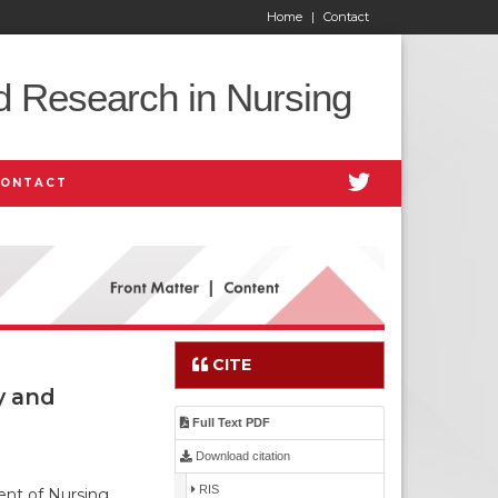
Home
|
Contact
d Research in Nursing
CONTACT
CITE
y and
Full Text PDF
Download citation
RIS
nt of Nursing,