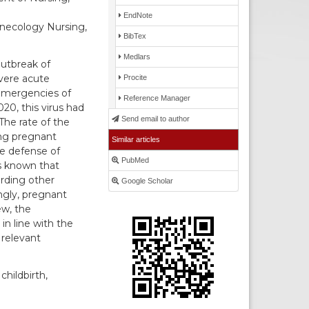
EndNote
ynecology Nursing,
BibTex
Medlars
outbreak of
evere acute
Procite
 emergencies of
Reference Manager
020, this virus had
Send email to author
The rate of the
ong pregnant
Similar articles
e defense of
PubMed
s known that
rding other
Google Scholar
ingly, pregnant
ew, the
n line with the
 relevant
hildbirth,