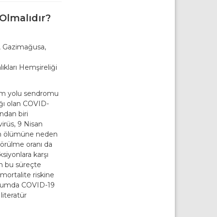
Olmalıdır?
ü, Gazimağusa,
ıkları Hemşireliği
num yolu sendromu
ığı olan COVID-
ndan biri
virüs, 9 Nisan
nin ölümüne neden
görülme oranı da
ksiyonlara karşı
in bu süreçte
mortalite riskine
doğumda COVID-19
literatür