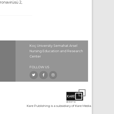
onavirüsü 2,
Koç University Semahat Arsel
Nursing Education and Research
Center
FOLLOW US
Kare Publishing is a subsidiary of Kare Media.