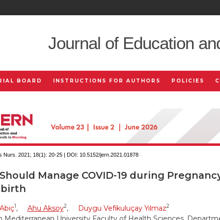
Journal of Education an
RIAL BOARD
INSTRUCTIONS FOR AUTHORS
POLICIES
 Nurs. 2021; 18(1):
20-25 | DOI:
10.5152/jern.2021.01878
Should Manage COVID-19 during Pregnanc
birth
1
2
2
Abiç
,
Ahu Aksoy
,
Duygu Vefikuluçay Yılmaz
n Mediterranean University Faculty of Health Sciences, Departme