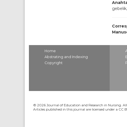
Anahta
gebeli
Corres
Manusc
Home
Abstrating and Indexing
Copyright
© 2026 Journal of Education and Research in Nursing. All 
Articles published in this journal are licensed under a CC 