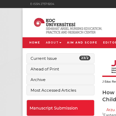
E-ISSN 2757-9204
HOME
ABOUT
AIM AND SCOPE
EDITO
Current Issue
23/2
Ahead of Print
Archive
J Educ Res
Most Accessed Articles
How 
Child
Arzu 
1
Easter