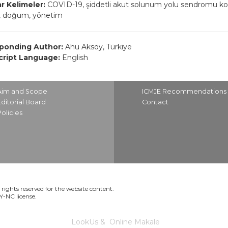
r Kelimeler:
COVID-19, şiddetli akut solunum yolu sendromu kor
k, doğum, yönetim
ponding Author:
Ahu Aksoy, Türkiye
ript Language:
English
Aim and Scope
ICMJE Recommendations
Editorial Board
Contact
Policies
rights reserved for the website content.
BY-NC license.
LookUs
&
Online Makale