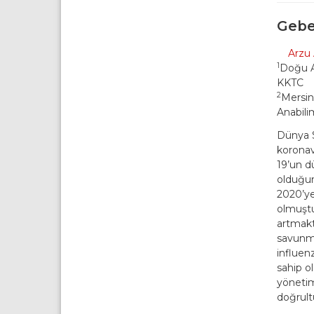
Gebe
Arzu 
1
Doğu Ak
KKTC
2
Mersin
Anabili
Dünya S
koronav
19’un d
olduğun
2020’ye
olmuştu
artmakta
savunma
influen
sahip o
yönetimi
doğrult