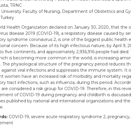
sta, TRNC
 University Faculty of Nursing, Department of Obstetrics and G
 Turkey
ld Health Organization declared on January 30, 2020, that the 
irus disease 2019 (COVID-19), a respiratory disease caused by s
tory syndrome coronavirus 2, is one of the biggest public health
ional concern. Because of its high infectious nature, by April 9, 2
to five continents, and approximately 2,936,916 people had died. 
which is becoming more common in the world, is increasing am
The physiological structure of the pregnancy period reduces th
gainst viral infections and suppresses the immune system. It i
t women have an increased risk of morbidity and mortality rega
ory tract infections, such as influenza, during this period. Accord
re considered a risk group for COVID-19. Therefore, in this revi
ent of COVID-19 during pregnancy and childbirth is discussed i
nes published by national and international organizations and the
e.
ds:
COVID-19, severe acute respiratory syndrome 2, pregnancy, c
ement