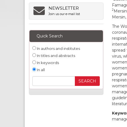
Famagu
NEWSLETTER
2
Mersin
Join us our e-mail list
Mersin,
The Wor
coronav
Quick Search
respira
internat
In authors and institutes
spread 
In titles and abstracts
virus, 
women. 
In keywords
women a
In all
pregnan
respirat
women a
managem
guideli
literatur
Keywor
manag