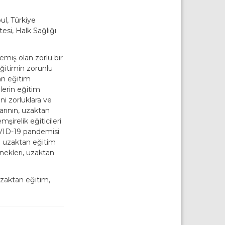
ul, Türkiye
esi, Halk Sağlığı
miş olan zorlu bir
eğitimin zorunlu
an eğitim
lerin eğitim
ni zorluklara ve
arının, uzaktan
irelik eğiticileri
VID-19 pandemisi
an uzaktan eğitim
rnekleri, uzaktan
uzaktan eğitim,