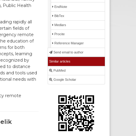
, Public Health
EndNote
BibTex
ing rapidly all
Medlars
tain fields of
emergency remote
Procite
the education of
Reference Manager
rns for both
Send email to author
ncepts, learning
recognized by
Similar articles
ted to distance
PubMed
ds and tools used
tional needs with
Google Scholar
ncy remote
elik