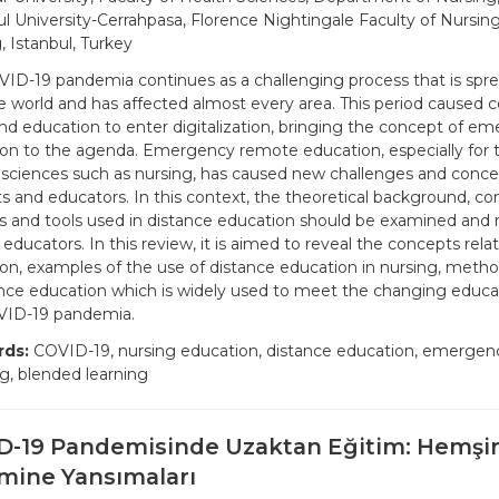
ul University-Cerrahpasa, Florence Nightingale Faculty of Nursing
, Istanbul, Turkey
ID-19 pandemia continues as a challenging process that is spread
e world and has affected almost every area. This period caused cer
nd education to enter digitalization, bringing the concept of 
on to the agenda. Emergency remote education, especially for 
 sciences such as nursing, has caused new challenges and conce
s and educators. In this context, the theoretical background, co
 and tools used in distance education should be examined and 
 educators. In this review, it is aimed to reveal the concepts rela
on, examples of the use of distance education in nursing, metho
ance education which is widely used to meet the changing educa
VID-19 pandemia.
ds:
COVID-19, nursing education, distance education, emerge
g, blended learning
D-19 Pandemisinde Uzaktan Eğitim: Hemşir
imine Yansımaları