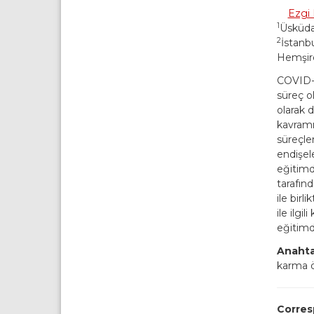
Ezgi
1
Üsküda
2
İstanbu
Hemşirel
COVID-1
süreç o
olarak 
kavramı
süreçle
endişel
eğitimd
tarafın
ile birl
ile ilgi
eğitimd
Anahta
karma 
Corres