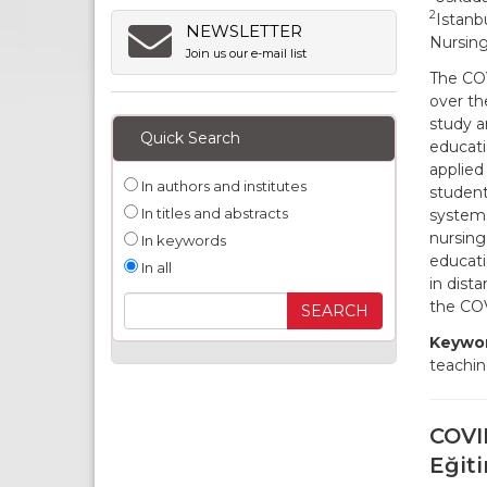
2
Istanb
NEWSLETTER
Nursing
Join us our e-mail list
The COV
over th
study a
Quick Search
educati
applied
In authors and institutes
student
In titles and abstracts
systems
nursing
In keywords
educati
In all
in dist
the CO
Keywor
teachin
COVI
Eğit