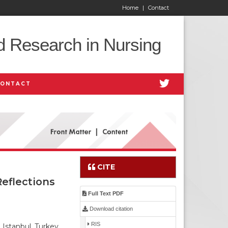
Home
|
Contact
d Research in Nursing
CONTACT
CITE
eflections
Full Text PDF
Download citation
RIS
 Istanbul, Turkey