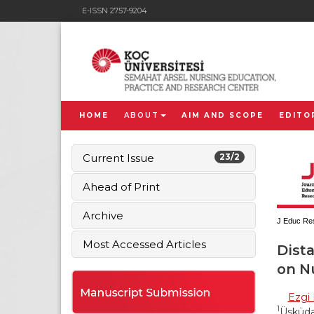
E-ISSN 2757-9204
HOME
ABOUT
AIM AND SCOPE
EDITO
Current Issue
23/2
Ahead of Print
Archive
J Educ Res
Most Accessed Articles
Dist
on N
Ezgi
1
Üsküdar