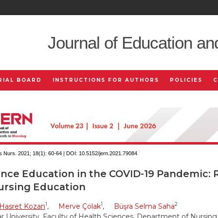
Journal of Education an
RIAL BOARD
INSTRUCTIONS FOR AUTHORS
POLICIES
 Nurs. 2021; 18(1):
60-64 | DOI:
10.5152/jern.2021.79084
ance Education in the COVID-19 Pandemic: R
ursing Education
1
1
2
 Hasret Kozan
,
Merve Çolak
,
Büşra Selma Saha
 University, Faculty of Health Sciences, Department of Nursing,