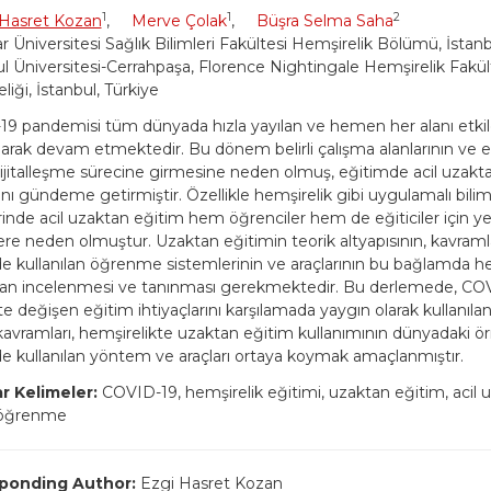
1
1
2
 Hasret Kozan
,
Merve Çolak
,
Büşra Selma Saha
r Üniversitesi Sağlık Bilimleri Fakültesi Hemşirelik Bölümü, İstanb
l Üniversitesi-Cerrahpaşa, Florence Nightingale Hemşirelik Fakült
iği, İstanbul, Türkiye
9 pandemisi tüm dünyada hızla yayılan ve hemen her alanı etkile
larak devam etmektedir. Bu dönem belirli çalışma alanlarının ve 
dijitalleşme sürecine girmesine neden olmuş, eğitimde acil uzakt
nı gündeme getirmiştir. Özellikle hemşirelik gibi uygulamalı bilim
rinde acil uzaktan eğitim hem öğrenciler hem de eğiticiler için ye
ere neden olmuştur. Uzaktan eğitimin teorik altyapısının, kavraml
e kullanılan öğrenme sistemlerinin ve araçlarının bu bağlamda hemş
dan incelenmesi ve tanınması gerekmektedir. Bu derlemede, CO
ikte değişen eğitim ihtiyaçlarını karşılamada yaygın olarak kullanıl
li kavramları, hemşirelikte uzaktan eğitim kullanımının dünyadaki ö
e kullanılan yöntem ve araçları ortaya koymak amaçlanmıştır.
r Kelimeler:
COVID-19, hemşirelik eğitimi, uzaktan eğitim, acil 
öğrenme
ponding Author:
Ezgi Hasret Kozan