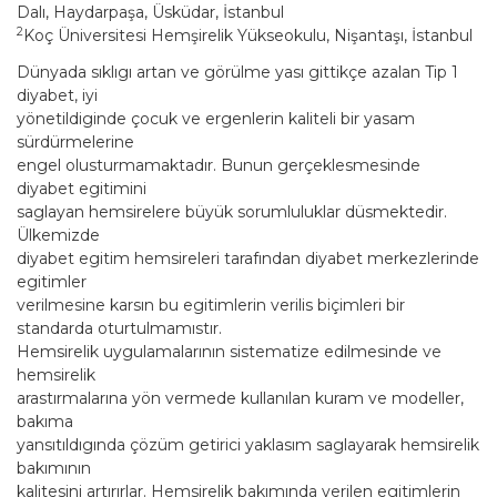
Dalı, Haydarpaşa, Üsküdar, İstanbul
2
Koç Üniversitesi Hemşirelik Yükseokulu, Nişantaşı, İstanbul
Dünyada sıklıgı artan ve görülme yası gittikçe azalan Tip 1
diyabet, iyi
yönetildiginde çocuk ve ergenlerin kaliteli bir yasam
sürdürmelerine
engel olusturmamaktadır. Bunun gerçeklesmesinde
diyabet egitimini
saglayan hemsirelere büyük sorumluluklar düsmektedir.
Ülkemizde
diyabet egitim hemsireleri tarafından diyabet merkezlerinde
egitimler
verilmesine karsın bu egitimlerin verilis biçimleri bir
standarda oturtulmamıstır.
Hemsirelik uygulamalarının sistematize edilmesinde ve
hemsirelik
arastırmalarına yön vermede kullanılan kuram ve modeller,
bakıma
yansıtıldıgında çözüm getirici yaklasım saglayarak hemsirelik
bakımının
kalitesini artırırlar. Hemsirelik bakımında verilen egitimlerin