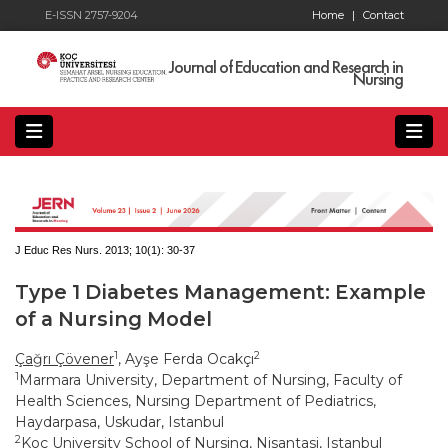
E-ISSN 2757-9204
Home
|
Contact
Journal of Education and Research in
Nursing
J Educ Res Nurs. 2013; 10(1):
30-37
Type 1 Diabetes Management: Example
of a Nursing Model
1
2
Çağrı Çövener
, Ayşe Ferda Ocakçı
1
Marmara University, Department of Nursing, Faculty of
Health Sciences, Nursing Department of Pediatrics,
Haydarpasa, Uskudar, Istanbul
2
Koç University School of Nursing, Nisantasi, Istanbul