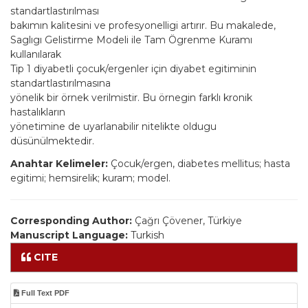
standartlastırılması
bakımın kalitesini ve profesyonelligi artırır. Bu makalede,
Saglıgı Gelistirme Modeli ile Tam Ögrenme Kuramı
kullanılarak
Tip 1 diyabetli çocuk/ergenler için diyabet egitiminin
standartlastırılmasına
yönelik bir örnek verilmistir. Bu örnegin farklı kronik
hastalıkların
yönetimine de uyarlanabilir nitelikte oldugu
düsünülmektedir.
Anahtar Kelimeler:
Çocuk/ergen, diabetes mellitus; hasta
egitimi; hemsirelik; kuram; model.
Corresponding Author:
Çağrı Çövener, Türkiye
Manuscript Language:
Turkish
CITE
Full Text PDF