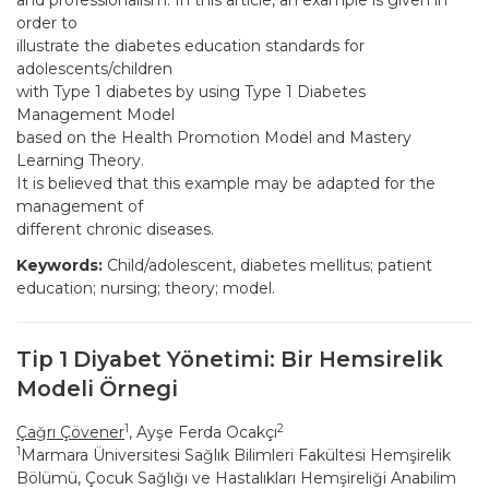
and professionalism. In this article, an example is given in
order to
illustrate the diabetes education standards for
adolescents/children
with Type 1 diabetes by using Type 1 Diabetes
Management Model
based on the Health Promotion Model and Mastery
Learning Theory.
It is believed that this example may be adapted for the
management of
different chronic diseases.
Keywords:
Child/adolescent, diabetes mellitus; patient
education; nursing; theory; model.
Tip 1 Diyabet Yönetimi: Bir Hemsirelik
Modeli Örnegi
1
2
Çağrı Çövener
, Ayşe Ferda Ocakçı
1
Marmara Üniversitesi Sağlık Bilimleri Fakültesi Hemşirelik
Bölümü, Çocuk Sağlığı ve Hastalıkları Hemşireliği Anabilim