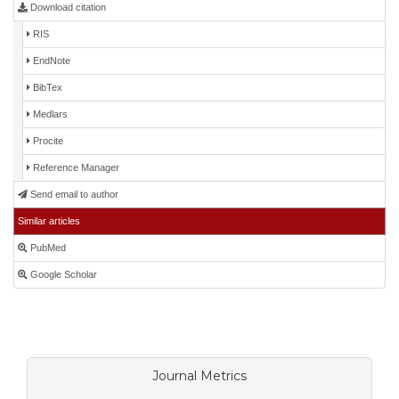
Download citation
RIS
EndNote
BibTex
Medlars
Procite
Reference Manager
Send email to author
Similar articles
PubMed
Google Scholar
Journal Metrics