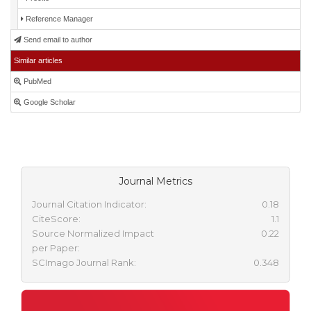
Reference Manager
Send email to author
Similar articles
PubMed
Google Scholar
Journal Metrics
Journal Citation Indicator:
0.18
CiteScore:
1.1
Source Normalized Impact
0.22
per Paper:
SCImago Journal Rank:
0.348