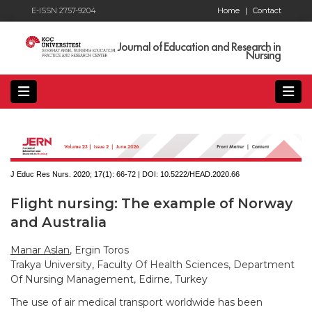
E-ISSN 2757-9204
Home
|
Contact
Journal of Education and Research in
Nursing
J Educ Res Nurs. 2020; 17(1):
66-72 | DOI:
10.5222/HEAD.2020.66
Flight nursing: The example of Norway
and Australia
Manar Aslan
, Ergin Toros
Trakya University, Faculty Of Health Sciences, Department
Of Nursing Management, Edirne, Turkey
The use of air medical transport worldwide has been