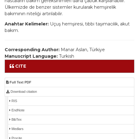
hastaların bakım gereksinimleri daha çabuk karşılanabilir.
Ülkemizde de benzer sistemler kurularak hemşirelik
bakımının niteliği artırılabilir.
Anahtar Kelimeler:
Uçuş hemşiresi, tıbbi taşımacılık, akut
bakım.
Corresponding Author:
Manar Aslan, Türkiye
Manuscript Language:
Turkish
CITE
Full Text PDF
Download citation
RIS
EndNote
BibTex
Medlars
Procite