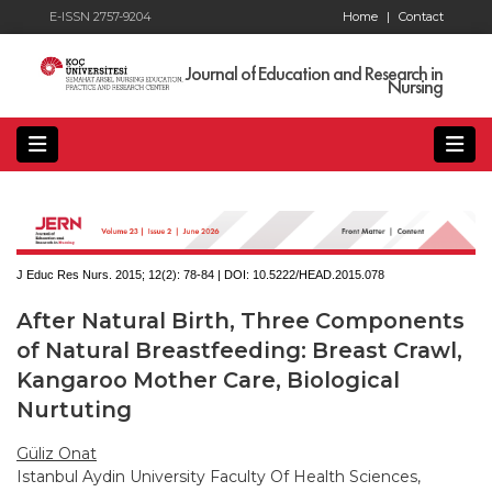
E-ISSN 2757-9204
Home
|
Contact
Journal of Education and Research in
Nursing
J Educ Res Nurs. 2015; 12(2):
78-84 | DOI:
10.5222/HEAD.2015.078
After Natural Birth, Three Components
of Natural Breastfeeding: Breast Crawl,
Kangaroo Mother Care, Biological
Nurtuting
Güliz Onat
Istanbul Aydin University Faculty Of Health Sciences,