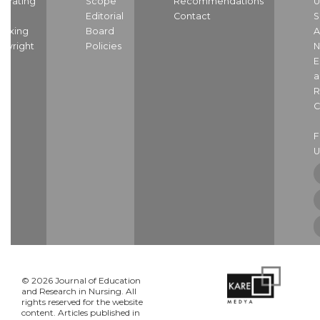
strating
Scope
Recommendations
U
nd
Editorial
Contact
S
dexing
Board
A
pyright
Policies
N
E
a
R
C
U
© 2026 Journal of Education
and Research in Nursing. All
rights reserved for the website
content. Articles published in