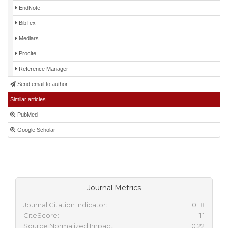
EndNote
BibTex
Medlars
Procite
Reference Manager
Send email to author
Similar articles
PubMed
Google Scholar
Journal Metrics
Journal Citation Indicator:
0.18
CiteScore:
1.1
Source Normalized Impact
0.22