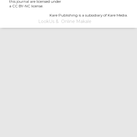
this journal are licensed under
a CC BY-NC license.
Kare Publishing is a subsidiary of Kare Media.
LookUs
&
Online Makale