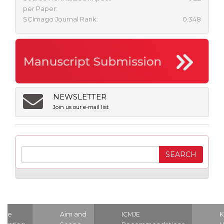
per Paper:
SCImago Journal Rank:
0.348
NEWSLETTER
Join us our e-mail list
ome
Aim and
ICMJE
K