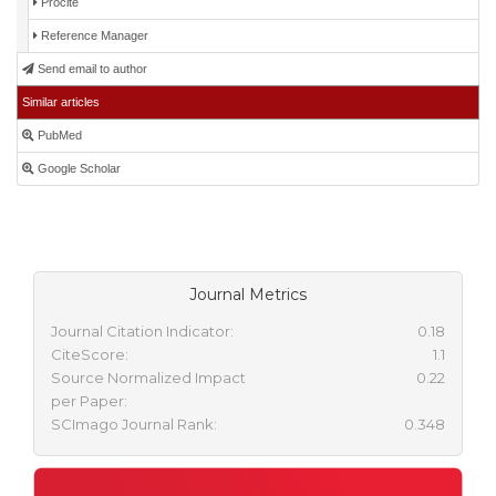
Procite
Reference Manager
Send email to author
Similar articles
PubMed
Google Scholar
Journal Metrics
Journal Citation Indicator:
0.18
CiteScore:
1.1
Source Normalized Impact
0.22
per Paper:
SCImago Journal Rank:
0.348