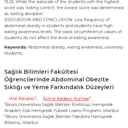
13.26. While the subscale of the students with the highest
score was 'eating control', the lowest score was determined
as 'eating discipline'.
DISCUSSION AND CONCLUSION: Low frequency of
abdominal obesity in students and students have high
eating awareness levels. The waist circumference values of
students do not affect the level of eating awareness
Keywords:
Abdominal obesity, eating awareness, university
students.
Sağlık Bilimleri Fakültesi
Öğrencilerinde Abdominal Obezite
Sıklığı ve Yeme Farkındalık Düzeyleri
1
2
Hilal Barışkan
,
Azime Karakoç Kumsar
1
Biruni Üniversitesi Sağlık Bilimleri Enstitüsü Hemşirelik
Anabilim Dalı Hemşirelik Yüksek Lisans Programı, İstanbul
2
Biruni Üniversitesi Sağlık Bilimleri Fakültesi Hemşirelik
Bölümü, İstanbul