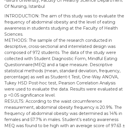
Biruni University, Faculty Of Healthy Science Department
Of Nursing, Istanbul
INTRODUCTION: The aim of this study was to evaluate the
frequency of abdominal obesity and the level of eating
awareness in students studying at the Faculty of Health
Sciences.
METHODS: The sample of the research conducted in
descriptive, cross-sectional and interrelated design was
composed of 972 students. The data of the study were
collected with Student Diagnostic Form, Mindful Eating
Questionnaire(MEQ) and a tape measure. Descriptive
statistical methods (mean, standard deviation, frequency,
percentage) as well as Student-t Test, One-Way ANOVA,
Tukey HSD Post-hoc test, Pearson Correlation Analysis
were used to evaluate the data. Results were evaluated at
p <0.05 significance level.
RESULTS: According to the waist circumference
measurement, abdominal obesity frequency is 20.9%. The
frequency of abdominal obesity was determined as 14% in
females and 57.7% in males. Student’s eating awareness
MEQ was found to be high with an average score of 97.63 ±