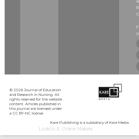
a
R
C
U
© 2026 Journal of Education
and Research in Nursing. All
rights reserved for the website
content. Articles published in
this journal are licensed under
a CC BY-NC license.
Kare Publishing is a subsidiary of Kare Media.
LookUs
&
Online Makale