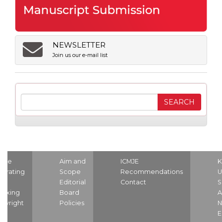
NEWSLETTER
Join us our e-mail list
ome
Aim and
ICMJE
K
strating
Scope
Recommendations
U
nd
Editorial
Contact
S
dexing
Board
A
pyright
Policies
N
E