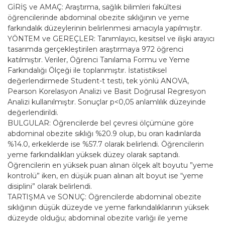
GİRİŞ ve AMAÇ: Araştırma, sağlık bilimleri fakültesi
öğrencilerinde abdominal obezite sıklığının ve yeme
farkındalık düzeylerinin belirlenmesi amacıyla yapılmıştır.
YÖNTEM ve GEREÇLER: Tanımlayıcı, kesitsel ve ilişki arayıcı
tasarımda gerçekleştirilen araştırmaya 972 öğrenci
katılmıştır. Veriler, Öğrenci Tanılama Formu ve Yeme
Farkındalığı Ölçeği ile toplanmıştır. İstatistiksel
değerlendirmede Student-t testi, tek yönlü ANOVA,
Pearson Korelasyon Analizi ve Basit Doğrusal Regresyon
Analizi kullanılmıştır. Sonuçlar p<0,05 anlamlılık düzeyinde
değerlendirildi.
BULGULAR: Öğrencilerde bel çevresi ölçümüne göre
abdominal obezite sıklığı %20.9 olup, bu oran kadınlarda
%14.0, erkeklerde ise %57.7 olarak belirlendi. Öğrencilerin
yeme farkındalıkları yüksek düzey olarak saptandı.
Öğrencilerin en yüksek puan alınan ölçek alt boyutu ”yeme
kontrolü” iken, en düşük puan alınan alt boyut ise “yeme
disiplini” olarak belirlendi.
TARTIŞMA ve SONUÇ: Öğrencilerde abdominal obezite
sıklığının düşük düzeyde ve yeme farkındalıklarının yüksek
düzeyde olduğu; abdominal obezite varlığı ile yeme