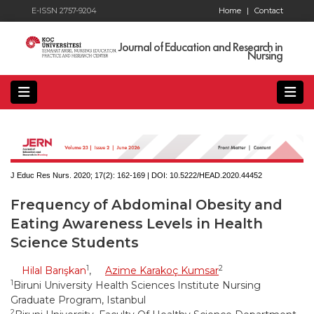
E-ISSN 2757-9204
Home
|
Contact
Journal of Education and Research in
Nursing
J Educ Res Nurs. 2020; 17(2):
162-169 | DOI:
10.5222/HEAD.2020.44452
Frequency of Abdominal Obesity and
Eating Awareness Levels in Health
Science Students
1
2
Hilal Barışkan
,
Azime Karakoç Kumsar
1
Biruni University Health Sciences Institute Nursing
Graduate Program, Istanbul
2