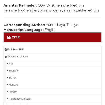
Anahtar Kelimeler:
COVID-19, hemşirelik eğitimi,
hemşirelik öğrencileri, öğrenci deneyimleri, uzaktan eğitim
Corresponding Author:
Yunus Kaya, Türkiye
Manuscript Language:
English
CITE
Full Text PDF
Download citation
RIS
EndNote
BibTex
Medlars
Procite
Reference Manager