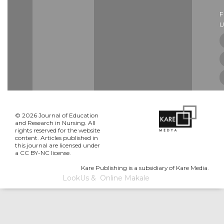
U
© 2026 Journal of Education
and Research in Nursing. All
rights reserved for the website
content. Articles published in
this journal are licensed under
a CC BY-NC license.
Kare Publishing is a subsidiary of Kare Media.
LookUs
&
Online Makale