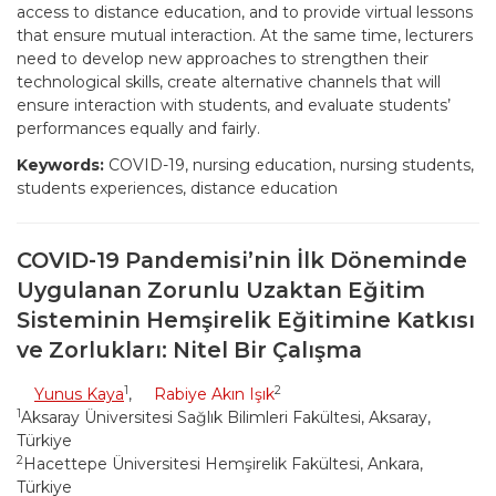
access to distance education, and to provide virtual lessons
that ensure mutual interaction. At the same time, lecturers
need to develop new approaches to strengthen their
technological skills, create alternative channels that will
ensure interaction with students, and evaluate students’
performances equally and fairly.
Keywords:
COVID-19, nursing education, nursing students,
students experiences, distance education
COVID-19 Pandemisi’nin İlk Döneminde
Uygulanan Zorunlu Uzaktan Eğitim
Sisteminin Hemşirelik Eğitimine Katkısı
ve Zorlukları: Nitel Bir Çalışma
1
2
Yunus Kaya
,
Rabiye Akın Işık
1
Aksaray Üniversitesi Sağlık Bilimleri Fakültesi, Aksaray,
Türkiye
2
Hacettepe Üniversitesi Hemşirelik Fakültesi, Ankara,
Türkiye