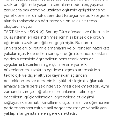
uzaktan eğitimde yaşanan sorunların nedenleri, yaşanan
zorluklarla baş etme ve uzaktan eğitimin geliştirilmesine
yönelik öneriler olmak üzere dört kategori ve bu kategoriler
altında toplamda on dört tema ve on sekiz alt tema
oluşturulmuştur.
TARTIŞMA ve SONUÇ: Sonuç: Tüm dünyada ve ülkemizde
bulaş riskinin en aza indirilmesi için hızlı bir şekilde örgün
eğitimden uzaktan eğitime geçilmiştir. Bu durum
üniversiteleri, öğretim elemanlarını ve öğrencileri hazırlıksız
yakalamıştır. Elde edilen sonuçlar doğrultusunda, uzaktan
eğitim sisteminin öğrencilerin hem teorik hem de
uygulama becerilerinin geliştirilmesine yönelik
düzenlenmesi, uzaktan eğitime ulaşımın artırmak için
teknolojik ve diğer alt yapı kaynakları açısından
desteklenmesi ve derslerin karşılıklı etkileşimi sağlamak
amacıyla canlı ders şeklinde yapılması gerekmektedir. Aynı
zamanda süreçte öğretim elemanlarının, teknolojik
becerilerini güçlendirmeleri, öğrencilerle etkileşimi
sağlayacak alternatif kanalların oluşturmaları ve öğrencilerin
performanslarını eşit ve adil değerlendirmeye yönelik yeni
yaklaşımlar geliştirmeleri gerekmektedir.