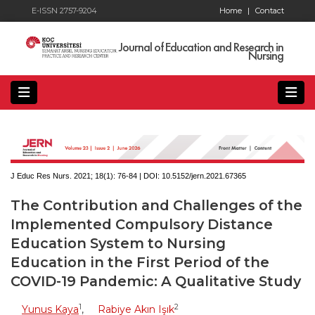
E-ISSN 2757-9204
Home
|
Contact
Journal of Education and Research in
Nursing
J Educ Res Nurs. 2021; 18(1):
76-84 | DOI:
10.5152/jern.2021.67365
The Contribution and Challenges of the
Implemented Compulsory Distance
Education System to Nursing
Education in the First Period of the
COVID-19 Pandemic: A Qualitative Study
1
2
Yunus Kaya
,
Rabiye Akın Işık