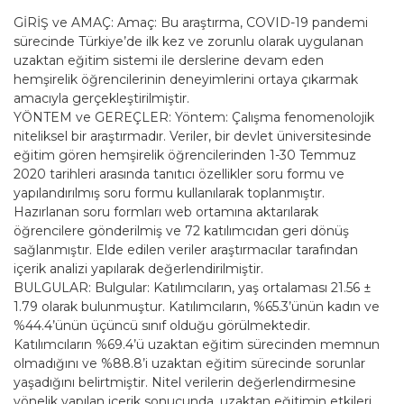
GİRİŞ ve AMAÇ: Amaç: Bu araştırma, COVID-19 pandemi
sürecinde Türkiye’de ilk kez ve zorunlu olarak uygulanan
uzaktan eğitim sistemi ile derslerine devam eden
hemşirelik öğrencilerinin deneyimlerini ortaya çıkarmak
amacıyla gerçekleştirilmiştir.
YÖNTEM ve GEREÇLER: Yöntem: Çalışma fenomenolojik
niteliksel bir araştırmadır. Veriler, bir devlet üniversitesinde
eğitim gören hemşirelik öğrencilerinden 1-30 Temmuz
2020 tarihleri arasında tanıtıcı özellikler soru formu ve
yapılandırılmış soru formu kullanılarak toplanmıştır.
Hazırlanan soru formları web ortamına aktarılarak
öğrencilere gönderilmiş ve 72 katılımcıdan geri dönüş
sağlanmıştır. Elde edilen veriler araştırmacılar tarafından
içerik analizi yapılarak değerlendirilmiştir.
BULGULAR: Bulgular: Katılımcıların, yaş ortalaması 21.56 ±
1.79 olarak bulunmuştur. Katılımcıların, %65.3’ünün kadın ve
%44.4’ünün üçüncü sınıf olduğu görülmektedir.
Katılımcıların %69.4’ü uzaktan eğitim sürecinden memnun
olmadığını ve %88.8’i uzaktan eğitim sürecinde sorunlar
yaşadığını belirtmiştir. Nitel verilerin değerlendirmesine
yönelik yapılan içerik sonucunda, uzaktan eğitimin etkileri,