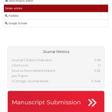
Send email to author
Similar articles
PubMed
Google Scholar
Journal Metrics
Journal Citation Indicator:
0.18
CiteScore:
1.1
Source Normalized Impact
0.22
per Paper:
SCImago Journal Rank:
0.348