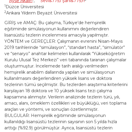
Ayse Akalin
,
Sevi&775;l Şahi&775;n
1
Düzce Üniversitesi
2
Ankara Yıldırım Beyazıt Üniversitesi
GİRİŞ ve AMAÇ: Bu çalışma, Türkiye’de hemşirelik
eğitiminde simülasyonun kullanımını değerlendiren
lisansüstü tezlerin incelenmesi amacıyla yapılmıştır.
YÖNTEM ve GEREÇLER: Çalışmanın evrenini Nisan-Mayıs
2019 tarihlerinde “simülasyon”, “standart hasta”, “simülatör”
ve “senaryo” anahtar kelimeleri kullanılarak “Yükseköğretim
Kurulu Ulusal Tez Merkezi” veri tabanında taranan çalışmalar
oluşturmuştur. İncelemede tarih aralığı verilmeden
hemşirelik anabilim dallarında yapılan ve simülasyonun
kullanılmasını değerlendiren yüksek lisans ve doktora
tezlerinin tümü seçilmiştir. Bu tezlerden araştırma kriterlerini
karşılayan 18 doktora ve 10 yüksek lisans tezi çalışma
kapsamına alınmıştır. Verilerin analizinde tezlerin türü, yılı,
amacı, alanı, örneklem özellikleri ve büyüklüğü, veri toplama
araçları ve yöntemi, ve sonuçları özetlenmiştir.
BULGULAR: Hemşirelik eğitiminde simülasyonun
kullanıldığı lisansüstü tezlerinin sayısının son 5 yılda hızla
arttığı (%92.9) görülmüştür. Ayrıca, lisansüstü tezlerin