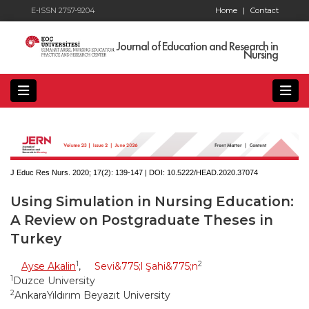
E-ISSN 2757-9204
Home
|
Contact
Journal of Education and Research in
Nursing
J Educ Res Nurs. 2020; 17(2):
139-147 | DOI:
10.5222/HEAD.2020.37074
Using Simulation in Nursing Education:
A Review on Postgraduate Theses in
Turkey
1
2
Ayse Akalin
,
Sevi&775;l Şahi&775;n
1
Duzce University
2
AnkaraYıldırım Beyazıt University