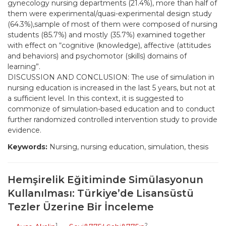
gynecology nursing departments (21.4%), more than half of
them were experimental/quasi-experimental design study
(64.3%),sample of most of them were composed of nursing
students (85.7%) and mostly (35.7%) examined together
with effect on “cognitive (knowledge), affective (attitudes
and behaviors) and psychomotor (skills) domains of
learning”.
DISCUSSION AND CONCLUSION: The use of simulation in
nursing education is increased in the last 5 years, but not at
a sufficient level. In this context, it is suggested to
commonize of simulation-based education and to conduct
further randomized controlled intervention study to provide
evidence.
Keywords:
Nursing, nursing education, simulation, thesis
Hemşirelik Eğitiminde Simülasyonun
Kullanılması: Türkiye’de Lisansüstü
Tezler Üzerine Bir İnceleme
1
2