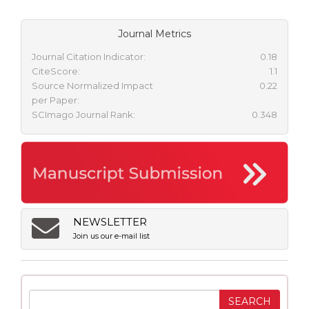
Journal Metrics
Journal Citation Indicator:
0.18
CiteScore:
1.1
Source Normalized Impact
0.22
per Paper:
SCImago Journal Rank:
0.348
NEWSLETTER
Join us our e-mail list