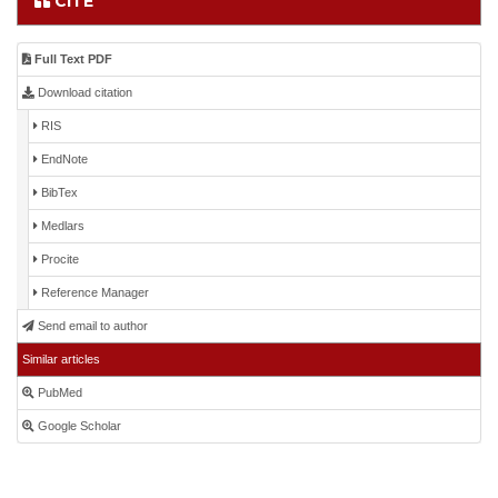
CITE
Full Text PDF
Download citation
RIS
EndNote
BibTex
Medlars
Procite
Reference Manager
Send email to author
Similar articles
PubMed
Google Scholar