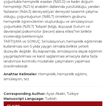
çoğunlukla hemşirelik esasları (%50.0) ve kadın doğum
hemşireliği (%21.4) anabilim dallarında yürütüldüğü, yarıdan
fazlasının (%64.3) deneysel/yarı deneysel tasarımlı çalışma
olduğu, çoğunluğunun (%85.7) örneklem grubunu
hemşirelik öğrencilerinin oluşturduğu ve simülasyonun
çoğunlukla (%35.7) “bilişsel (bilgi), duyuşsal (tutum ve
davranışlar) psikomotor (beceri) alana etkisi”nin birlikte
incelendiği belirlenmiştir.
TARTIŞMA ve SONUÇ: Simülasyonun, hemşirelik eğitiminde
kullanılması son 5 yılda yaygın olmakla birlikte yeterli
düzeyde değildir. Bu kapsamda, simülasyona dayalı eğitimin
yaygınlaştırılması ve kanıt sağlanması amacıyla daha fazla
randomize kontrollü müdahale çalışmaların yapılması
önerilmektedir.
Anahtar Kelimeler:
Hemşirelik, hemşirelik eğitimi,
simülasyon, tez
Corresponding Author:
Ayse Akalin, Türkiye
Manuscript Language:
Turkish