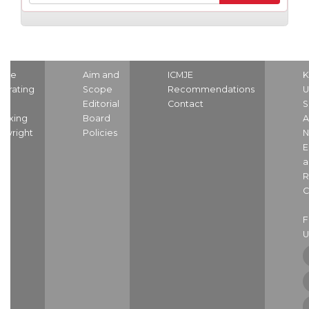
ome
Aim and
ICMJE
K
strating
Scope
Recommendations
U
nd
Editorial
Contact
S
dexing
Board
A
pyright
Policies
N
E
a
R
C
U