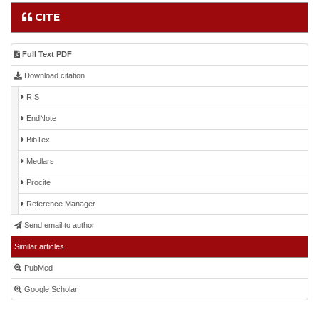
CITE
Full Text PDF
Download citation
RIS
EndNote
BibTex
Medlars
Procite
Reference Manager
Send email to author
Similar articles
PubMed
Google Scholar