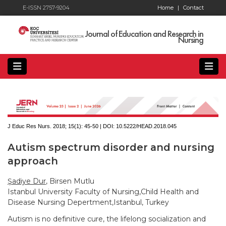
E-ISSN 2757-9204
Home
|
Contact
Journal of Education and Research in
Nursing
J Educ Res Nurs. 2018; 15(1):
45-50 | DOI:
10.5222/HEAD.2018.045
Autism spectrum disorder and nursing
approach
Şadiye Dur
, Birsen Mutlu
Istanbul University Faculty of Nursing,Child Health and
Disease Nursing Depertment,Istanbul, Turkey
Autism is no definitive cure, the lifelong socialization and