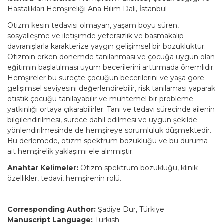
Hastalıkları Hemşireliği Ana Bilim Dalı, İstanbul
Otizm kesin tedavisi olmayan, yaşam boyu süren,
sosyalleşme ve iletişimde yetersizlik ve basmakalıp
davranışlarla karakterize yaygın gelişimsel bir bozukluktur.
Otizmin erken dönemde tanılanması ve çocuğa uygun olan
eğitimin başlatılması uyum becerilerini arttırmada önemlidir.
Hemşireler bu süreçte çocuğun becerilerini ve yaşa göre
gelişimsel seviyesini değerlendirebilir, risk tanılaması yaparak
otistik çocuğu tanılayabilir ve muhtemel bir probleme
yatkınlığı ortaya çıkarabilirler. Tanı ve tedavi sürecinde ailenin
bilgilendirilmesi, sürece dahil edilmesi ve uygun şekilde
yönlendirilmesinde de hemşireye sorumluluk düşmektedir.
Bu derlemede, otizm spektrum bozukluğu ve bu duruma
ait hemşirelik yaklaşımı ele alınmıştır.
Anahtar Kelimeler:
Otizm spektrum bozukluğu, klinik
özellikler, tedavi, hemşirenin rolü.
Corresponding Author:
Şadiye Dur, Türkiye
Manuscript Language:
Turkish