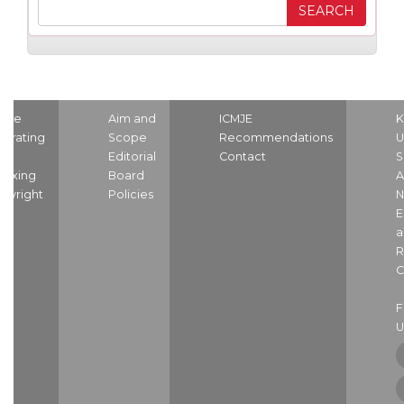
ome
Aim and
ICMJE
K
strating
Scope
Recommendations
U
nd
Editorial
Contact
S
dexing
Board
A
pyright
Policies
N
E
a
R
C
U