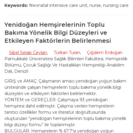
Keywords:
Neonatal intensive care unit, nurse, nursing care
Yenidoğan Hemşirelerinin Toplu
Bakıma Yönelik Bilgi Düzeyleri ve
Etkileyen Faktörlerin Belirlenmesi
Sibel Serap Ceylan
,
Türkan Turan
,
Çiğdem Erdoğan
Pamukkale Üniversitesi Sağlık Bilimleri Fakültesi, Hemşirelik
Bölümü, Çocuk Sağlığı Ve Hastalıkları Hemşireliği Anabilim
Dalı, Denizli
GİRİŞ ve AMAÇ: Çalışmanın amacı yenidoğan yoğun bakım
ünitesinde çalışan hemşirelerin toplu bakıma yönelik bilgi
düzeyleri ve etkileyen faktörleri belirlemektir.
YÖNTEM ve GEREÇLER: Çalışmaya 93 yenidoğan
hemşiresi dahil edilmiştir. Çalışma verileri hemşirelerin
tanıtıcı özellikler formu ve literatür doğrultusunda
oluşturulan “yenidoğan hemşirelerinin toplu bakıma yönelik
bilgi düzeyi formu” ile toplanmıştır.
BULGULAR: Hemşirelerin % 67.7’si yenidoğan yoğun