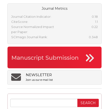
Journal Metrics
Journal Citation Indicator:
0.18
CiteScore:
1.1
Source Normalized Impact
0.22
per Paper:
SCImago Journal Rank:
0.348
NEWSLETTER
Join us our e-mail list