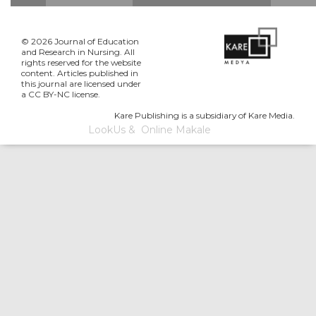
© 2026 Journal of Education
and Research in Nursing. All
rights reserved for the website
content. Articles published in
this journal are licensed under
a CC BY-NC license.
Kare Publishing is a subsidiary of Kare Media.
LookUs
&
Online Makale