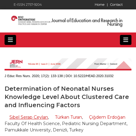
E-ISSN 2757-9204
Home
|
Contact
Journal of Education and Research in
Nursing
J Educ Res Nurs. 2020; 17(2):
133-138 | DOI:
10.5222/HEAD.2020.31032
Determination of Neonatal Nurses
Knowledge Level About Clustered Care
and Influencing Factors
Sibel Serap Ceylan
,
Türkan Turan
,
Çiğdem Erdoğan
Faculty Of Health Science, Pediatric Nursing Department,
Pamukkale University, Denizli, Turkey