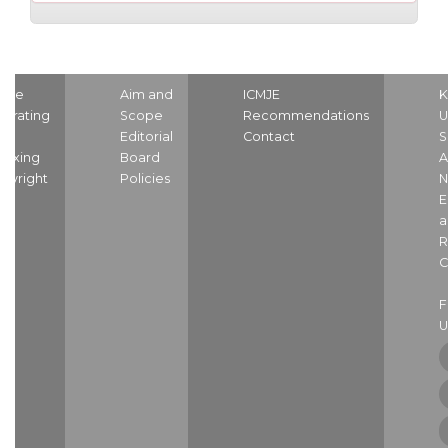
ome
Aim and
ICMJE
K
strating
Scope
Recommendations
U
nd
Editorial
Contact
S
dexing
Board
A
pyright
Policies
N
E
a
R
C
U