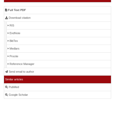
Full Text PDF
Download citation
RIS
EndNote
BibTex
Medlars
Procite
Reference Manager
Send email to author
Similar articles
PubMed
Google Scholar