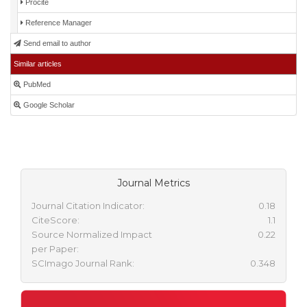
Procite
Reference Manager
Send email to author
Similar articles
PubMed
Google Scholar
Journal Metrics
Journal Citation Indicator:
0.18
CiteScore:
1.1
Source Normalized Impact
0.22
per Paper:
SCImago Journal Rank:
0.348