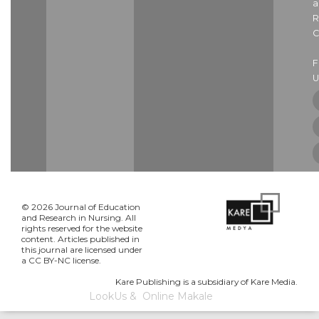
a
R
C
U
© 2026 Journal of Education
and Research in Nursing. All
rights reserved for the website
content. Articles published in
this journal are licensed under
a CC BY-NC license.
Kare Publishing is a subsidiary of Kare Media.
LookUs
&
Online Makale