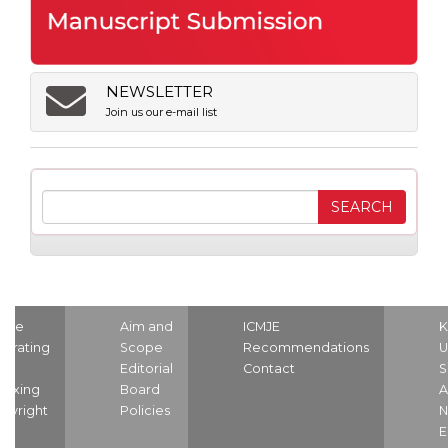
NEWSLETTER
Join us our e-mail list
ome
Aim and
ICMJE
K
strating
Scope
Recommendations
U
nd
Editorial
Contact
S
dexing
Board
A
pyright
Policies
N
E