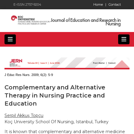
E-ISSN 2757-9204
Home
|
Contact
Journal of Education and Research in
Nursing
J Educ Res Nurs. 2009; 6(2):
5-9
Complementary and Alternative
Therapy in Nursing Practice and
Education
Serpil Akkuş Topçu
Koç University School Of Nursing, Istanbul, Turkey
It is known that complementary and alternative medicine