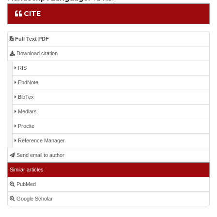
CITE
Full Text PDF
Download citation
RIS
EndNote
BibTex
Medlars
Procite
Reference Manager
Send email to author
Similar articles
PubMed
Google Scholar