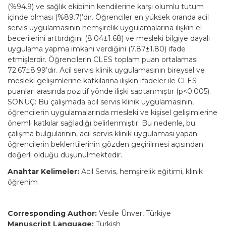
(%94.9) ve sağlık ekibinin kendilerine karşı olumlu tutum
içinde olması (%89.7)’dır. Öğrenciler en yüksek oranda acil
servis uygulamasının hemşirelik uygulamalarına ilişkin el
becerilerini arttırdığını (8.04±1.68) ve mesleki bilgiye dayalı
uygulama yapma imkanı verdiğini (7.87±1.80) ifade
etmişlerdir. Öğrencilerin CLES toplam puan ortalaması
72.67±8.99’dır. Acil servis klinik uygulamasının bireysel ve
mesleki gelişimlerine katkılarına ilişkin ifadeler ile CLES
puanları arasında pozitif yönde ilişki saptanmıştır (p<0.005).
SONUÇ: Bu çalışmada acil servis klinik uygulamasının,
öğrencilerin uygulamalarında mesleki ve kişisel gelişimlerine
önemli katkılar sağladığı belirlenmiştir. Bu nedenle, bu
çalışma bulgularının, acil servis klinik uygulaması yapan
öğrencilerin beklentilerinin gözden geçirilmesi açısından
değerli olduğu düşünülmektedir.
Anahtar Kelimeler:
Acil Servis, hemşirelik eğitimi, klinik
öğrenim
Corresponding Author:
Vesile Ünver, Türkiye
Manuscript Language:
Turkish