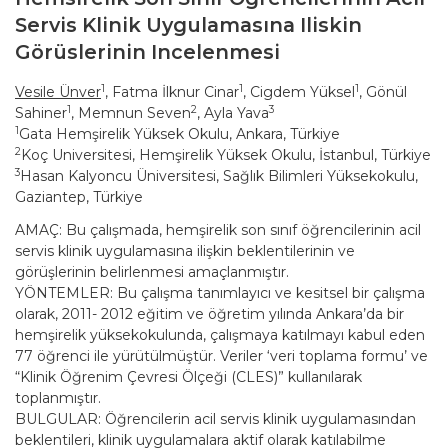
Servis Klinik Uygulamasına Iliskin
Görüslerinin Incelenmesi
1
1
1
Vesile Ünver
, Fatma İlknur Cinar
, Cigdem Yüksel
, Gönül
1
2
3
Sahiner
, Memnun Seven
, Ayla Yava
1
Gata Hemşirelik Yüksek Okulu, Ankara, Türkiye
2
Koç Universitesi, Hemşirelik Yüksek Okulu, İstanbul, Türkiye
3
Hasan Kalyoncu Üniversitesi, Sağlık Bilimleri Yüksekokulu,
Gaziantep, Türkiye
AMAÇ: Bu çalışmada, hemşirelik son sınıf öğrencilerinin acil
servis klinik uygulamasına ilişkin beklentilerinin ve
görüşlerinin belirlenmesi amaçlanmıştır.
YÖNTEMLER: Bu çalışma tanımlayıcı ve kesitsel bir çalışma
olarak, 2011- 2012 eğitim ve öğretim yılında Ankara’da bir
hemşirelik yüksekokulunda, çalışmaya katılmayı kabul eden
77 öğrenci ile yürütülmüştür. Veriler ‘veri toplama formu’ ve
“Klinik Öğrenim Çevresi Ölçeği (CLES)” kullanılarak
toplanmıştır.
BULGULAR: Öğrencilerin acil servis klinik uygulamasından
beklentileri, klinik uygulamalara aktif olarak katılabilme