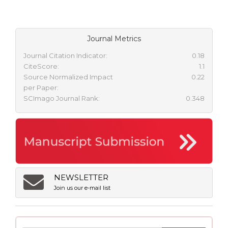
Journal Metrics
Journal Citation Indicator:
0.18
CiteScore:
1.1
Source Normalized Impact
0.22
per Paper:
SCImago Journal Rank:
0.348
NEWSLETTER
Join us our e-mail list