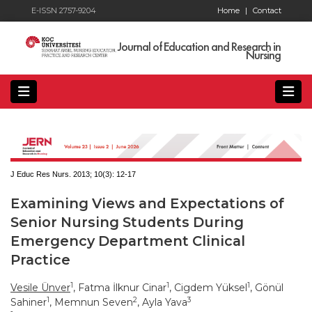
E-ISSN 2757-9204
Home
|
Contact
Journal of Education and Research in
Nursing
J Educ Res Nurs. 2013; 10(3):
12-17
Examining Views and Expectations of
Senior Nursing Students During
Emergency Department Clinical
Practice
1
1
1
Vesile Ünver
, Fatma İlknur Cinar
, Cigdem Yüksel
, Gönül
1
2
3
Sahiner
, Memnun Seven
, Ayla Yava