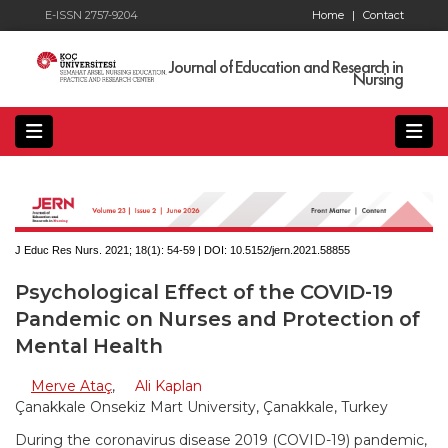
E-ISSN 2757-9204
Home
|
Contact
Journal of Education and Research in
Nursing
J Educ Res Nurs. 2021; 18(1):
54-59 | DOI:
10.5152/jern.2021.58855
Psychological Effect of the COVID-19
Pandemic on Nurses and Protection of
Mental Health
Merve Ataç
,
Ali Kaplan
Çanakkale Onsekiz Mart University, Çanakkale, Turkey
During the coronavirus disease 2019 (COVID-19) pandemic,