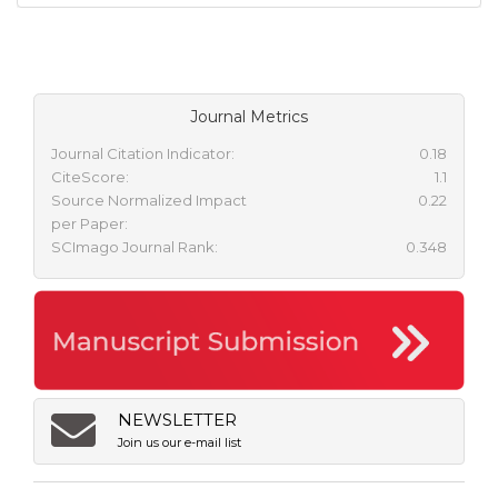
Journal Metrics
Journal Citation Indicator:
0.18
CiteScore:
1.1
Source Normalized Impact
0.22
per Paper:
SCImago Journal Rank:
0.348
NEWSLETTER
Join us our e-mail list