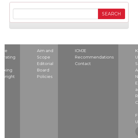
ome
Aim and
ICMJE
K
strating
Scope
Recommendations
U
nd
Editorial
Contact
S
dexing
Board
A
pyright
Policies
N
E
a
R
C
U