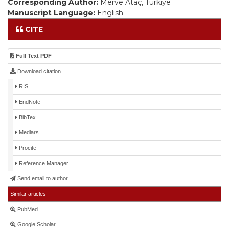
Corresponding Author:
Merve Ataç, Türkiye
Manuscript Language:
English
CITE
Full Text PDF
Download citation
RIS
EndNote
BibTex
Medlars
Procite
Reference Manager
Send email to author
Similar articles
PubMed
Google Scholar